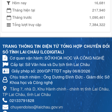
Hôm nay
16,681
Tháng hiện tại
217,940
Tháng trước
1,090,461
Tổng lượt truy cập
7,384,322
TRANG THÔNG TIN ĐIỆN TỬ TỔNG HỢP CHUYỂN ĐỔI
(
)
SỐ TỈNH LAI CHÂU
LCDIGITAL
Cơ quan vận hành: SỞ KHOA HỌC VÀ CÔNG NGHỆ
Cấp tại: Sở Văn hóa và Du lịch tỉnh Lai Châu
Giấy phép số: 200/GP-TTĐT ngày 06/8/2026
Chịu trách nhiệm
: Ông Dương Đình Đức - Giám đốc Sở
Khoa học và Công nghệ
Tầng 7, nhà D, Khu Hành chính - chính trị tỉnh Lai Châu,
TP Lai Châu, tỉnh Lai Châu
02133791828
chuyendoiso@laichau.gov.vn