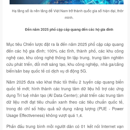
Hạ tầng số là nền tảng để Việt Nam trở thành quốc gia số hiện đại, thông
minh.
Đến năm 2025 phổ cập cáp quang đến các hộ gia đình
Mục tiêu Chiến lược đặt ra là đến năm 2025 phổ cập cáp quang
đến các hộ gia đình; 100% các tỉnh, thành phố, các khu công
nghệ cao, khu công nghệ thông tin tập trung, trung tâm nghiên
cứu phát triển, đổi mới sáng tạo, khu công nghiệp, nhà ga/cảng
biển/sân bay quốc tế có dịch vụ di động 5G.
Năm 2025 đưa vào khai thác tối thiểu 2 tuyến cáp quang biển
quốc tế mới; hình thành các trung tâm dữ liệu hỗ trợ các ứng
dụng Trí tuệ nhân tạo (AI Data Center); phát triển các trung tâm
dữ liệu mới đạt tiêu chuẩn xanh theo các tiêu chuẩn quốc tế,
trong đó chỉ số hiệu quả sử dụng năng lượng (PUE - Power
Usage Effectiveness) không vượt quá 1,4.
Phấn đấu trung bình mỗi người dân có 01 kết nối Internet vạn