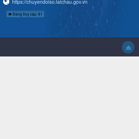
https://chuyendoiso.laichau.gov.vn
Đang truy cập: 81