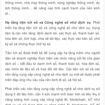
thông minh, nhà máy thông minh, nông nghiệp thông minh, du
lịch thông minh… để nâng cao tính cạnh tranh của nền kinh
tế...
Hạ tầng tiện ích số và Công nghệ số như dịch vụ
: Phát
triển hạ tầng tiện ích số và công nghệ số như dịch vụ, trọng
tâm là các nền tảng: định danh số; xác thực số; thanh toán số,
hóa đơn số; tích hợp, chia sẻ dữ liệu; xác thực văn bản số; chữ
ký số và chứng thực chữ ký số.
Tiện ích số được thiết kế để cung cấp hạ tầng mềm cho người
dân và doanh nghiệp thực hiện các chức năng cốt lõi của giao
dịch số – bắt đầu từ danh tính số, thanh toán số, hóa đơn số,
xác minh tài liệu số và trao đổi dữ liệu. Các tiện ích số và các
nền tảng cung cấp công nghệ số như dịch vụ mới sẽ được phát
triển đáp ứng nhu cầu của nền kinh tế số, xã hội số.
Phát triển các nền tảng cung cấp công nghệ số như dịch vụ sử
dụng ít dữ liệu hơn, cần ít sức mạnh tính toán hơn và tiêu thụ ít
năng lượng hơn cung cấp công nghệ AI, blockchain, IoT như
dịch vụ và sử dụng dịch vụ công nghệ AI, blockchain, IoT để