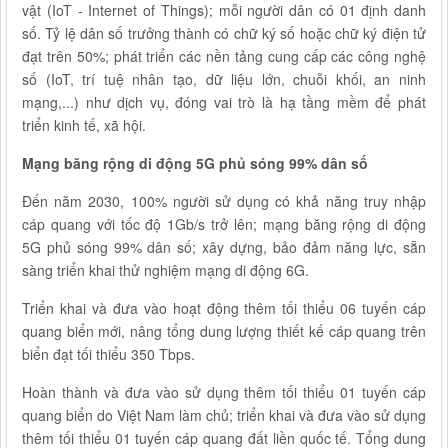
vật (IoT - Internet of Things); mỗi người dân có 01 định danh
số. Tỷ lệ dân số trưởng thành có chữ ký số hoặc chữ ký điện tử
đạt trên 50%; phát triển các nền tảng cung cấp các công nghệ
số (IoT, trí tuệ nhân tạo, dữ liệu lớn, chuỗi khối, an ninh
mạng,...) như dịch vụ, đóng vai trò là hạ tầng mềm để phát
triển kinh tế, xã hội.
Mạng băng rộng di động 5G phủ sóng 99% dân số
Đến năm 2030, 100% người sử dụng có khả năng truy nhập
cáp quang với tốc độ 1Gb/s trở lên; mạng băng rộng di động
5G phủ sóng 99% dân số; xây dựng, bảo đảm năng lực, sẵn
sàng triển khai thử nghiệm mạng di động 6G.
Triển khai và đưa vào hoạt động thêm tối thiểu 06 tuyến cáp
quang biển mới, nâng tổng dung lượng thiết kế cáp quang trên
biển đạt tối thiểu 350 Tbps.
Hoàn thành và đưa vào sử dụng thêm tối thiểu 01 tuyến cáp
quang biển do Việt Nam làm chủ; triển khai và đưa vào sử dụng
thêm tối thiểu 01 tuyến cáp quang đất liền quốc tế. Tổng dung