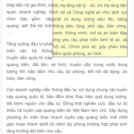
thấp đến hộ gia đình, cơ
(iii) Hạ tầng vật lý - số; (iv) Hạ tầng tiện
quan, doanh nghiệp, tổ
ích số và Công nghệ số như dịch vụ)
chức bao gồm: cáp
phải có dung lượng siêu lớn, băng
quang; wifi thế hệ mới;
thông siêu rộng, phổ cập, bền vững,
…
xanh, thông minh, mở và an toàn đáp
ứng yêu cầu phát triển kinh tế số, xã
Tăng cường đầu tư phát
hội số, Chính phủ số, góp phần bảo
triển các hệ thống
đảm quốc phòng, an ninh.
truyền dẫn quốc tế (cáp
quang biển, đất liền, vệ tinh), truyền dẫn trong nước dung
lượng lớn, bảo đảm nhu cầu dự phòng, kết nối đa dạng, an
toàn, bền vững.
Các doanh nghiệp viễn thông đầu tư, sử dụng chung các tuyến
cáp quang quốc tế, bảo đảm khai thác hiệu quả dung lượng,
tiết kiệm nguồn vốn đầu tư. Đồng thời nghiên cứu, đầu tư tối
thiểu 02 tuyến cáp quang biển do Việt Nam làm chủ. Xây dựng
phương án triển khai nhanh tuyến cáp quang biển mới (thời
gian hoàn thành dưới 02 năm) dự phòng trường hợp phát sinh
tăng trưởng đột biến nhu cầu.