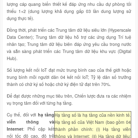
lượng cáp quang biển thiết kế đáp ứng nhu cầu dự phòng tối
thiểu 1+2 (dung lượng khả dụng gấp 03 lần dung lượng sử
dụng thực tế).
Đồng thời, phát triển các Trung tâm dữ liệu siêu lớn (Hyperscale
Data Center); Trung tâm dữ liệu hỗ trợ các ứng dụng Trí tuệ
nhân tạo; Trung tâm dữ liệu biên đáp ứng yêu cầu trong nước
và sẵn sàng phát triển các Trung tâm dữ liệu khu vực (Digital
Hub).
Số lượng kết nối IoT đạt mức trung bình cao của thế giới hoặc
trung bình mỗi người dân 04 kết nối IoT; Tỷ lệ dân số trưởng
thành có chữ ký số hoặc chữ ký điện tử đạt trên 70%.
Để đạt được những mục tiêu trên, Chiến lược đưa ra các nhiệm
vụ trọng tâm đối với từng hạ tầng.
Cụ thể, đối với
hạ tầng
Hạ tầng số là hạ tầng của nền kinh tế.
viễn thông và
Hạ tầng số của Việt Nam (bao gồm 04
Internet
: Phổ cập kết
thành phần chính: (i) Hạ tầng viễn
nối tốc độ cao, độ trễ
thông và Internet; (ii) Hạ tầng dữ liệu;