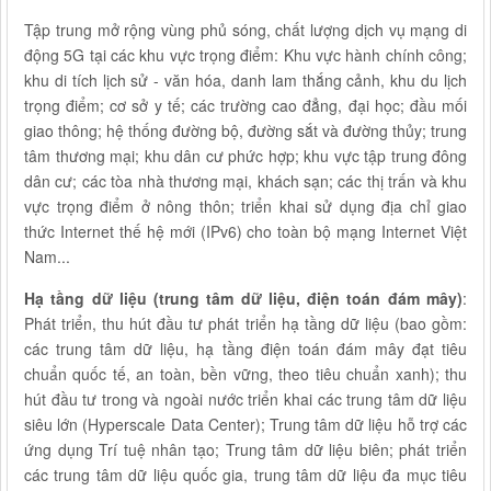
Tập trung mở rộng vùng phủ sóng, chất lượng dịch vụ mạng di
động 5G tại các khu vực trọng điểm: Khu vực hành chính công;
khu di tích lịch sử - văn hóa, danh lam thắng cảnh, khu du lịch
trọng điểm; cơ sở y tế; các trường cao đẳng, đại học; đầu mối
giao thông; hệ thống đường bộ, đường sắt và đường thủy; trung
tâm thương mại; khu dân cư phức hợp; khu vực tập trung đông
dân cư; các tòa nhà thương mại, khách sạn; các thị trấn và khu
vực trọng điểm ở nông thôn; triển khai sử dụng địa chỉ giao
thức Internet thế hệ mới (IPv6) cho toàn bộ mạng Internet Việt
Nam...
Hạ tầng dữ liệu (trung tâm dữ liệu, điện toán đám mây)
:
Phát triển, thu hút đầu tư phát triển hạ tầng dữ liệu (bao gồm:
các trung tâm dữ liệu, hạ tầng điện toán đám mây đạt tiêu
chuẩn quốc tế, an toàn, bền vững, theo tiêu chuẩn xanh); thu
hút đầu tư trong và ngoài nước triển khai các trung tâm dữ liệu
siêu lớn (Hyperscale Data Center); Trung tâm dữ liệu hỗ trợ các
ứng dụng Trí tuệ nhân tạo; Trung tâm dữ liệu biên; phát triển
các trung tâm dữ liệu quốc gia, trung tâm dữ liệu đa mục tiêu