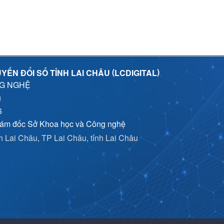
(
)
YỂN ĐỔI SỐ TỈNH LAI CHÂU
LCDIGITAL
NG NGHỆ
u
6
iám đốc Sở Khoa học và Công nghệ
nh Lai Châu, TP Lai Châu, tỉnh Lai Châu