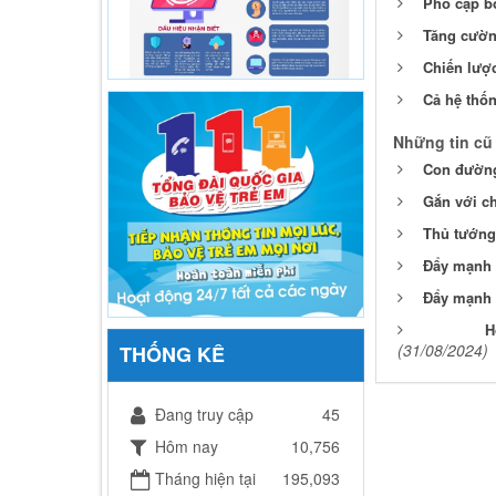
Phổ cập b
Tăng cường
Chiến lượ
Cả hệ thốn
Những tin cũ
Con đường
Gắn với ch
Thủ tướng
Đẩy mạnh t
Đẩy mạnh 
H
(31/08/2024)
THỐNG KÊ
Đang truy cập
45
Hôm nay
10,756
Tháng hiện tại
195,093