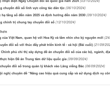
(03/10/2024)
ộ nhận diện Ngày Chuyển đổi số quốc gia năm 2024
(06/10/2024)
 chuyển đổi số lĩnh vực công tác dân tộc
(09/10/2024)
c hạ tầng số đến năm 2025 và định hướng đến năm 2030
(12/10/2024)
g chính trị chung tay chuyển đổi số
 hơn
(24
 của Việt Nam, quan hệ với Hoa Kỳ và tầm nhìn cho kỷ nguyên mới
(21/09/20
uyển đổi số với thúc đẩy phát triển kinh tế - xã hội (Bài cuối)
 Chính phủ chỉ thị xây dựng đề án chuyển đổi số của các bộ, ngành, đ
(09/09/2024)
hực hiện Đề án Trung tâm dữ liệu quốc gia
(06/09/2024)
chuyển đổi số trong quản lý khách vào Lăng viếng Bác
ội nghị chuyên đề “Nâng cao hiệu quả cung cấp và sử dụng dịch vụ côn