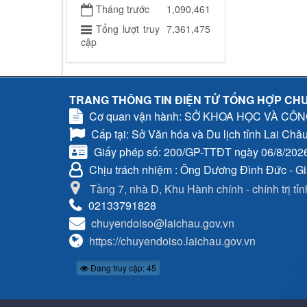
Tháng trước
1,090,461
Tổng lượt truy
7,361,475
cập
TRANG THÔNG TIN ĐIỆN TỬ TỔNG HỢP CHU
Cơ quan vận hành: SỞ KHOA HỌC VÀ CÔ
Cấp tại: Sở Văn hóa và Du lịch tỉnh Lai Châ
Giấy phép số: 200/GP-TTĐT ngày 06/8/202
Chịu trách nhiệm
: Ông Dương Đình Đức - G
Tầng 7, nhà D, Khu Hành chính - chính trị tỉ
02133791828
chuyendoiso@laichau.gov.vn
https://chuyendoiso.laichau.gov.vn
Đang truy cập: 45