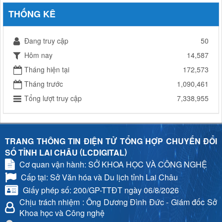
THỐNG KÊ
Đang truy cập
50
Hôm nay
14,587
Tháng hiện tại
172,573
Tháng trước
1,090,461
Tổng lượt truy cập
7,338,955
TRANG THÔNG TIN ĐIỆN TỬ TỔNG HỢP CHUYỂN ĐỔI
(
)
SỐ TỈNH LAI CHÂU
LCDIGITAL
Cơ quan vận hành: SỞ KHOA HỌC VÀ CÔNG NGHỆ
Cấp tại: Sở Văn hóa và Du lịch tỉnh Lai Châu
Giấy phép số: 200/GP-TTĐT ngày 06/8/2026
Chịu trách nhiệm
: Ông Dương Đình Đức - Giám đốc Sở
Khoa học và Công nghệ