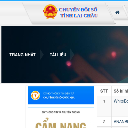
Đã kết nối EMC
TRANG NHẤT
TÀI LIỆU
STT
Số kí h
1
WhiteB
2
ANANB