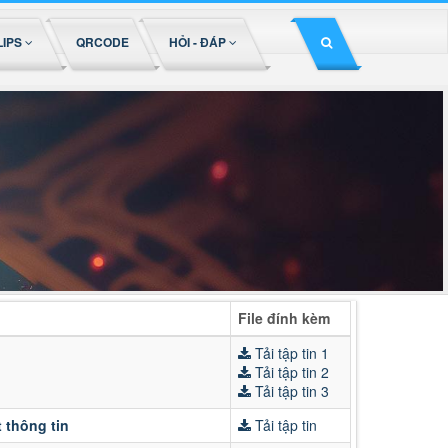
LIPS
QRCODE
HỎI - ĐÁP
File đính kèm
Tải tập tin 1
Tải tập tin 2
Tải tập tin 3
 thông tin
Tải tập tin