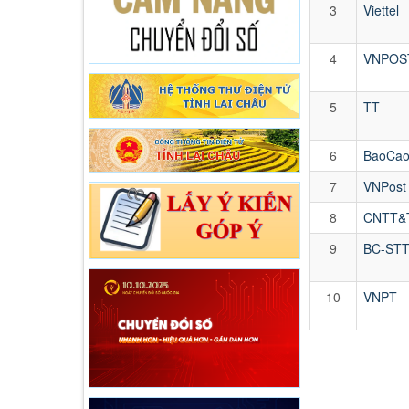
3
Viettel
4
VNPOS
5
TT
6
BaoCa
7
VNPost
8
CNTT&
9
BC-ST
10
VNPT