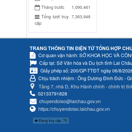
Tháng trước
1,090,461
Tổng lượt truy
7,363,948
cập
TRANG THÔNG TIN ĐIỆN TỬ TỔNG HỢP CHU
Cơ quan vận hành: SỞ KHOA HỌC VÀ CÔ
Cấp tại: Sở Văn hóa và Du lịch tỉnh Lai Châ
Giấy phép số: 200/GP-TTĐT ngày 06/8/202
Chịu trách nhiệm
: Ông Dương Đình Đức - G
Tầng 7, nhà D, Khu Hành chính - chính trị tỉ
02133791828
chuyendoiso@laichau.gov.vn
https://chuyendoiso.laichau.gov.vn
Đang truy cập: 70