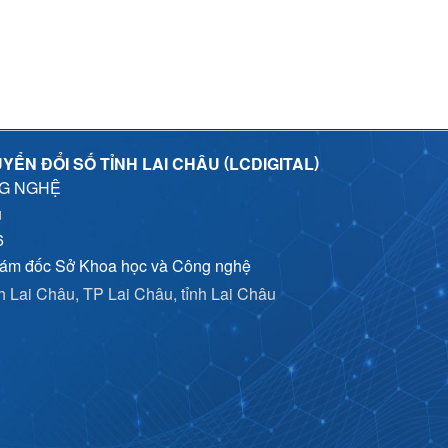
(
)
YỂN ĐỔI SỐ TỈNH LAI CHÂU
LCDIGITAL
NG NGHỆ
u
6
iám đốc Sở Khoa học và Công nghệ
nh Lai Châu, TP Lai Châu, tỉnh Lai Châu