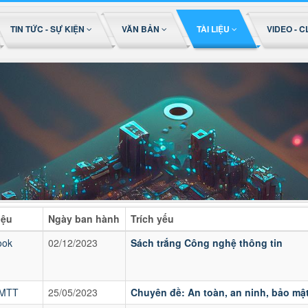
TIN TỨC - SỰ KIỆN
VĂN BẢN
TÀI LIỆU
VIDEO - C
iệu
Ngày ban hành
Trích yếu
ook
02/12/2023
Sách trắng Công nghệ thông tin
MTT
25/05/2023
Chuyên đề: An toàn, an ninh, bảo mật