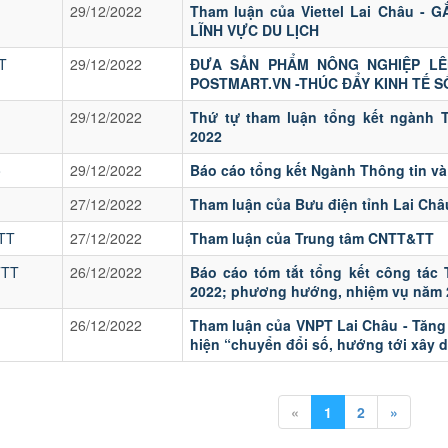
29/12/2022
Tham luận của Viettel Lai Châu -
LĨNH VỰC DU LỊCH
T
29/12/2022
ĐƯA SẢN PHẨM NÔNG NGHIỆP LÊ
POSTMART.VN -THÚC ĐẨY KINH TẾ 
29/12/2022
Thứ tự tham luận tổng kết ngành 
2022
o
29/12/2022
Báo cáo tổng kết Ngành Thông tin và
27/12/2022
Tham luận của Bưu điện tỉnh Lai Châ
TT
27/12/2022
Tham luận của Trung tâm CNTT&TT
TTT
26/12/2022
Báo cáo tóm tắt tổng kết công tác
2022; phương hướng, nhiệm vụ năm 
26/12/2022
Tham luận của VNPT Lai Châu - Tăn
hiện “chuyển đổi số, hướng tới xây 
«
1
2
»