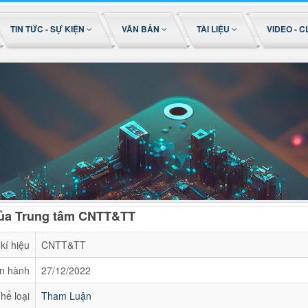
TIN TỨC - SỰ KIỆN
VĂN BẢN
TÀI LIỆU
VIDEO - C
ủa Trung tâm CNTT&TT
kí hiệu
CNTT&TT
n hành
27/12/2022
hể loại
Tham Luận