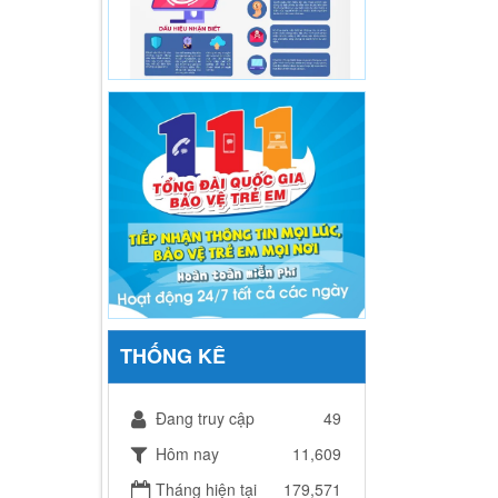
THỐNG KÊ
Đang truy cập
49
Hôm nay
11,609
Tháng hiện tại
179,571