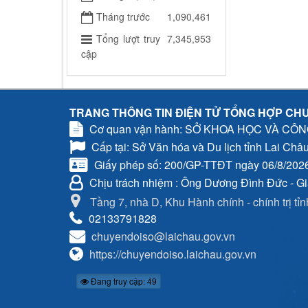
Tháng trước
1,090,461
Tổng lượt truy
7,345,953
cập
TRANG THÔNG TIN ĐIỆN TỬ TỔNG HỢP CHU
Cơ quan vận hành: SỞ KHOA HỌC VÀ CÔ
Cấp tại: Sở Văn hóa và Du lịch tỉnh Lai Châ
Giấy phép số: 200/GP-TTĐT ngày 06/8/202
Chịu trách nhiệm
: Ông Dương Đình Đức - G
Tầng 7, nhà D, Khu Hành chính - chính trị tỉ
02133791828
chuyendoiso@laichau.gov.vn
https://chuyendoiso.laichau.gov.vn
Đang truy cập: 49