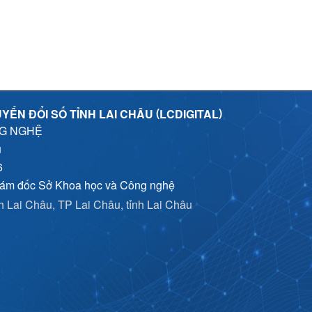
(
)
YỂN ĐỔI SỐ TỈNH LAI CHÂU
LCDIGITAL
NG NGHỆ
u
6
iám đốc Sở Khoa học và Công nghệ
nh Lai Châu, TP Lai Châu, tỉnh Lai Châu