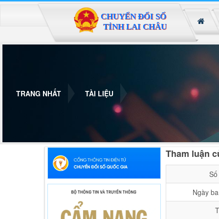
Đã kết nối EMC
TRANG NHẤT
TÀI LIỆU
Tham luận c
Số 
Ngày ba
T