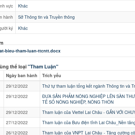
ĩnh vực
Khác
n hành
Sở Thông tin và Truyền thông
gười ký
Khác
èm
at-bieu-tham-luan-ttcntt.docx
ùng thể loại
"Tham Luận"
Ngày ban hành
Trích yếu
29/12/2022
Thứ tự tham luận tổng kết ngành Thông tin và 
29/12/2022
ĐƯA SẢN PHẨM NÔNG NGHIỆP LÊN SÀN THƯ
TẾ SỐ NÔNG NGHIỆP, NÔNG THÔN
29/12/2022
Tham luận của Viettel Lai Châu - GẮN VỚI 
27/12/2022
Tham luận của Bưu điện tỉnh Lai Châu_Nền tảng 
26/12/2022
Tham luận của VNPT Lai Châu - Tăng cường côn