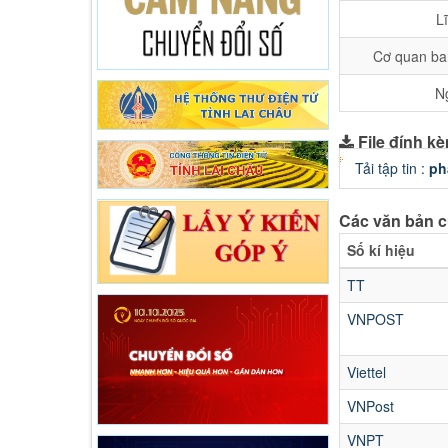
L
Cơ quan ba
N
File đính k
Tải tập tin :
ph
Các văn bản c
Số kí hiệu
TT
VNPOST
Viettel
VNPost
VNPT