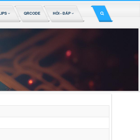
LIPS
QRCODE
HỎI - ĐÁP