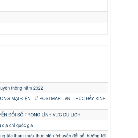
Truyền thông năm 2022
ƠNG MẠI ĐIỆN TỬ POSTMART.VN -THÚC ĐẨY KINH
CHUYỂN ĐỔI SỐ TRONG LĨNH VỰC DU LỊCH
địa chỉ quốc gia
g tác tham mưu thực hiện “chuyển đổi số, hướng tới