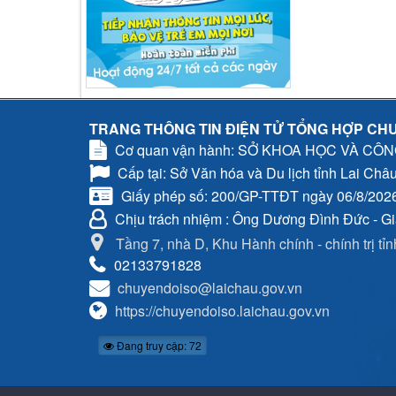
TRANG THÔNG TIN ĐIỆN TỬ TỔNG HỢP CHU
Cơ quan vận hành: SỞ KHOA HỌC VÀ CÔ
Cấp tại: Sở Văn hóa và Du lịch tỉnh Lai Châ
Giấy phép số: 200/GP-TTĐT ngày 06/8/202
Chịu trách nhiệm
: Ông Dương Đình Đức - G
Tầng 7, nhà D, Khu Hành chính - chính trị tỉ
02133791828
chuyendoiso@laichau.gov.vn
https://chuyendoiso.laichau.gov.vn
Đang truy cập: 72