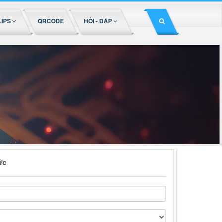
LIPS
QRCODE
HỎI - ĐÁP
ức