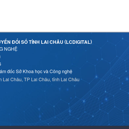
(
)
YỂN ĐỔI SỐ TỈNH LAI CHÂU
LCDIGITAL
NG NGHỆ
u
6
iám đốc Sở Khoa học và Công nghệ
nh Lai Châu, TP Lai Châu, tỉnh Lai Châu