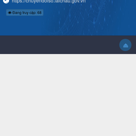
https://chuyendoiso.laichau.gov.vn
Đang truy cập: 68