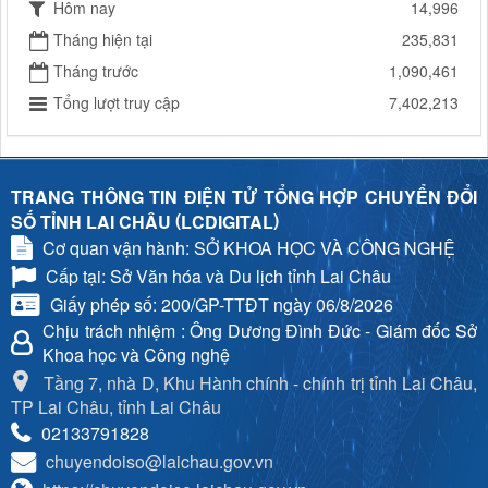
Hôm nay
14,996
Tháng hiện tại
235,831
Tháng trước
1,090,461
Tổng lượt truy cập
7,402,213
TRANG THÔNG TIN ĐIỆN TỬ TỔNG HỢP CHUYỂN ĐỔI
(
)
SỐ TỈNH LAI CHÂU
LCDIGITAL
Cơ quan vận hành: SỞ KHOA HỌC VÀ CÔNG NGHỆ
Cấp tại: Sở Văn hóa và Du lịch tỉnh Lai Châu
Giấy phép số: 200/GP-TTĐT ngày 06/8/2026
Chịu trách nhiệm
: Ông Dương Đình Đức - Giám đốc Sở
Khoa học và Công nghệ
Tầng 7, nhà D, Khu Hành chính - chính trị tỉnh Lai Châu,
TP Lai Châu, tỉnh Lai Châu
02133791828
chuyendoiso@laichau.gov.vn