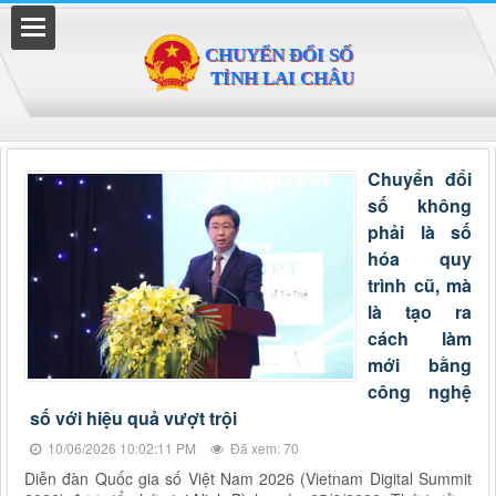
Đã kết nối EMC
Chuyển đổi
số không
phải là số
hóa quy
trình cũ, mà
là tạo ra
cách làm
mới bằng
công nghệ
số với hiệu quả vượt trội
10/06/2026 10:02:11 PM
Đã xem: 70
Diễn đàn Quốc gia số Việt Nam 2026 (Vietnam Digital Summit