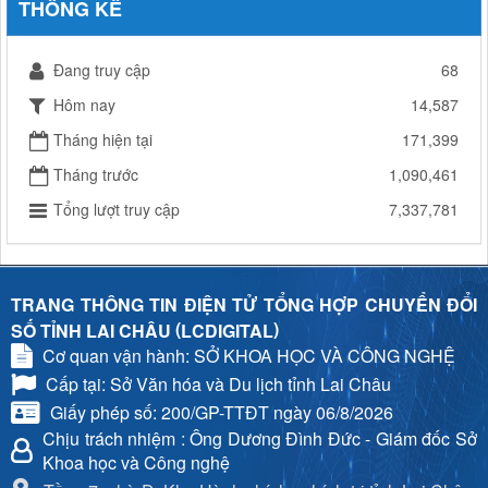
THỐNG KÊ
Đang truy cập
68
Hôm nay
14,587
Tháng hiện tại
171,399
Tháng trước
1,090,461
Tổng lượt truy cập
7,337,781
TRANG THÔNG TIN ĐIỆN TỬ TỔNG HỢP CHUYỂN ĐỔI
(
)
SỐ TỈNH LAI CHÂU
LCDIGITAL
Cơ quan vận hành: SỞ KHOA HỌC VÀ CÔNG NGHỆ
Cấp tại: Sở Văn hóa và Du lịch tỉnh Lai Châu
Giấy phép số: 200/GP-TTĐT ngày 06/8/2026
Chịu trách nhiệm
: Ông Dương Đình Đức - Giám đốc Sở
Khoa học và Công nghệ