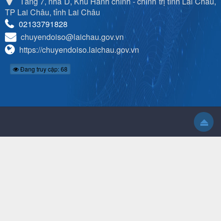
Tầng 7, nhà D, Khu Hành chính - chính trị tỉnh Lai Châu,
TP Lai Châu, tỉnh Lai Châu
02133791828
chuyendoiso@laichau.gov.vn
https://chuyendoiso.laichau.gov.vn
Đang truy cập: 68