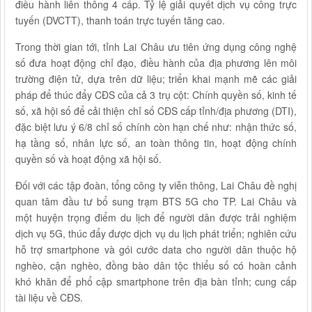
điều hành liên thông 4 cấp. Tỷ lệ giải quyết dịch vụ công trực
tuyến (DVCTT), thanh toán trực tuyến tăng cao.
Trong thời gian tới, tỉnh Lai Châu ưu tiên ứng dụng công nghệ
số đưa hoạt động chỉ đạo, điều hành của địa phương lên môi
trường điện tử, dựa trên dữ liệu; triển khai mạnh mẽ các giải
pháp để thúc đẩy CĐS của cả 3 trụ cột: Chính quyền số, kinh tế
số, xã hội số để cải thiện chỉ số CĐS cấp tỉnh/địa phương (DTI),
đặc biệt lưu ý 6/8 chỉ số chính còn hạn chế như: nhận thức số,
hạ tầng số, nhân lực số, an toàn thông tin, hoạt động chính
quyền số và hoạt động xã hội số.
Đối với các tập đoàn, tổng công ty viễn thông, Lai Châu đề nghị
quan tâm đầu tư bổ sung trạm BTS 5G cho TP. Lai Châu và
một huyện trọng điểm du lịch để người dân được trải nghiệm
dịch vụ 5G, thúc đẩy được dịch vụ du lịch phát triển; nghiên cứu
hỗ trợ smartphone và gói cước data cho người dân thuộc hộ
nghèo, cận nghèo, đồng bào dân tộc thiểu số có hoàn cảnh
khó khăn để phổ cập smartphone trên địa bàn tỉnh; cung cấp
tài liệu về CĐS.