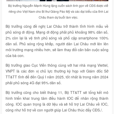
Bộ trưởng Nguyễn Mạnh Hùng tặng cuốn sách tinh gọn về CĐS được viết
riêng cho Việt Nam cho Bí thư Giàng Páo Mỷ và các đại biểu của tỉnh Lai
Châu tham dự buổi làm việc.
Bộ trưởng cũng đề nghị Lai Châu trở thành tỉnh hình mẫu về
phủ sóng di động. Mạng di động phải phủ khoảng 98% dân số,
2% còn lại là vệ tinh phủ sóng và phổ cập smartphone 100%
dân số. Phủ sóng rộng khắp, người dân Lai Châu mới lên lên
môi trường mạng nhiều hơn, sẽ làm thay đổi căn bản cuộc sống
của bà con.
Bộ trưởng giao Cục Viễn thông cùng với hai nhà mạng Viettel,
VNPT là các đơn vị chủ lực thường kỳ họp với Giám đốc Sở
TT&TT tỉnh để đến Quý I năm 2025, tốt nhất là trong năm 2024
phải phủ sóng 4G đạt 95% dân số.
Bộ trưởng cũng cho biết tháng 11, Bộ TT&TT sẽ tổng kết mô
hình triển khai trung tâm điều hành IOC để nhân rộng thành
công. IOC quan trọng là dữ liệu và sẽ hỗ trợ Lai Châu về IOC,
cũng như hỗ trợ về con người giúp Lai Châu thúc đẩy CĐS./.