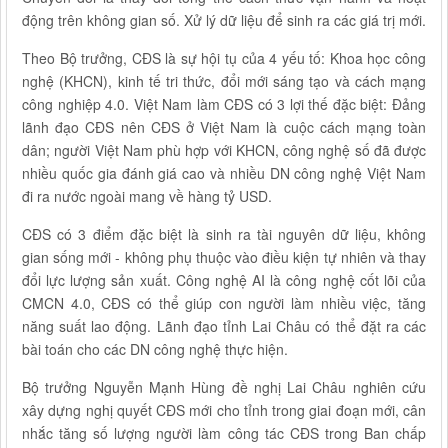
động trên không gian số. Xử lý dữ liệu để sinh ra các giá trị mới.
Theo Bộ trưởng, CĐS là sự hội tụ của 4 yếu tố: Khoa học công
nghệ (KHCN), kinh tế tri thức, đổi mới sáng tạo và cách mạng
công nghiệp 4.0. Việt Nam làm CĐS có 3 lợi thế đặc biệt: Đảng
lãnh đạo CĐS nên CĐS ở Việt Nam là cuộc cách mạng toàn
dân; người Việt Nam phù hợp với KHCN, công nghệ số đã được
nhiều quốc gia đánh giá cao và nhiều DN công nghệ Việt Nam
đi ra nước ngoài mang về hàng tỷ USD.
CĐS có 3 điểm đặc biệt là sinh ra tài nguyên dữ liệu, không
gian sống mới - không phụ thuộc vào điều kiện tự nhiên và thay
đổi lực lượng sản xuất. Công nghệ AI là công nghệ cốt lõi của
CMCN 4.0, CĐS có thể giúp con người làm nhiều việc, tăng
năng suất lao động. Lãnh đạo tỉnh Lai Châu có thể đặt ra các
bài toán cho các DN công nghệ thực hiện.
Bộ trưởng Nguyễn Mạnh Hùng đề nghị Lai Châu nghiên cứu
xây dựng nghị quyết CĐS mới cho tỉnh trong giai đoạn mới, cân
nhắc tăng số lượng người làm công tác CĐS trong Ban chấp