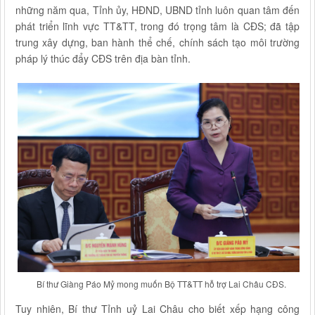
những năm qua, Tỉnh ủy, HĐND, UBND tỉnh luôn quan tâm đến
phát triển lĩnh vực TT&TT, trong đó trọng tâm là CĐS; đã tập
trung xây dựng, ban hành thể chế, chính sách tạo môi trường
pháp lý thúc đẩy CĐS trên địa bàn tỉnh.
Bí thư Giàng Páo Mỷ mong muốn Bộ TT&TT hỗ trợ Lai Châu CĐS.
Tuy nhiên, Bí thư Tỉnh uỷ Lai Châu cho biết xếp hạng công