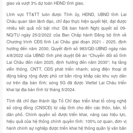
giao và vượt 3% dự toán HĐND tỉnh giao.
Lĩnh vực TT&TT luôn được Tỉnh ủy, HĐND, UBND tỉnh Lai
Châu quan tâm lãnh đạo, chỉ đạo thực hiện quyết liệt, đạt được
nhiều kết quả nổi bật như: Đã ban hành Nghị quyết số 09-
NQ/TU ngày 25/2/2022 của Ban Chấp hành Đảng bộ tỉnh về
Chương trình CĐS tỉnh Lai Châu giai đoạn 2021 - 2025, định
hướng đến năm 2030; Quyết định số 983/QĐ-UBND ngày nào
4/8/2022 của UBND tỉnh phê duyệt Đề án “Chuyển đổi số tỉnh
Lai Châu đến năm 2025, định hướng đến năm 2030”; hạ tầng
viễn thông, CNTT, CĐS phát triển nhanh; sóng điện thoại di
động băng rộng được phủ cơ bản rộng khắp các khu vực dân
cư trên địa bàn tỉnh; sóng 5G đã được Viettel Lai Châu triển
khai tại địa bàn tỉnh từ tháng 5/2024.
Tỉnh đã chỉ đạo thành lập Tổ Chỉ đạo triển khai tổ công nghệ
số cộng đồng (CNSCĐ) từ cấp tỉnh cho đến các thôn, bản, tổ
dân phố. Chính quyền số được triển khai, nâng cao hiệu lực,
hiệu quả của hệ thống chính quyền tỉnh: 100% cơ quan, đơn vị
hành chính sự nghiệp được triển khai hệ thống quản lý văn bản