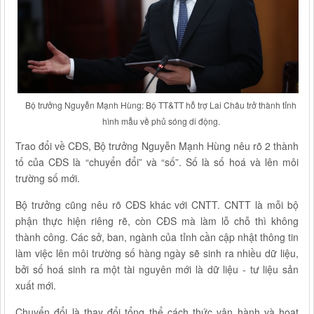
Bộ trưởng Nguyễn Mạnh Hùng: Bộ TT&TT hỗ trợ Lai Châu trở thành tỉnh
hình mẫu về phủ sóng di động.
Trao đổi về CĐS, Bộ trưởng Nguyễn Mạnh Hùng nêu rõ 2 thành
tố của CĐS là “chuyển đổi” và “số”. Số là số hoá và lên môi
trường số mới.
Bộ trưởng cũng nêu rõ CĐS khác với CNTT. CNTT là mỗi bộ
phận thực hiện riêng rẽ, còn CĐS mà làm lỗ chỗ thì không
thành công. Các sở, ban, ngành của tỉnh cần cập nhật thông tin
làm việc lên môi trường số hàng ngày sẽ sinh ra nhiều dữ liệu,
bởi số hoá sinh ra một tài nguyên mới là dữ liệu - tư liệu sản
xuất mới.
Chuyển đổi là thay đổi tổng thể cách thức vận hành và hoạt