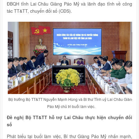
ĐBQH tỉnh Lai Châu Giàng Páo Mỷ và lãnh đạo tỉnh về công
tác TT&TT, chuyển đổi số (CĐS).
Bộ trưởng Bộ TT&TT Nguyễn Mạnh Hùng và Bí thư Tỉnh uỷ Lai Châu Giàng
Páo Mỷ chủ trì buổi làm việc.
Đề nghị Bộ TT&TT hỗ trợ Lai Châu thực hiện chuyển đổi
số
Phát biểu tại buổi làm việc, Bí thư Giàng Páo Mỷ nhấn mạnh,