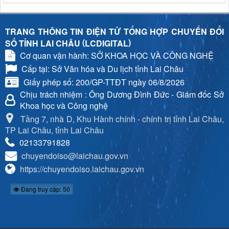
TRANG THÔNG TIN ĐIỆN TỬ TỔNG HỢP CHUYỂN ĐỔI
(
)
SỐ TỈNH LAI CHÂU
LCDIGITAL
Cơ quan vận hành: SỞ KHOA HỌC VÀ CÔNG NGHỆ
Cấp tại: Sở Văn hóa và Du lịch tỉnh Lai Châu
Giấy phép số: 200/GP-TTĐT ngày 06/8/2026
Chịu trách nhiệm
: Ông Dương Đình Đức - Giám đốc Sở
Khoa học và Công nghệ
Tầng 7, nhà D, Khu Hành chính - chính trị tỉnh Lai Châu,
TP Lai Châu, tỉnh Lai Châu
02133791828
chuyendoiso@laichau.gov.vn
https://chuyendoiso.laichau.gov.vn
Đang truy cập: 50