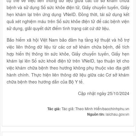
cụ thể về việc liên thông dữ liệu giữa các cơ sở khám chữa
bệnh và sử dụng Sổ sức khỏe điện tử, Giấy chuyển tuyến, Giấy
hẹn khám lại trên ứng dụng VNeID. Đồng thời, tái sử dụng kết
quả xét nghiệm máu trên Sổ sức khỏe điện tử để các bệnh viện
sử dụng, giải quyết dứt điểm tình trạng cát cứ dữ liệu.
Bảo hiểm xã hội Việt Nam bảo đảm hạ tầng kỹ thuật và hỗ trợ
việc liên thông dữ liệu từ các cơ sở khám chữa bệnh, để tích
hợp hiển thị thông tin sức khỏe, Giấy chuyển tuyến, Giấy hẹn
khám lại lên Sổ sức khoẻ điện tử trên VNeID, tạo thuận lợi cho
việc khám chữa bệnh theo hướng không phụ thuộc vào địa giới
hành chính. Thực hiện liên thông dữ liệu giữa các Cơ sở khám
chữa bệnh theo hướng dẫn của Bộ Y tế.
Cập nhật ngày 25/10/2024
Tác giả:
Tác giả: Theo Minh Hiển/baochinhphu.vn
Nguồn tin:
laichau.gov.vn