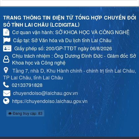
TRANG THÔNG TIN ĐIỆN TỬ TỔNG HỢP CHUYỂN ĐỔI
(
)
SỐ TỈNH LAI CHÂU
LCDIGITAL
Cơ quan vận hành: SỞ KHOA HỌC VÀ CÔNG NGHỆ
Cấp tại: Sở Văn hóa và Du lịch tỉnh Lai Châu
Giấy phép số: 200/GP-TTĐT ngày 06/8/2026
Chịu trách nhiệm
: Ông Dương Đình Đức - Giám đốc Sở
Khoa học và Công nghệ
Tầng 7, nhà D, Khu Hành chính - chính trị tỉnh Lai Châu,
TP Lai Châu, tỉnh Lai Châu
02133791828
chuyendoiso@laichau.gov.vn
https://chuyendoiso.laichau.gov.vn
Đang truy cập: 83