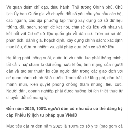
Về quan điểm chỉ đạo, điều hành, Thủ tướng Chính phủ, Chủ
tịch Ủy ban Quốc gia về chuyển đổi số yêu cầu yêu cầu các bộ,
các ngành, các địa phương tập trung xây dựng cơ sở dữ liệu
"đúng, đủ, sạch, sống" để kết nối, chia sẻ dữ liệu với nhau và
kết nối với Cơ sở dữ liệu quốc gia về dân cư. Trên cơ sở đó,
phân tích, đánh giá, hoạch định, xây dựng chính sách; xác định
mục tiêu, đưa ra nhiệm vụ, giải pháp dựa trên cơ sở dữ liệu.
Hạ tầng phải thông suốt, quản trị và nhân lực phải thông minh,
tất cả vì sự chăm lo đời sống, sức khỏe, tính mạng của người
dân và tạo sự thuận lợi của người dân trong các giao dịch với
cơ quan hành chính Nhà nước. Tránh đầu tư lãng phí, dàn trải,
manh mún, kiên quyết phòng chống tham nhũng, tiêu cực.
Người dân, doanh nghiệp phải được hưởng lợi ích thiết thực từ
chuyển đổi số mang lại.
Đến năm 2025, 100% người dân có nhu cầu có thể đăng ký
cấp Phiếu lý lịch tư pháp qua VNeID
Mục tiêu đặt ra đến năm 2025 là 100% cơ sở y tế (bao gồm cả