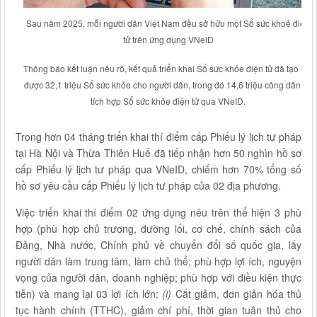
Sau năm 2025, mỗi người dân Việt Nam đều sở hữu một Sổ sức khoẻ điện
tử trên ứng dụng
VNeID
Thông báo kết luận nêu rõ, kết quả triển khai Sổ sức khỏe điện tử đã tạo lập
được 32,1 triệu Sổ sức khỏe cho người dân, trong đó 14,6 triệu công dân đã
tích hợp Sổ sức khỏe điện tử qua VNeID.
Trong hơn 04 tháng triển khai thí điểm cấp Phiếu lý lịch tư pháp
tại Hà Nội và Thừa Thiên Huế đã tiếp nhận hơn 50 nghìn hồ sơ
cấp Phiếu lý lịch tư pháp qua VNeID, chiếm hơn 70% tổng số
hồ sơ yêu cầu cấp Phiếu lý lịch tư pháp của 02 địa phương.
Việc triển khai thí điểm 02 ứng dụng nêu trên thể hiện 3 phù
hợp (phù hợp chủ trương, đường lối, cơ chế, chính sách của
Đảng, Nhà nước, Chính phủ về chuyển đổi số quốc gia, lấy
người dân làm trung tâm, làm chủ thể; phù hợp lợi ích, nguyện
vọng của người dân, doanh nghiệp; phù hợp với điều kiện thực
tiễn) và mang lại 03 lợi ích lớn:
(i)
Cắt giảm, đơn giản hóa thủ
tục hành chính (TTHC), giảm chí phí, thời gian tuân thủ cho