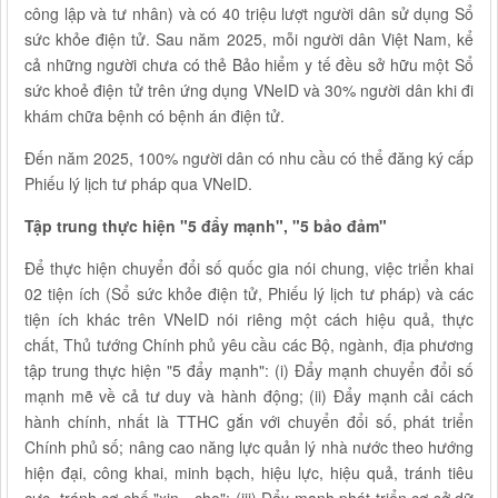
công lập và tư nhân) và có 40 triệu lượt người dân sử dụng Sổ
sức khỏe điện tử. Sau năm 2025, mỗi người dân Việt Nam, kể
cả những người chưa có thẻ Bảo hiểm y tế đều sở hữu một Sổ
sức khoẻ điện tử trên ứng dụng VNeID và 30% người dân khi đi
khám chữa bệnh có bệnh án điện tử.
Đến năm 2025, 100% người dân có nhu cầu có thể đăng ký cấp
Phiếu lý lịch tư pháp qua VNeID.
Tập trung thực hiện "5 đẩy mạnh", "5 bảo đảm"
Để thực hiện chuyển đổi số quốc gia nói chung, việc triển khai
02 tiện ích (Sổ sức khỏe điện tử, Phiếu lý lịch tư pháp) và các
tiện ích khác trên VNeID nói riêng một cách hiệu quả, thực
chất, Thủ tướng Chính phủ yêu cầu các Bộ, ngành, địa phương
tập trung thực hiện "5 đẩy mạnh": (i) Đẩy mạnh chuyển đổi số
mạnh mẽ về cả tư duy và hành động; (ii) Đẩy mạnh cải cách
hành chính, nhất là TTHC gắn với chuyển đổi số, phát triển
Chính phủ số; nâng cao năng lực quản lý nhà nước theo hướng
hiện đại, công khai, minh bạch, hiệu lực, hiệu quả, tránh tiêu