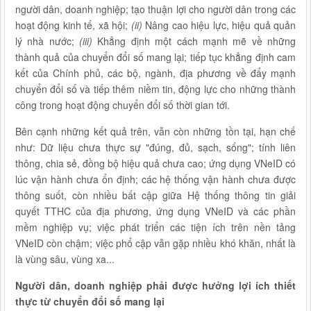
người dân, doanh nghiệp; tạo thuận lợi cho người dân trong các
hoạt động kinh tế, xã hội;
(ii)
Nâng cao hiệu lực, hiệu quả quản
lý nhà nước;
(iii)
Khẳng định một cách mạnh mẽ về những
thành quả của chuyển đổi số mang lại; tiếp tục khẳng định cam
kết của Chính phủ, các bộ, ngành, địa phương về đẩy mạnh
chuyển đổi số và tiếp thêm niềm tin, động lực cho những thành
công trong hoạt động chuyển đổi số thời gian tới.
Bên cạnh những kết quả trên, vẫn còn những tồn tại, hạn chế
như: Dữ liệu chưa thực sự "đúng, đủ, sạch, sống"; tính liên
thông, chia sẻ, đồng bộ hiệu quả chưa cao; ứng dụng VNeID có
lúc vận hành chưa ổn định; các hệ thống vận hành chưa được
thông suốt, còn nhiều bất cập giữa Hệ thống thông tin giải
quyết TTHC của địa phương, ứng dụng VNeID và các phần
mềm nghiệp vụ; việc phát triển các tiện ích trên nền tảng
VNeID còn chậm; việc phổ cập vẫn gặp nhiều khó khăn, nhất là
là vùng sâu, vùng xa...
Người dân, doanh nghiệp phải được hưởng lợi ích thiết
thực từ chuyển đổi số mang lại