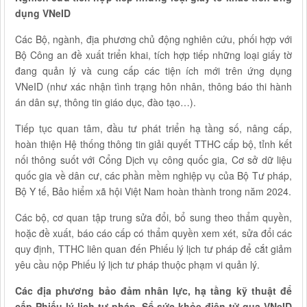
dụng VNeID
Các Bộ, ngành, địa phương chủ động nghiên cứu, phối hợp với
Bộ Công an đề xuất triển khai, tích hợp tiếp những loại giấy tờ
đang quản lý và cung cấp các tiện ích mới trên ứng dụng
VNeID (như xác nhận tình trạng hôn nhân, thông báo thi hành
án dân sự, thông tin giáo dục, đào tạo…).
Tiếp tục quan tâm, đầu tư phát triển hạ tầng số, nâng cấp,
hoàn thiện Hệ thống thông tin giải quyết TTHC cấp bộ, tỉnh kết
nối thông suốt với Cổng Dịch vụ công quốc gia, Cơ sở dữ liệu
quốc gia về dân cư, các phần mềm nghiệp vụ của Bộ Tư pháp,
Bộ Y tế, Bảo hiểm xã hội Việt Nam hoàn thành trong năm 2024.
Các bộ, cơ quan tập trung sửa đổi, bổ sung theo thẩm quyền,
hoặc đề xuất, báo cáo cấp có thẩm quyền xem xét, sửa đổi các
quy định, TTHC liên quan đến Phiếu lý lịch tư pháp để cắt giảm
yêu cầu nộp Phiếu lý lịch tư pháp thuộc phạm vi quản lý.
Các địa phương bảo đảm nhân lực, hạ tầng kỹ thuật để
cấp Phiếu lý lịch tư pháp, Sổ sức khỏe điện tử qua VNeID