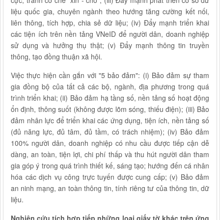
cực, tránh cơ chế "xin - cho"; (iii) Đẩy mạnh phát triển cơ sở dữ
liệu quốc gia, chuyên ngành theo hướng tăng cường kết nối,
liên thông, tích hợp, chia sẻ dữ liệu; (iv) Đẩy mạnh triển khai
các tiện ích trên nền tảng VNeID để người dân, doanh nghiệp
sử dụng và hưởng thụ thật; (v) Đẩy mạnh thông tin truyền
thông, tạo đồng thuận xã hội.
Việc thực hiện cần gắn với "5 bảo đảm": (i) Bảo đảm sự tham
gia đồng bộ của tất cả các bộ, ngành, địa phương trong quá
trình triển khai; (ii) Bảo đảm hạ tầng số, nền tảng số hoạt động
ổn định, thông suốt (không được lõm sóng, thiếu điện); (iii) Bảo
đảm nhân lực để triển khai các ứng dụng, tiện ích, nền tảng số
(đủ năng lực, đủ tâm, đủ tầm, có trách nhiệm); (iv) Bảo đảm
100% người dân, doanh nghiệp có nhu cầu được tiếp cận dễ
dàng, an toàn, tiện lợi, chi phí thấp và thu hút người dân tham
gia góp ý trong quá trình thiết kế, sáng tạo; hướng đến cá nhân
hóa các dịch vụ công trực tuyến được cung cấp; (v) Bảo đảm
an ninh mạng, an toàn thông tin, tính riêng tư của thông tin, dữ
liệu.
Nghiên cứu tích hợp tiếp những loại giấy tờ khác trên ứng