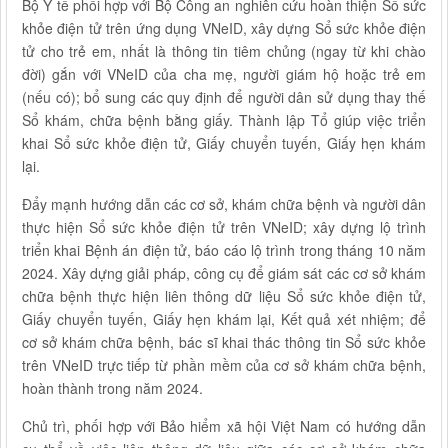
Bộ Y tế phối hợp với Bộ Công an nghiên cứu hoàn thiện Sổ sức
khỏe điện tử trên ứng dụng VNeID, xây dựng Sổ sức khỏe điện
tử cho trẻ em, nhất là thông tin tiêm chủng (ngay từ khi chào
đời) gắn với VNeID của cha mẹ, người giám hộ hoặc trẻ em
(nếu có); bổ sung các quy định để người dân sử dụng thay thế
Sổ khám, chữa bệnh bằng giấy. Thành lập Tổ giúp việc triển
khai Sổ sức khỏe điện tử, Giấy chuyển tuyến, Giấy hẹn khám
lại.
Đẩy mạnh hướng dẫn các cơ sở, khám chữa bệnh và người dân
thực hiện Sổ sức khỏe điện tử trên VNeID; xây dựng lộ trình
triển khai Bệnh án điện tử, báo cáo lộ trình trong tháng 10 năm
2024. Xây dựng giải pháp, công cụ để giám sát các cơ sở khám
chữa bệnh thực hiện liên thông dữ liệu Sổ sức khỏe điện tử,
Giấy chuyển tuyến, Giấy hẹn khám lại, Kết quả xét nhiệm; để
cơ sở khám chữa bệnh, bác sĩ khai thác thông tin Sổ sức khỏe
trên VNeID trực tiếp từ phần mềm của cơ sở khám chữa bệnh,
hoàn thành trong năm 2024.
Chủ trì, phối hợp với Bảo hiểm xã hội Việt Nam có hướng dẫn