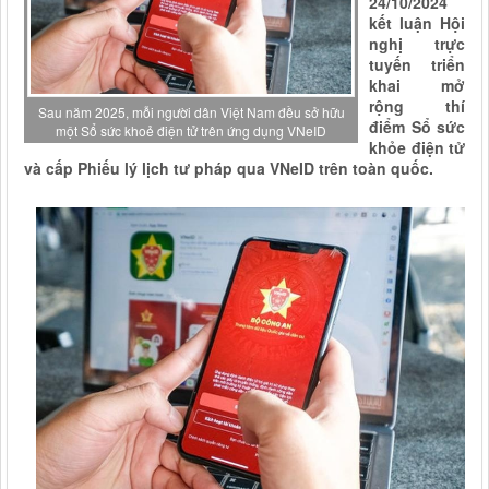
24/10/2024
kết luận Hội
nghị trực
tuyến triển
khai mở
rộng thí
Sau năm 2025, mỗi người dân Việt Nam đều sở hữu
điểm Sổ sức
một Sổ sức khoẻ điện tử trên ứng dụng VNeID
khỏe điện tử
và cấp Phiếu lý lịch tư pháp qua VNeID trên toàn quốc.