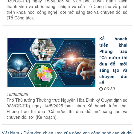
930/QĐ-TTg ngày 15/5/2025 về việc phê duyệt danh sách
thành viên và chức năng, nhiệm vụ của Tổ Công tác về phát
triển khoa học, công nghệ, đổi mới sáng tạo và chuyển đổi số
(Tổ Công tác).
Kế hoạch
triển khai
Phong trào
“Cả nước thi
đua đổi mới
sáng tạo và
chuyển đổi
số”
06:39
15/05/2025
Phó Thủ tướng Thường trực Nguyễn Hòa Bình ký Quyết định số
923/QĐ-TTg ngày 14/5/2025 ban hành Kế hoạch triển khai
Phong trào thi đua “Cả nước thi đua đổi mới sáng tạo và
chuyển đổi số” (Kế hoạch).
Việt Nam - Điểm đến chiến lược của dòng vốn công nghệ cao và đổi