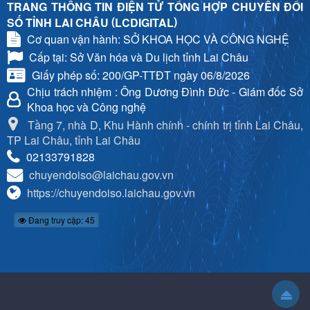
TRANG THÔNG TIN ĐIỆN TỬ TỔNG HỢP CHUYỂN ĐỔI
(
)
SỐ TỈNH LAI CHÂU
LCDIGITAL
Cơ quan vận hành: SỞ KHOA HỌC VÀ CÔNG NGHỆ
Cấp tại: Sở Văn hóa và Du lịch tỉnh Lai Châu
Giấy phép số: 200/GP-TTĐT ngày 06/8/2026
Chịu trách nhiệm
: Ông Dương Đình Đức - Giám đốc Sở
Khoa học và Công nghệ
Tầng 7, nhà D, Khu Hành chính - chính trị tỉnh Lai Châu,
TP Lai Châu, tỉnh Lai Châu
02133791828
chuyendoiso@laichau.gov.vn
https://chuyendoiso.laichau.gov.vn
Đang truy cập: 45