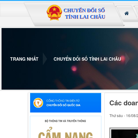
Đã kết nối EMC
TRANG NHẤT
CHUYỂN ĐỔI SỐ TỈNH LAI CHÂU
Các doan
Thứ sáu - 16/08/