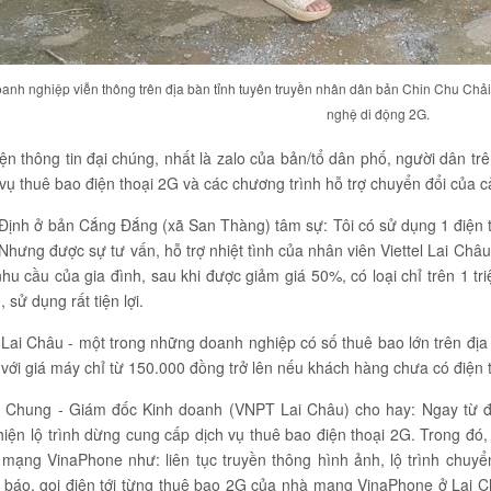
anh nghiệp viễn thông trên địa bàn tỉnh tuyên truyền nhân dân bản
Chin
Chu Chải 
nghệ di động 2G.
n thông tin đại chúng, nhất là zalo của bản/tổ dân phố, người dân tr
vụ thuê bao điện thoại 2G và các chương trình hỗ trợ chuyển đổi của c
Định ở bản Cắng Đắng (xã San Thàng) tâm sự: Tôi có sử dụng 1 điện t
Nhưng được sự tư vấn, hỗ trợ nhiệt tình của nhân viên Viettel Lai Châu,
u cầu của gia đình, sau khi được giảm giá 50%, có loại chỉ trên 1 tr
sử dụng rất tiện lợi.
ai Châu - một trong những doanh nghiệp có số thuê bao lớn trên địa 
 với giá máy chỉ từ 150.000 đồng trở lên nếu khách hàng chưa có điện
Chung - Giám đốc Kinh doanh (VNPT Lai Châu) cho hay: Ngay từ đầ
iện lộ trình dừng cung cấp dịch vụ thuê bao điện thoại 2G. Trong đó,
mạng VinaPhone như: liên tục truyền thông hình ảnh, lộ trình chuyể
g báo, gọi điện tới từng thuê bao 2G của nhà mạng VinaPhone ở Lai C