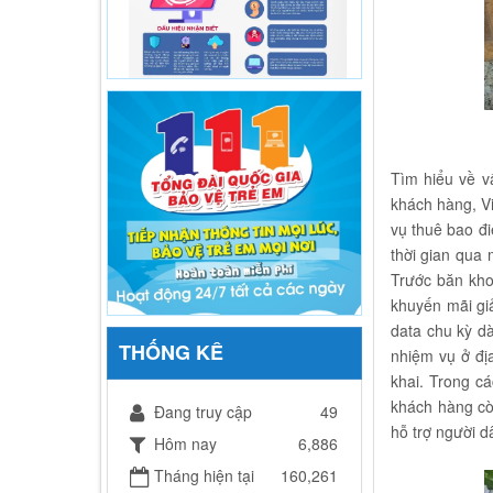
Tìm hiểu về v
khách hàng, Vi
vụ thuê bao đ
thời gian qua
Trước băn khoă
khuyến mãi gi
data chu kỳ dà
THỐNG KÊ
nhiệm vụ ở địa
khai. Trong c
khách hàng còn
Đang truy cập
49
hỗ trợ người 
Hôm nay
6,886
Tháng hiện tại
160,261