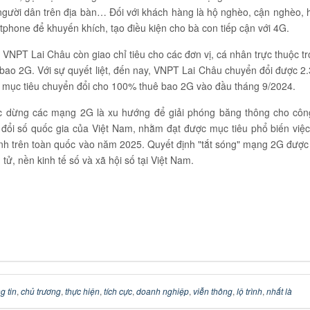
người dân trên địa bàn… Đối với khách hàng là hộ nghèo, cận nghèo, h
tphone để khuyến khích, tạo điều kiện cho bà con tiếp cận với 4G.
 VNPT Lai Châu còn giao chỉ tiêu cho các đơn vị, cá nhân trực thuộc t
bao 2G. Với sự quyết liệt, đến nay, VNPT Lai Châu chuyển đổi được 2
 mục tiêu chuyển đổi cho 100% thuê bao 2G vào đầu tháng 9/2024.
ệc dừng các mạng 2G là xu hướng để giải phóng băng thông cho côn
đổi số quốc gia của Việt Nam, nhằm đạt được mục tiêu phổ biến việ
nh trên toàn quốc vào năm 2025. Quyết định "tắt sóng" mạng 2G được 
 tử, nền kinh tế số và xã hội số tại Việt Nam.
g tin
,
chủ trương
,
thực hiện
,
tích cực
,
doanh nghiệp
,
viễn thông
,
lộ trình
,
nhất là