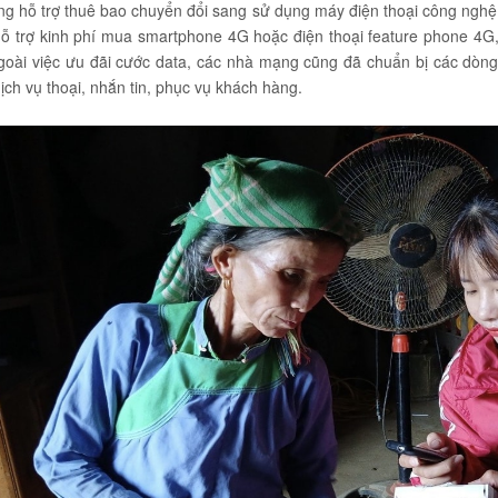
ung hỗ trợ thuê bao chuyển đổi sang sử dụng máy điện thoại công nghệ
hỗ trợ kinh phí mua smartphone 4G hoặc điện thoại feature phone 4G,
goài việc ưu đãi cước data, các nhà mạng cũng đã chuẩn bị các dòng
ịch vụ thoại, nhắn tin, phục vụ khách hàng.