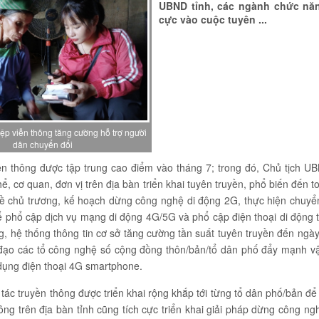
UBND tỉnh, các ngành chức năn
cực vào cuộc tuyên ...
p viễn thông tăng cường hỗ trợ người
dân chuyển đổi
ền thông được tập trung cao điểm vào tháng 7; trong đó, Chủ tịch U
ể, cơ quan, đơn vị trên địa bàn triển khai tuyên truyền, phổ biến đến 
ề chủ trương, kế hoạch dừng công nghệ di động 2G, thực hiện chuyển
 phổ cập dịch vụ mạng di động 4G/5G và phổ cập điện thoại di động t
ng, hệ thống thông tin cơ sở tăng cường tần suất tuyên truyền đến ngà
 đạo các tổ công nghệ số cộng đồng thôn/bản/tổ dân phố đẩy mạnh 
dụng điện thoại 4G smartphone.
tác truyền thông được triển khai rộng khắp tới từng tổ dân phố/bản đ
ông trên địa bàn tỉnh cũng tích cực triển khai giải pháp dừng công n