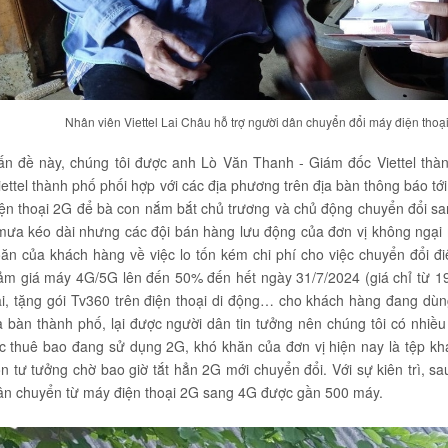
Nhân viên
Viettel
Lai Châu hỗ trợ người dân chuyển đổi máy điện thoạ
ấn đề này, chúng tôi được anh Lò Văn Thanh - Giám đốc Viettel thàn
ettel thành phố phối hợp với các địa phương trên địa bàn thông báo tớ
iện thoại 2G để bà con nắm bắt chủ trương và chủ động chuyển đổi sa
 mưa kéo dài nhưng các đội bán hàng lưu động của đơn vị không ngại 
n của khách hàng về việc lo tốn kém chi phí cho việc chuyển đổi điện
ảm giá máy 4G/5G lên đến 50% đến hết ngày 31/7/2024 (giá chỉ từ 1
i, tặng gói Tv360 trên điện thoại di động… cho khách hàng đang dùng
 bàn thành phố, lại được người dân tin tưởng nên chúng tôi có nhiều 
ác thuê bao đang sử dụng 2G, khó khăn của đơn vị hiện nay là tệp kh
 tư tưởng chờ bao giờ tắt hẳn 2G mới chuyển đổi. Với sự kiên trì, sau
dân chuyển từ máy điện thoại 2G sang 4G được gần 500 máy.