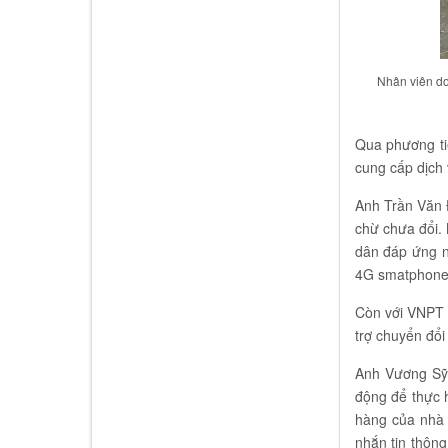
Nhân viên do
Qua phương tiệ
cung cấp dịch 
Anh Trần Văn 
chừ chưa đổi. 
dân đáp ứng nh
4G smatphone, 
Còn với VNPT L
trợ chuyển đổi
Anh Vương Sỹ 
động để thực h
hàng của nhà 
nhắn tin thôn