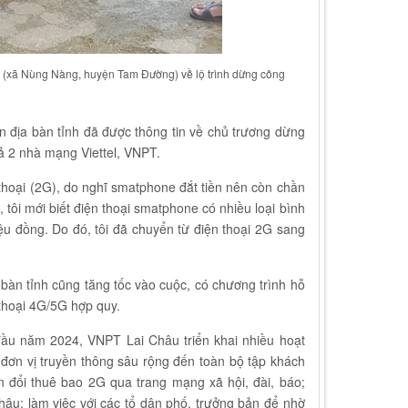
(xã Nùng Nàng, huyện Tam Đường) về lộ trình dừng công
ên địa bàn tỉnh đã được thông tin về chủ trương dừng
ả 2 nhà mạng Viettel, VNPT.
hoại (2G), do nghĩ smatphone đắt tiền nên còn chần
 tôi mới biết điện thoại smatphone có nhiều loại bình
iệu đồng. Do đó, tôi đã chuyển từ điện thoại 2G sang
bàn tỉnh cũng tăng tốc vào cuộc, có chương trình hỗ
 thoại 4G/5G hợp quy.
u năm 2024, VNPT Lai Châu triển khai nhiều hoạt
 đơn vị truyền thông sâu rộng đến toàn bộ tập khách
n đổi thuê bao 2G qua trang mạng xã hội, đài, báo;
hâu; làm việc với các tổ dân phố, trưởng bản để nhờ