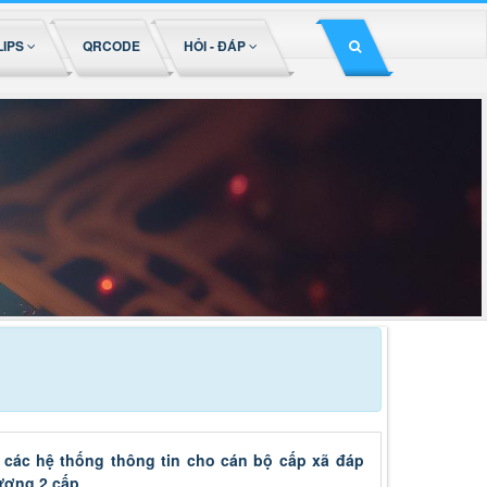
LIPS
QRCODE
HỎI - ĐÁP
các hệ thống thông tin cho cán bộ cấp xã đáp
ương 2 cấp