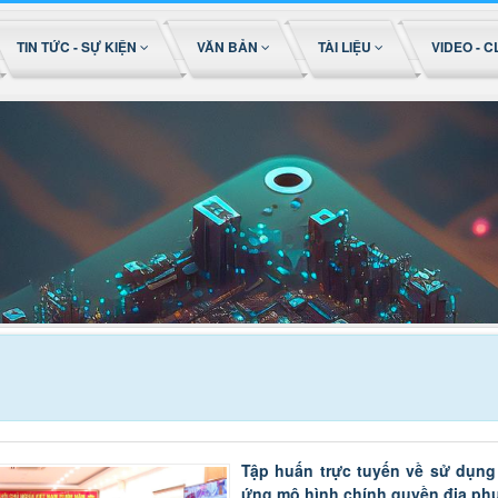
TIN TỨC - SỰ KIỆN
VĂN BẢN
TÀI LIỆU
VIDEO - C
Tập huấn trực tuyến về sử dụng 
ứng mô hình chính quyền địa ph