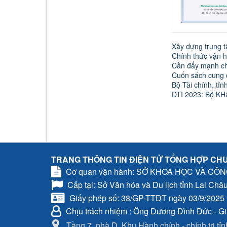
Xây dựng trung t
Chính thức vận h
Cần đẩy mạnh chu
Cuốn sách cung c
Bộ Tài chính, tỉ
DTI 2023: Bộ KH&
TRANG THÔNG TIN ĐIỆN TỬ TỔNG HỢP CHU
Cơ quan vận hành: SỞ KHOA HỌC VÀ CÔ
Cấp tại: Sở Văn hóa và Du lịch tỉnh Lai Châ
Giấy phép số: 38/GP-TTĐT ngày 03/9/2025
Chịu trách nhiệm
: Ông Dương Đình Đức - G
Tầng 7, nhà D, Khu Hành chính - chính trị tỉ