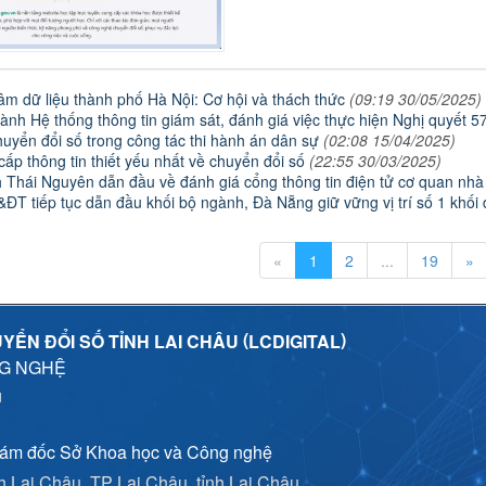
âm dữ liệu thành phố Hà Nội: Cơ hội và thách thức
(09:19 30/05/2025)
ành Hệ thống thông tin giám sát, đánh giá việc thực hiện Nghị quyết
yển đổi số trong công tác thi hành án dân sự
(02:08 15/04/2025)
ấp thông tin thiết yếu nhất về chuyển đổi số
(22:55 30/03/2025)
nh Thái Nguyên dẫn đầu về đánh giá cổng thông tin điện tử cơ quan n
ĐT tiếp tục dẫn đầu khối bộ ngành, Đà Nẵng giữ vững vị trí số 1 khối
«
1
2
...
19
»
(
)
YỂN ĐỔI SỐ TỈNH LAI CHÂU
LCDIGITAL
NG NGHỆ
u
iám đốc Sở Khoa học và Công nghệ
nh Lai Châu, TP Lai Châu, tỉnh Lai Châu