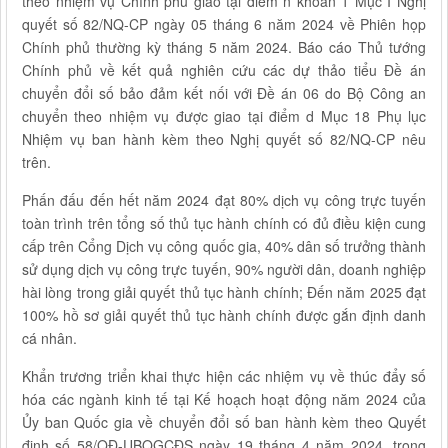
theo nhiệm vụ Chính phủ giao tại điểm n khoản 1 Mục I Nghị
quyết số 82/NQ-CP ngày 05 tháng 6 năm 2024 về Phiên họp
Chính phủ thường kỳ tháng 5 năm 2024. Báo cáo Thủ tướng
Chính phủ về kết quả nghiên cứu các dự thảo tiểu Đề án
chuyển đổi số bảo đảm kết nối với Đề án 06 do Bộ Công an
chuyển theo nhiệm vụ được giao tại điểm d Mục 18 Phụ lục
Nhiệm vụ ban hành kèm theo Nghị quyết số 82/NQ-CP nêu
trên.
Phấn đấu đến hết năm 2024 đạt 80% dịch vụ công trực tuyến
toàn trình trên tổng số thủ tục hành chính có đủ điều kiện cung
cấp trên Cổng Dịch vụ công quốc gia, 40% dân số trưởng thành
sử dụng dịch vụ công trực tuyến, 90% người dân, doanh nghiệp
hài lòng trong giải quyết thủ tục hành chính; Đến năm 2025 đạt
100% hồ sơ giải quyết thủ tục hành chính được gắn định danh
cá nhân.
Khẩn trương triển khai thực hiện các nhiệm vụ về thúc đẩy số
hóa các ngành kinh tế tại Kế hoạch hoạt động năm 2024 của
Ủy ban Quốc gia về chuyển đổi số ban hành kèm theo Quyết
định số 58/QĐ-UBQGCĐS ngày 19 tháng 4 năm 2024, trong