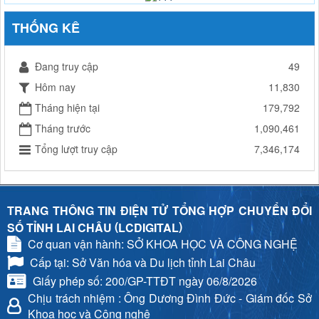
THỐNG KÊ
Đang truy cập
49
Hôm nay
11,830
Tháng hiện tại
179,792
Tháng trước
1,090,461
Tổng lượt truy cập
7,346,174
TRANG THÔNG TIN ĐIỆN TỬ TỔNG HỢP CHUYỂN ĐỔI
(
)
SỐ TỈNH LAI CHÂU
LCDIGITAL
Cơ quan vận hành: SỞ KHOA HỌC VÀ CÔNG NGHỆ
Cấp tại: Sở Văn hóa và Du lịch tỉnh Lai Châu
Giấy phép số: 200/GP-TTĐT ngày 06/8/2026
Chịu trách nhiệm
: Ông Dương Đình Đức - Giám đốc Sở
Khoa học và Công nghệ