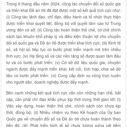
Trong 6 tháng đầu năm 2024, công tác chuyển đổi số quốc gia
và triển khai Đề án 06 đã đạt được một số kết quả tích cực như:
(i) Công tác lãnh đạo, chỉ đạo, điều hành và tổ chức thực hiện
được triển khai quyết liệt, đồng bộ với quyết tâm cao từ Trung
ương đến cơ sở; (ii) Công tác hoàn thiện thể chế, cơ chế chính
sách tạo khuôn khổ pháp lý và điều kiện thuận lợi cho chuyển
đổi số quốc gia và Đề án 06 được triển khai tích cực; (iii) Kinh tế
số, xã hội số tiếp tục có bước phát triển mạnh mẽ trên nhiều
lĩnh vực; (iv) Hạ tầng số và các nền tảng số được quan tâm đầu
tư và có bước phát triển; (v) Cơ sở dữ liệu quốc gia, chuyên
ngành được đẩy mạnh triển khai; kết nối, tích hợp, chia sẻ dữ
liệu có bước phát triển; (vi) Cung cấp dịch vụ công trực tuyến
cho người dân, doanh nghiệp được đẩy mạnh.
Bên cạnh những kết quả tích cực vẫn còn những hạn chế, bất
cập, cần phải chỉ đạo khắc phục kịp thời trong thời gian tới: (i)
Việc xây dựng, hoàn thiện thể chế, chính sách còn chưa kịp
thời, đồng bộ; (ii) Nhiều nhiệm vụ theo Kế hoạch của Ủy ban
Quốc gia về chuyển đổi số và Đề án 06 chưa hoàn thành theo
tiến độ; (iii) Phát triển kinh tế số chưa tương xứng với tiềm