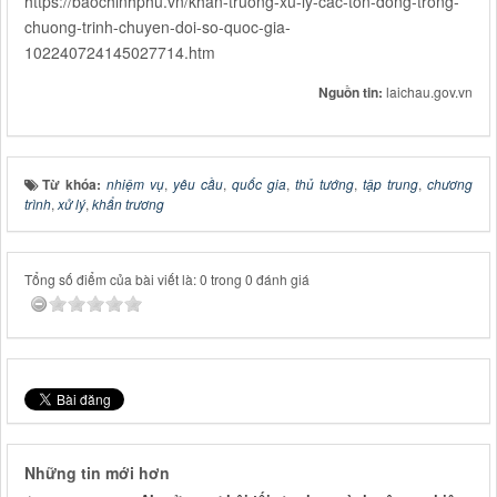
https://baochinhphu.vn/khan-truong-xu-ly-cac-ton-dong-trong-
chuong-trinh-chuyen-doi-so-quoc-gia-
102240724145027714.htm
Nguồn tin:
laichau.gov.vn
Từ khóa:
nhiệm vụ
,
yêu cầu
,
quốc gia
,
thủ tướng
,
tập trung
,
chương
trình
,
xử lý
,
khẩn trương
Tổng số điểm của bài viết là: 0 trong 0 đánh giá
Những tin mới hơn