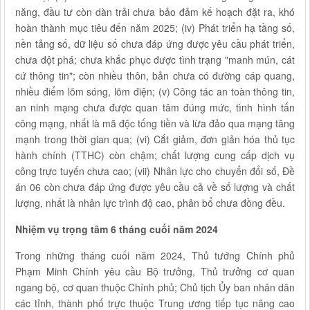
năng, đầu tư còn dàn trải chưa bảo đảm kế hoạch đặt ra, khó
hoàn thành mục tiêu đến năm 2025; (iv) Phát triển hạ tầng số,
nền tảng số, dữ liệu số chưa đáp ứng được yêu cầu phát triển,
chưa đột phá; chưa khắc phục được tình trạng "manh mún, cát
cứ thông tin"; còn nhiều thôn, bản chưa có đường cáp quang,
nhiều điểm lõm sóng, lõm điện; (v) Công tác an toàn thông tin,
an ninh mạng chưa được quan tâm đúng mức, tình hình tấn
công mạng, nhất là mã độc tống tiền và lừa đảo qua mạng tăng
mạnh trong thời gian qua; (vi) Cắt giảm, đơn giản hóa thủ tục
hành chính (TTHC) còn chậm; chất lượng cung cấp dịch vụ
công trực tuyến chưa cao; (vii) Nhân lực cho chuyển đổi số, Đề
án 06 còn chưa đáp ứng được yêu cầu cả về số lượng và chất
lượng, nhất là nhân lực trình độ cao, phân bổ chưa đồng đều.
Nhiệm vụ trọng tâm 6 tháng cuối năm 2024
Trong những tháng cuối năm 2024, Thủ tướng Chính phủ
Phạm Minh Chính yêu cầu Bộ trưởng, Thủ trưởng cơ quan
ngang bộ, cơ quan thuộc Chính phủ; Chủ tịch Ủy ban nhân dân
các tỉnh, thành phố trực thuộc Trung ương tiếp tục nâng cao