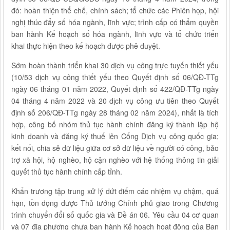
đó: hoàn thiện thể chế, chính sách; tổ chức các Phiên họp, hội
nghị thúc đẩy số hóa ngành, lĩnh vực; trình cấp có thẩm quyền
ban hành Kế hoạch số hóa ngành, lĩnh vực và tổ chức triển
khai thực hiện theo kế hoạch được phê duyệt.
Sớm hoàn thành triển khai 30 dịch vụ công trực tuyến thiết yếu
(10/53 dịch vụ công thiết yếu theo Quyết định số 06/QĐ-TTg
ngày 06 tháng 01 năm 2022, Quyết định số 422/QĐ-TTg ngày
04 tháng 4 năm 2022 và 20 dịch vụ công ưu tiên theo Quyết
định số 206/QĐ-TTg ngày 28 tháng 02 năm 2024), nhất là tích
hợp, công bố nhóm thủ tục hành chính đăng ký thành lập hộ
kinh doanh và đăng ký thuế lên Cổng Dịch vụ công quốc gia;
kết nối, chia sẻ dữ liệu giữa cơ sở dữ liệu về người có công, bảo
trợ xã hội, hộ nghèo, hộ cận nghèo với hệ thống thông tin giải
quyết thủ tục hành chính cấp tỉnh.
Khẩn trương tập trung xử lý dứt điểm các nhiệm vụ chậm, quá
hạn, tồn đọng được Thủ tướng Chính phủ giao trong Chương
trình chuyển đổi số quốc gia và Đề án 06. Yêu cầu 04 cơ quan
và 07 địa phương chưa ban hành Kế hoạch hoạt động của Ban