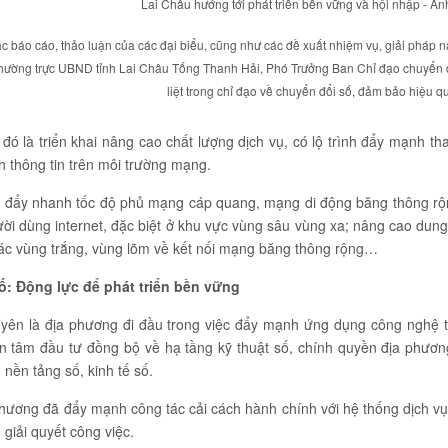
Lai Châu hướng tới phát triển bền vững và hội nhập - Ả
c báo cáo, thảo luận của các đại biểu, cũng như các đề xuất nhiệm vụ, giải pháp n
hường trực UBND tỉnh Lai Châu Tống Thanh Hải, Phó Trưởng Ban Chỉ đạo chuyển đổ
liệt trong chỉ đạo về chuyển đổi số, đảm bảo hiệu qu
đó là triển khai nâng cao chất lượng dịch vụ, có lộ trình đẩy mạnh t
h thông tin trên môi trường mạng.
đẩy nhanh tốc độ phủ mạng cáp quang, mạng di động băng thông rộng 
ười dùng internet, đặc biệt ở khu vực vùng sâu vùng xa; nâng cao dun
các vùng trắng, vùng lõm về kết nối mạng băng thông rộng…
ố: Động lực để phát triển bền vững
ên là địa phương đi đầu trong việc đẩy mạnh ứng dụng công nghệ th
 tâm đầu tư đồng bộ về hạ tầng kỹ thuật số, chính quyền địa phương
 nền tảng số, kinh tế số.
phương đã đẩy mạnh công tác cải cách hành chính với hệ thống dịch vụ
 giải quyết công việc.