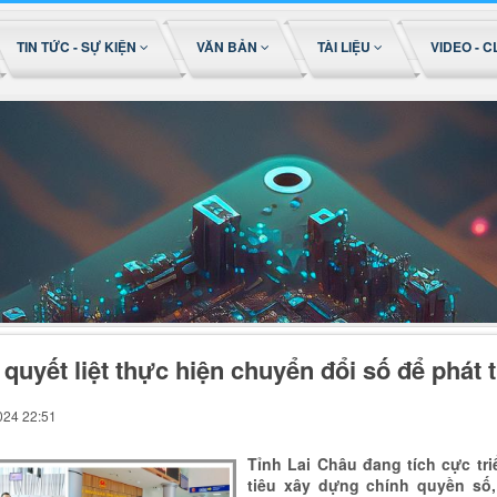
TIN TỨC - SỰ KIỆN
VĂN BẢN
TÀI LIỆU
VIDEO - C
 quyết liệt thực hiện chuyển đổi số để phát 
024 22:51
Tỉnh Lai Châu đang tích cực tr
tiêu xây dựng chính quyền số,