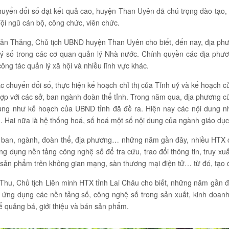
uyển đổi số đạt kết quả cao, huyện Than Uyên đã chú trọng đào tạo, 
đội ngũ cán bộ, công chức, viên chức.
n Thăng, Chủ tịch UBND huyện Than Uyên cho biết, đến nay, địa phươ
ký số trong các cơ quan quản lý Nhà nước. Chính quyền các địa phươ
công tác quản lý xã hội và nhiều lĩnh vực khác.
ác chuyển đổi số, thực hiện kế hoạch chỉ thị của Tỉnh uỷ và kế hoạch
hợp với các sở, ban ngành đoàn thể tỉnh. Trong năm qua, địa phương 
ung như kế hoạch của UBND tỉnh đã đề ra. Hiện nay các nội dung n
. Hai nữa là hệ thống hoá, số hoá một số nội dung của ngành giáo dục
 ban, ngành, đoàn thể, địa phương… những năm gần đây, nhiều HTX của
ứng dụng nền tảng công nghệ số để tra cứu, trao đổi thông tin, truy 
n sản phẩm trên không gian mạng, sàn thương mại điện tử… từ đó, tạo đ
Thu, Chủ tịch Liên minh HTX tỉnh Lai Châu cho biết, những năm gần đ
ứng dụng các nền tảng số, công nghệ số trong sản xuất, kinh doanh;
 quảng bá, giới thiệu và bán sản phẩm.