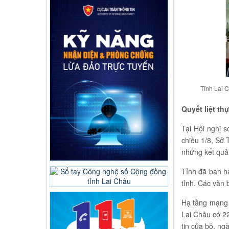
Tỉnh Lai C
Quyết liệt th
Tại Hội nghị 
chiều 1/8, Sở 
những kết quả 
Tỉnh đã ban hà
tỉnh. Các văn 
Hạ tầng mạng 
Lai Châu có 22
tin của bộ, ng