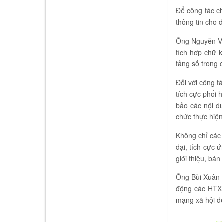
Để công tác ch
thông tin cho 
Ông Nguyễn Vă
tích hợp chữ 
tảng số trong 
Đối với công t
tích cực phối 
bảo các nội d
chức thực hiện
Không chỉ các
đại, tích cực 
giới thiệu, bá
Ông Bùi Xuân 
động các HTX 
mạng xã hội để