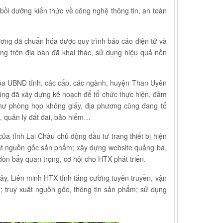
bồi dưỡng kiến thức về công nghệ thông tin, an toàn
ng đã chuẩn hóa được quy trình báo cáo điện tử và
ng trên địa bàn đã khai thác, sử dụng hiệu quả nền
 của UBND tỉnh, các cấp, các ngành, huyện Than Uyên
cũng đã xây dựng kế hoạch để tổ chức thực hiện, đảm
hư phòng họp không giấy, địa phương cũng đang tổ
, quản lý đất đai, bảo hiểm…
 tỉnh Lai Châu chủ động đầu tư trang thiết bị hiện
xuất nguồn gốc sản phẩm; xây dựng website quảng bá,
òn bẩy quan trọng, cơ hội cho HTX phát triển.
ây, Liên minh HTX tỉnh tăng cường tuyên truyền, vận
 truy xuất nguồn gốc, thông tin sản phẩm; sử dụng