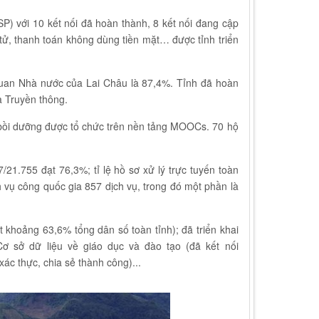
SP) với 10 kết nối đã hoàn thành, 8 kết nối đang cập
tử, thanh toán không dùng tiền mặt… được tỉnh triển
quan Nhà nước của Lai Châu là 87,4%. Tỉnh đã hoàn
à Truyền thông.
 bồi dưỡng được tổ chức trên nền tảng MOOCs. 70 hộ
/21.755 đạt 76,3%; tỉ lệ hồ sơ xử lý trực tuyến toàn
h vụ công quốc gia 857 dịch vụ, trong đó một phần là
 khoảng 63,6% tổng dân số toàn tỉnh); đã triển khai
Cơ sở dữ liệu về giáo dục và đào tạo (đã kết nối
ác thực, chia sẻ thành công)...