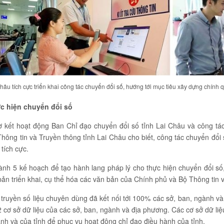
hâu tích cực triển khai công tác chuyển đổi số, hướng tới mục tiêu xây dựng chính 
ực hiện chuyển đổi số
sơ kết hoạt động Ban Chỉ đạo chuyển đổi số tỉnh Lai Châu và công t
Thông tin và Truyền thông tỉnh Lai Châu cho biết, công tác chuyển đổ
tích cực.
nh 5 kế hoạch để tạo hành lang pháp lý cho thực hiện chuyển đổi số, 
bản triển khai, cụ thể hóa các văn bản của Chính phủ và Bộ Thông tin
truyền số liệu chuyên dùng đã kết nối tới 100% các sở, ban, ngành v
 cơ sở dữ liệu của các sở, ban, ngành và địa phương. Các cơ sở dữ liệu
ành và của tỉnh để phục vụ hoạt động chỉ đạo điều hành của tỉnh.