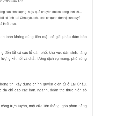
nh: VGP/Tuấn Anh
âng cao chất lượng, hiệu quả chuyển đổi số trong thời tới…
i số tỉnh Lai Châu yêu cầu các cơ quan đơn vị cần quyết
ả thiết thực.
hanh toán không dùng tiền mặt; có giải pháp đảm bảo
đến tất cả các tổ dân phố, khu vực dân sinh; tăng
g lượng kết nối và chất lượng dịch vụ mạng, phủ sóng
ông tin, xây dựng chính quyền điện tử ở Lai Châu.
 đã chỉ đạo các ban, ngành, đoàn thể thực hiện số
 công trực tuyến, một cửa liên thông, góp phần nâng