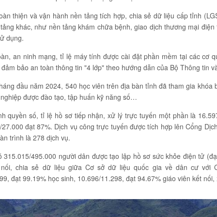
àn thiện và vận hành nền tảng tích hợp, chia sẻ dữ liệu cấp tỉnh (LG
 tảng khác, như nền tảng khám chữa bệnh, giao dịch thương mại điện 
sử dụng.
àn, an ninh mạng, tỉ lệ máy tính được cài đặt phần mềm tại các cơ 
đảm bảo an toàn thông tin "4 lớp" theo hướng dẫn của Bộ Thông tin v
tháng đầu năm 2024, 540 học viên trên địa bàn tỉnh đã tham gia khóa
 nghiệp được đào tạo, tập huấn kỹ năng số…
h quyền số, tỉ lệ hồ sơ tiếp nhận, xử lý trực tuyến một phần là 16.597
0/27.000 đạt 87%. Dịch vụ công trực tuyến được tích hợp lên Cổng Dịc
àn trình là 278 dịch vụ.
 315.015/495.000 người dân được tạo lập hồ sơ sức khỏe điện tử (đạt
 nối, chia sẻ dữ liệu giữa Cơ sở dữ liệu quốc gia về dân cư với 
9, đạt 99.19% học sinh, 10.696/11.298, đạt 94.67% giáo viên kết nối, x