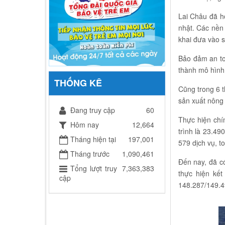
Lai Châu đã ho
nhật. Các nền
khai đưa vào 
Bảo đảm an to
thành mô hình 
THỐNG KÊ
Cũng trong 6 
sản xuất nông
Đang truy cập
60
Thực hiện chín
Hôm nay
12,664
trình là 23.49
Tháng hiện tại
197,001
579 dịch vụ, to
Tháng trước
1,090,461
Đến nay, đã có
Tổng lượt truy
7,363,383
thực hiện kết
cập
148.287/149.49