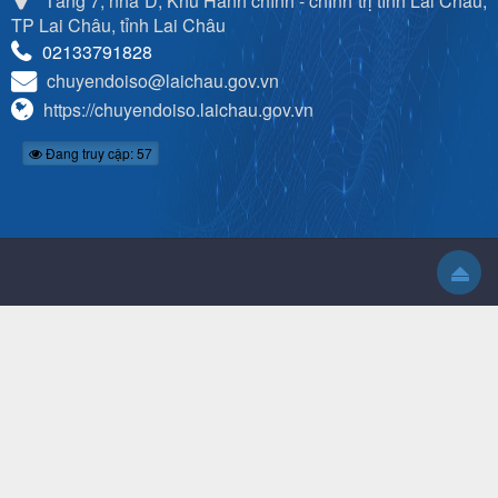
Tầng 7, nhà D, Khu Hành chính - chính trị tỉnh Lai Châu,
TP Lai Châu, tỉnh Lai Châu
02133791828
chuyendoiso@laichau.gov.vn
https://chuyendoiso.laichau.gov.vn
Đang truy cập: 57