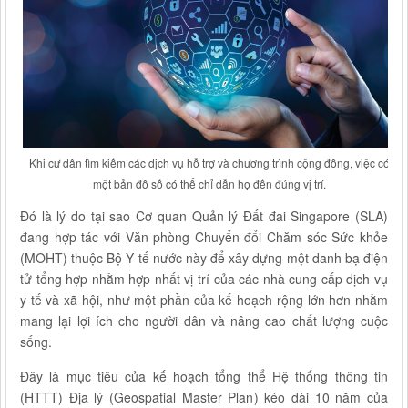
Khi cư dân tìm kiếm các dịch vụ hỗ trợ và chương trình cộng đồng, việc có
một bản đồ số có thể chỉ dẫn họ đến đúng vị trí.
Đó là lý do tại sao Cơ quan Quản lý Đất đai Singapore (SLA)
đang hợp tác với Văn phòng Chuyển đổi Chăm sóc Sức khỏe
(MOHT) thuộc Bộ Y tế nước này để xây dựng một danh bạ điện
tử tổng hợp nhằm hợp nhất vị trí của các nhà cung cấp dịch vụ
y tế và xã hội, như một phần của kế hoạch rộng lớn hơn nhằm
mang lại lợi ích cho người dân và nâng cao chất lượng cuộc
sống.
Đây là mục tiêu của kế hoạch tổng thể Hệ thống thông tin
(HTTT) Địa lý (Geospatial Master Plan) kéo dài 10 năm của