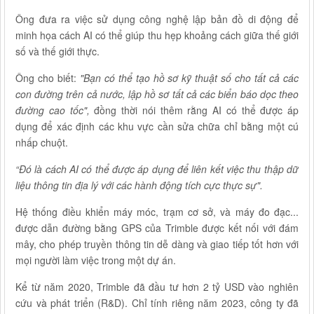
Ông đưa ra việc sử dụng công nghệ lập bản đồ di động để
minh họa cách AI có thể giúp thu hẹp khoảng cách giữa thế giới
số và thế giới thực.
Ông cho biết:
"Bạn có thể tạo hồ sơ kỹ thuật số cho tất cả các
con đường trên cả nước, lập hồ sơ tất cả các biển báo dọc theo
đường cao tốc",
đồng thời nói thêm rằng AI có thể được áp
dụng để xác định các khu vực cần sửa chữa chỉ bằng một cú
nhấp chuột.
“Đó là cách AI có thể được áp dụng để liên kết việc thu thập dữ
liệu thông tin địa lý với các hành động tích cực thực sự".
Hệ thống điều khiển máy móc, trạm cơ sở, và máy đo đạc...
được dẫn đường bằng GPS của Trimble được kết nối với đám
mây, cho phép truyền thông tin dễ dàng và giao tiếp tốt hơn với
mọi người làm việc trong một dự án.
Kể từ năm 2020, Trimble đã đầu tư hơn 2 tỷ USD vào nghiên
cứu và phát triển (R&D). Chỉ tính riêng năm 2023, công ty đã