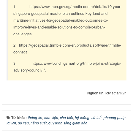
1. https://www.mpa.gov.sg/media-centre/details/10-year-
singapore-geospatial-master-plan-outlines-key-land-and-
maritime-initiatives-for-geospatial-enabled-outcomes-to-
improve-lives-and-enable-solutions-to-complex-urban-
challenges
2. https://geospatial.trimble.com/en/products/software/trimble-
connect
3. https://www.buildingsmart.org/trimble-joins-strategic-
advisory-council/./.
Nguồn tin:
ictvietnam.vn
Từ khóa:
thông tin
,
làm việc
,
cho biết
,
hệ thống
,
có thể
,
phương pháp
,
lợi ích
,
dữ liệu
,
năng suất
,
quy trình
,
tổng giám đốc