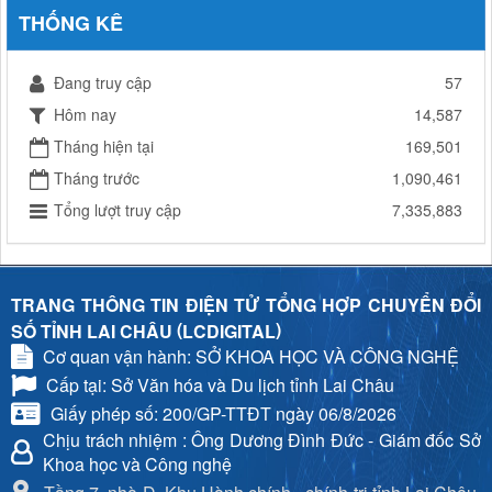
THỐNG KÊ
Đang truy cập
57
Hôm nay
14,587
Tháng hiện tại
169,501
Tháng trước
1,090,461
Tổng lượt truy cập
7,335,883
TRANG THÔNG TIN ĐIỆN TỬ TỔNG HỢP CHUYỂN ĐỔI
(
)
SỐ TỈNH LAI CHÂU
LCDIGITAL
Cơ quan vận hành: SỞ KHOA HỌC VÀ CÔNG NGHỆ
Cấp tại: Sở Văn hóa và Du lịch tỉnh Lai Châu
Giấy phép số: 200/GP-TTĐT ngày 06/8/2026
Chịu trách nhiệm
: Ông Dương Đình Đức - Giám đốc Sở
Khoa học và Công nghệ