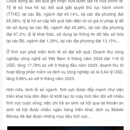
Chưa dừng lại, kết quả ghi nhận nữa được tạo ra nữa chính là:
Tỷ lệ số hóa hồ sơ, kết quả giải quyết thủ tục hành chính
(TTHC) tại các Bộ, ngành đạt 45,14%, tại các địa phương đạt
65,38%; tỷ lệ hồ sơ cấp kết quả bản điện tử có giá trị pháp lý để
tái sử dụng tại các Bộ, ngành đạt 45,48%, tại các địa phương
đạt 67,2%; tỷ lệ khai thác, sử dụng lại thông tin dữ liệu số hóa
tại các Bộ, ngành đạt 1,29%, tại các địa phương đạt 13,15%...
Ở lĩnh vực phát triển kinh tế số đạt kết quả: Doanh thu công
nghiệp công nghệ số Việt Nam 9 tháng năm 2024 đạt 118 tỷ
USD, tăng 17,78% so với 9 tháng đầu năm 2023; doanh thu từ
hoạt động phần mềm và dịch vụ công nghiệp số là 6,64 tỷ USD,
tăng 9,86% so với 9 tháng năm 2023.
Hơn nữa, kinh tế số ngành, lĩnh vực được đẩy mạnh như việc
triển khai hóa đơn điện tử khởi tạo từ máy tính tiền đối với nhiều
lĩnh vực cuộc sống; việc chi trả an sinh xã hội qua tài khoản an
sinh xã hội được nhiều ngân hàng triển khai; dịch vụ Mobile
Money đã đạt được những mục tiêu tích cực…