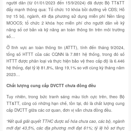
người dân (từ 01/01/2023 đến 15/9/2024) đã được Bộ TT&TT
đẩy mạnh thông qua: Tổ chức 10 khóa bồi dưỡng về CĐS; Hỗ
trợ 15 bộ, ngành, 49 địa phương sử dụng miễn phí Nền tảng
MOOCS; tổ chức 2 khóa học miễn phí cho người dân về kỹ
năng số cơ bản và kỹ năng an toàn thông tin trên môi trường
số…
Ở lĩnh vực an toàn thông tin (ATTT), tính đến tháng 9/2024,
tổng số HTTT của các CQNN là 7.881 hệ thống, trong đó số
HTTT được phân loại và thực hiện bảo vệ theo cấp độ là 6.446
hệ thống, đạt tỷ lệ 81,8%, tăng 19,1% so với cùng kỳ tháng năm
2023…
Chất lượng cung cấp DVCTT chưa đồng đều
Tuy nhiên, trong bức tranh sáng màu tích cực trên, theo Bộ
TT&TT, cũng có những hạn chế, tồn tại, đó là chất lượng cung
cấp DVCTT giữa các cơ quan, đơn vị vẫn chưa đồng đều.
“Kết quả giải quyết TTHC được số hóa chưa cao, các bộ, ngành
mới đạt 43,5%, các địa phương mới đạt
61%; tỷ lệ hồ sơ thực