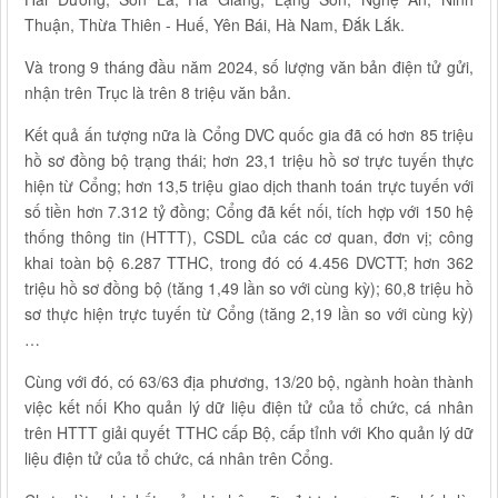
Thuận, Thừa Thiên - Huế, Yên Bái, Hà Nam, Đắk Lắk.
Và trong 9 tháng đầu năm 2024, số lượng văn bản điện tử gửi,
nhận trên Trục là trên 8 triệu văn bản.
Kết quả ấn tượng nữa là Cổng DVC quốc gia đã có hơn 85 triệu
hồ sơ đồng bộ trạng thái; hơn 23,1 triệu hồ sơ trực tuyến thực
hiện từ Cổng; hơn 13,5 triệu giao dịch thanh toán trực tuyến với
số tiền hơn 7.312 tỷ đồng; Cổng đã kết nối, tích hợp với 150 hệ
thống thông tin (HTTT), CSDL của các cơ quan, đơn vị; công
khai toàn bộ 6.287 TTHC, trong đó có 4.456 DVCTT; hơn 362
triệu hồ sơ đồng bộ (tăng 1,49 lần so với cùng kỳ); 60,8 triệu hồ
sơ thực hiện trực tuyến từ Cổng (tăng 2,19 lần so với cùng kỳ)
…
Cùng với đó, có 63/63 địa phương, 13/20 bộ, ngành hoàn thành
việc kết nối Kho quản lý dữ liệu điện tử của tổ chức, cá nhân
trên HTTT giải quyết TTHC cấp Bộ, cấp tỉnh với Kho quản lý dữ
liệu điện tử của tổ chức, cá nhân trên Cổng.