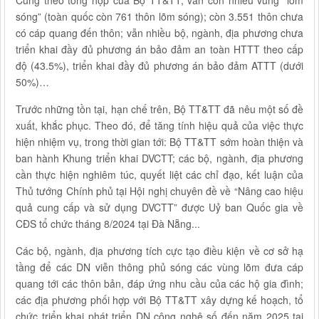
Cũng theo tổng hợp của Bộ TT&TT, vẫn còn nhiều vùng “lõm
sóng” (toàn quốc còn 761 thôn lõm sóng); còn 3.551 thôn chưa
có cáp quang đến thôn; vẫn nhiều bộ, ngành, địa phương chưa
triển khai đầy đủ phương án bảo đảm an toàn HTTT theo cấp
độ (43.5%), triển khai đầy đủ phương án bảo đảm ATTT (dưới
50%)…
Trước những tồn tại, hạn chế trên, Bộ TT&TT đã nêu một số đề
xuất, khắc phục. Theo đó, để tăng tính hiệu quả của việc thực
hiện nhiệm vụ, trong thời gian tới: Bộ TT&TT sớm hoàn thiện và
ban hành Khung triển khai DVCTT; các bộ, ngành, địa phương
cần thực hiện nghiêm túc, quyết liệt các chỉ đạo, kết luận của
Thủ tướng Chính phủ tại Hội nghị chuyên đề về “Nâng cao hiệu
quả cung cấp và sử dụng DVCTT” được Uỷ ban Quốc gia về
CĐS tổ chức tháng 8/2024 tại Đà Nẵng...
Các bộ, ngành, địa phương tích cực tạo điều kiện về cơ sở hạ
tầng để các DN viễn thông phủ sóng các vùng lõm đưa cáp
quang tới các thôn bản, đáp ứng nhu cầu của các hộ gia đình;
các địa phương phối hợp với Bộ TT&TT xây dựng kế hoạch, tổ
chức triển khai phát triển DN công nghệ số đến năm 2025 tại