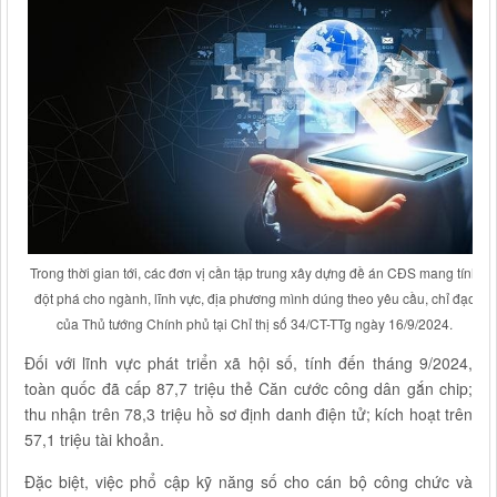
Trong thời gian tới, các đơn vị cần tập trung xây dựng đề án CĐS mang tính
đột phá cho ngành, lĩnh vực, địa phương mình dúng theo yêu cầu, chỉ đạo
của Thủ tướng Chính phủ tại Chỉ thị số 34/CT-TTg ngày 16/9/2024.
Đối với lĩnh vực phát triển xã hội số, tính đến tháng 9/2024,
toàn quốc đã cấp 87,7 triệu thẻ Căn cước công dân gắn chip;
thu nhận trên 78,3 triệu hồ sơ định danh điện tử; kích hoạt trên
57,1 triệu tài khoản.
Đặc biệt, việc phổ cập kỹ năng số cho cán bộ công chức và