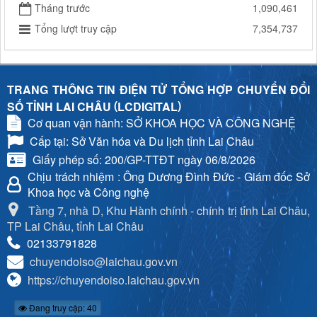
Tháng trước
1,090,461
Tổng lượt truy cập
7,354,737
TRANG THÔNG TIN ĐIỆN TỬ TỔNG HỢP CHUYỂN ĐỔI
(
)
SỐ TỈNH LAI CHÂU
LCDIGITAL
Cơ quan vận hành: SỞ KHOA HỌC VÀ CÔNG NGHỆ
Cấp tại: Sở Văn hóa và Du lịch tỉnh Lai Châu
Giấy phép số: 200/GP-TTĐT ngày 06/8/2026
Chịu trách nhiệm
: Ông Dương Đình Đức - Giám đốc Sở
Khoa học và Công nghệ
Tầng 7, nhà D, Khu Hành chính - chính trị tỉnh Lai Châu,
TP Lai Châu, tỉnh Lai Châu
02133791828
chuyendoiso@laichau.gov.vn
https://chuyendoiso.laichau.gov.vn
Đang truy cập: 40