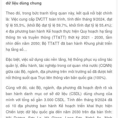
dữ liệu dùng chung
Theo đó, trong bức tranh tổng quan này, kết quả nổi bật chính
là: Việc cung cấp DVCTT toàn trình, tính đến tháng 9/2024, đạt
tỷ lệ 55,5%, (khối Bộ đạt tỷ lệ 59,7%, khối tỉnh đạt tỷ lệ 55,4%);
4 địa phương ban hành Kế hoạch thực hiện Quy hoạch hạ tầng
thông tin và truyền thông (TT&TT) thời kỳ 2021 - 2030, tầm
nhìn đến năm 2050; Bộ TT&TT đã ban hành Khung phát triển
hạ tầng số…
Đặc biệt, việc sử dụng các nền tảng, hệ thống phục vụ công tác
quản lý, điều hành, tác nghiệp trong cơ quan nhà nước (CQNN)
giữa các Bộ, ngành, địa phương trên môi trường số đã được kết
nối thông suốt qua Trục liên thông văn bản quốc gia (100%).
Cùng với đó, các Bộ, ngành, địa phương đã hoạch định rõ và
ban hành danh mục cơ sở dữ liệu (CSDL) dùng chung của
mình với tổng số gần 3.000 CSDL. Tính đến tháng 9/2024 đã
có 10 địa phương ban hành Kế hoạch triển khai thực hiện
Chiến lược dữ liệu quốc gia đến năm 2030 trên địa bàn tỉnh:
Hải Dương, Sơn La, Hà Giang, Lạng Sơn, Nghệ An, Ninh