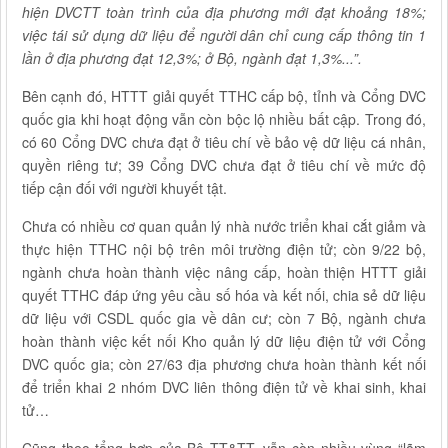
hiện DVCTT toàn trình của địa phương mới đạt khoảng 18%;
việc tái sử dụng dữ liệu để người dân chỉ cung cấp thông tin 1
lần ở địa phương đạt 12,3%; ở Bộ, ngành đạt 1,3%...”.
Bên cạnh đó, HTTT giải quyết TTHC cấp bộ, tỉnh và Cổng DVC
quốc gia khi hoạt động vẫn còn bộc lộ nhiều bất cập. Trong đó,
có 60 Cổng DVC chưa đạt ở tiêu chí về bảo vệ dữ liệu cá nhân,
quyền riêng tư; 39 Cổng DVC chưa đạt ở tiêu chí về mức độ
tiếp cận đối với người khuyết tật.
Chưa có nhiều cơ quan quản lý nhà nước triển khai cắt giảm và
thực hiện TTHC nội bộ trên môi trường điện tử; còn 9/22 bộ,
ngành chưa hoàn thành việc nâng cấp, hoàn thiện HTTT giải
quyết TTHC đáp ứng yêu cầu số hóa và kết nối, chia sẻ dữ liệu
dữ liệu với CSDL quốc gia về dân cư; còn 7 Bộ, ngành chưa
hoàn thành việc kết nối Kho quản lý dữ liệu điện tử với Cổng
DVC quốc gia; còn 27/63 địa phương chưa hoàn thành kết nối
để triển khai 2 nhóm DVC liên thông điện tử về khai sinh, khai
tử…