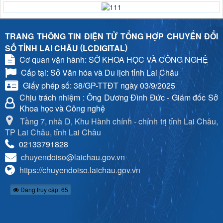
TRANG THÔNG TIN ĐIỆN TỬ TỔNG HỢP CHUYỂN ĐỔI
(
)
SỐ TỈNH LAI CHÂU
LCDIGITAL
Cơ quan vận hành: SỞ KHOA HỌC VÀ CÔNG NGHỆ
Cấp tại: Sở Văn hóa và Du lịch tỉnh Lai Châu
Giấy phép số: 38/GP-TTĐT ngày 03/9/2025
Chịu trách nhiệm
: Ông Dương Đình Đức - Giám đốc Sở
Khoa học và Công nghệ
Tầng 7, nhà D, Khu Hành chính - chính trị tỉnh Lai Châu,
TP Lai Châu, tỉnh Lai Châu
02133791828
chuyendoiso@laichau.gov.vn
https://chuyendoiso.laichau.gov.vn
Đang truy cập: 65