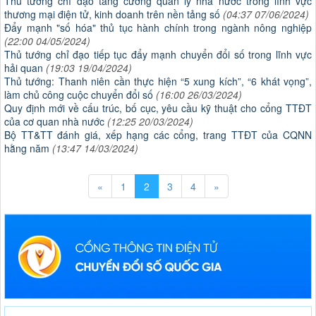
Thủ tướng chỉ đạo tăng cường quản lý nhà nước trong lĩnh vực
thương mại điện tử, kinh doanh trên nền tảng số
(04:37 07/06/2024)
Đẩy mạnh "số hóa" thủ tục hành chính trong ngành nông nghiệp
(22:00 04/05/2024)
Thủ tướng chỉ đạo tiếp tục đẩy mạnh chuyển đổi số trong lĩnh vực
hải quan
(19:03 19/04/2024)
Thủ tướng: Thanh niên cần thực hiện “5 xung kích”, “6 khát vọng”,
làm chủ công cuộc chuyển đổi số
(16:00 26/03/2024)
Quy định mới về cấu trúc, bố cục, yêu cầu kỹ thuật cho cổng TTĐT
của cơ quan nhà nước
(12:25 20/03/2024)
Bộ TT&TT đánh giá, xếp hạng các cổng, trang TTĐT của CQNN
hằng năm
(13:47 14/03/2024)
«
1
2
3
4
»