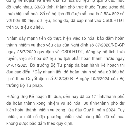
dựng Kế hoạch và triển khai số hóa dữ liệu hộ tịch ở các mức
độ khác nhau. 63/63 tỉnh, thành phố trực thuộc Trung ương đã
thực hiện số hoá. Số sổ hộ tịch đã được số hóa là 2.524.892 số
với hơn 60 triệu dữ liệu, trong đó, đã cập nhật vào CSDLHTĐT
trên 50 triệu dữ liệu.
Nhằm đẩy mạnh tiến độ thực hiện việc số hóa, bảo đảm hoàn
thành nhiệm vụ theo yêu cầu của Nghị định số 87/2020/NĐ-CP
ngày 28/7/2020 quy định về CSDLHTĐT, đăng ký hộ tích trực
tuyến, việc số hóa dữ liệu hộ tịch phải hoàn thành trước ngày
01/01/2025, Bộ trưởng Bộ Tư pháp đã ban hành Kế hoạch thi
đua cao điểm “Đẩy nhanh tiến độ hoàn thành số hóa dữ liệu hộ
tịch" theo Quyết định số 818/QĐ-BTP ngày 10/5/2024 của Bộ
trưởng Bộ Tư pháp.
Hưởng ứng Kế hoạch thi đua, đến nay đã có 17 tỉnh/thành phố
đã hoàn thành xong nhiệm vụ số hóa, 30 tỉnh/thành phố dự
kiến hoàn thành nhiệm vụ trong nửa đầu Quý III năm 2024. Tuy
nhiên, ở một số địa phương nhiều khả năng tiến độ số hóa
không được bảo đảm theo quy định.