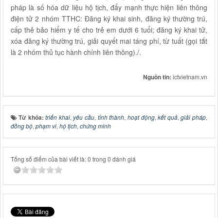
pháp là số hóa dữ liệu hộ tịch, đẩy mạnh thực hiện liên thông
điện tử 2 nhóm TTHC: Đăng ký khai sinh, đăng ký thường trú,
cấp thẻ bảo hiểm y tế cho trẻ em dưới 6 tuổi; đăng ký khai tử,
xóa đăng ký thường trú, giải quyết mai táng phí, từ tuất (gọi tắt
là 2 nhóm thủ tục hành chính liên thông)./.
Nguồn tin:
ictvietnam.vn
Từ khóa:
triển khai
,
yêu cầu
,
tỉnh thành
,
hoạt động
,
kết quả
,
giải pháp
,
đồng bộ
,
phạm vi
,
hộ tịch
,
chứng minh
Tổng số điểm của bài viết là: 0 trong 0 đánh giá