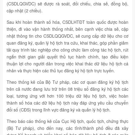
(CSDLQGVDC) sẽ được rà soát, đối chiếu, chia sẻ, đồng bộ,
cập nhật (2 chiều).
Sau khi hoàn thành số hóa, CSDLHTĐT toàn quốc được hoàn
thiện, đi vào vận hành thống nhất, bên cạnh việc chia sẻ, cập
nhật thông tin cho CSDLQQGVDC, sẽ cung cấp dữ liệu cho cơ
quan đăng ký, quản lý hộ tịch tra cứu, khai thác, góp phần giảm
tải quy trình tác nghiệp cho công chức làm công tác hộ tịch, rút
ngắn thời gian giải quyết thủ tục hành chính, tạo điều kiện
thuận lợi cho người dân trong việc khai thác dữ liệu hộ tịch cá
nhân và thực hiện các thủ tục đăng ký hộ tịch trực tuyến.
Theo thống kê của Bộ Tư pháp, các cơ quan đăng ký hộ tịch
trên cả nước đang lưu trữ trên 08 triệu sổ đăng ký hộ tịch các
loại, tương ứng với hơn 100 triệu dữ liệu hộ tịch, việc hoàn
thành số hóa các dữ liệu hộ tịch này đáp ứng yêu cầu chuyển
đổi số (CĐS) trong lĩnh vực đăng ký và quản lý hộ tịch.
Theo báo cáo thống kê của Cục Hộ tịch, quốc tịch, chứng thực
(Bộ Tư pháp), cho đến nay, các tỉnh/thành phố đều đã xây