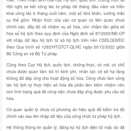
Hội nghị sơ kết công tác tư pháp 06 tháng đầu năm và triển
khai công tác 6 tháng cuối năm, một số khó khăn, vướng mắc
cụ thể gồm: Nhận thức của các cơ quan có liên quan chưa
chính xác, đầy đủ về nhiệm vụ số hóa, còn nhầm lẫn giữa số
hóa sổ hộ tịch theo quy định của Nghị định số 87/2020/NĐ-CP
với nhập dữ liệu hộ tịch từ số hộ tịch trên nền CSDLQGVDC
theo Quy trình số 1292/HTQTCT-QLHC ngày 20/12/2022 giữa
Bộ Công an và Bộ Tư pháp.
Cũng theo Cục Hộ tịch, quốc tịch, chứng thực, có nơi, có chỗ
chưa được quan tâm bố trí kinh phí, nhân lực cơ sở hạ tầng
không đủ đáp ứng cho hoạt động số hóa. Công chức làm công
tác hộ tịch tự thực hiện số hóa đa phần làm kiêm nhiệm nên
còn tình trạng quá tải công việc chưa đáp ứng được yêu cầu số
hóa.
Cơ quan quản lý chưa có phương án hiệu quả để kiểm tra độ
chính xác sau khi nhập dữ liệu của công chức tư pháp hộ tịch.
Hệ thống thông tin quản lý, đăng ký hộ tịch điện tử mặc dù đã