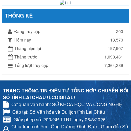
THỐNG KÊ
Đang truy cập
200
Hôm nay
13,570
Tháng hiện tại
197,907
Tháng trước
1,090,461
Tổng lượt truy cập
7,364,289
TRANG THÔNG TIN ĐIỆN TỬ TỔNG HỢP CHUYỂN ĐỔI
(
)
SỐ TỈNH LAI CHÂU
LCDIGITAL
Cơ quan vận hành: SỞ KHOA HỌC VÀ CÔNG NGHỆ
Cấp tại: Sở Văn hóa và Du lịch tỉnh Lai Châu
Giấy phép số: 200/GP-TTĐT ngày 06/8/2026
Chịu trách nhiệm
: Ông Dương Đình Đức - Giám đốc Sở