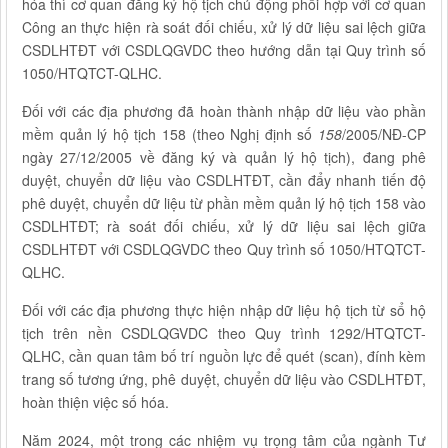
hóa thì cơ quan đăng ký hộ tịch chủ động phối hợp với cơ quan
Công an thực hiện rà soát đối chiếu, xử lý dữ liệu sai lệch giữa
CSDLHTĐT với CSDLQGVDC theo hướng dẫn tại Quy trình số
1050/HTQTCT-QLHC.
Đối với các địa phương đã hoàn thành nhập dữ liệu vào phần
mềm quản lý hộ tịch 158 (theo Nghị định số
158
/2005/NĐ-CP
ngày 27/12/2005 về đăng ký và quản lý hộ tịch), đang phê
duyệt, chuyển dữ liệu vào CSDLHTĐT, cần đẩy nhanh tiến độ
phê duyệt, chuyển dữ liệu từ phần mềm quản lý hộ tịch 158 vào
CSDLHTĐT; rà soát đối chiếu, xử lý dữ liệu sai lệch giữa
CSDLHTĐT với CSDLQGVDC theo Quy trình số 1050/HTQTCT-
QLHC.
Đối với các địa phương thực hiện nhập dữ liệu hộ tịch từ sổ hộ
tịch trên nền CSDLQGVDC theo Quy trình 1292/HTQTCT-
QLHC, cần quan tâm bố trí nguồn lực để quét (scan), đính kèm
trang số tương ứng, phê duyệt, chuyển dữ liệu vào CSDLHTĐT,
hoàn thiện việc số hóa.
Năm 2024, một trong các nhiệm vụ trọng tâm của ngành Tư