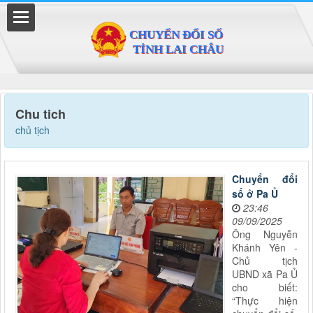
Đã kết nối EMC
Chu tich
chủ tịch
Chuyển đổi
số ở Pa Ủ
23:46
09/09/2025
Ông Nguyễn
Khánh Yên -
Chủ tịch
UBND xã Pa Ủ
cho biết:
“Thực hiện