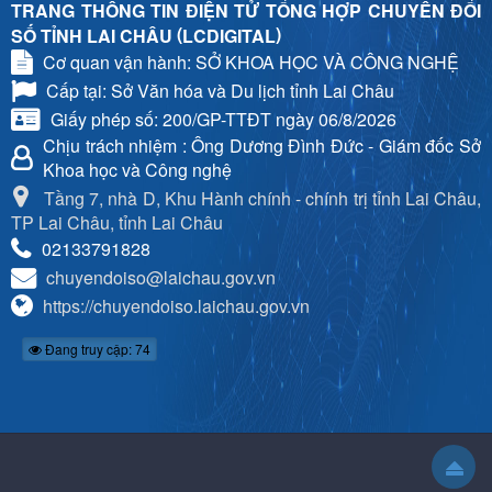
TRANG THÔNG TIN ĐIỆN TỬ TỔNG HỢP CHUYỂN ĐỔI
(
)
SỐ TỈNH LAI CHÂU
LCDIGITAL
Cơ quan vận hành: SỞ KHOA HỌC VÀ CÔNG NGHỆ
Cấp tại: Sở Văn hóa và Du lịch tỉnh Lai Châu
Giấy phép số: 200/GP-TTĐT ngày 06/8/2026
Chịu trách nhiệm
: Ông Dương Đình Đức - Giám đốc Sở
Khoa học và Công nghệ
Tầng 7, nhà D, Khu Hành chính - chính trị tỉnh Lai Châu,
TP Lai Châu, tỉnh Lai Châu
02133791828
chuyendoiso@laichau.gov.vn
https://chuyendoiso.laichau.gov.vn
Đang truy cập: 74