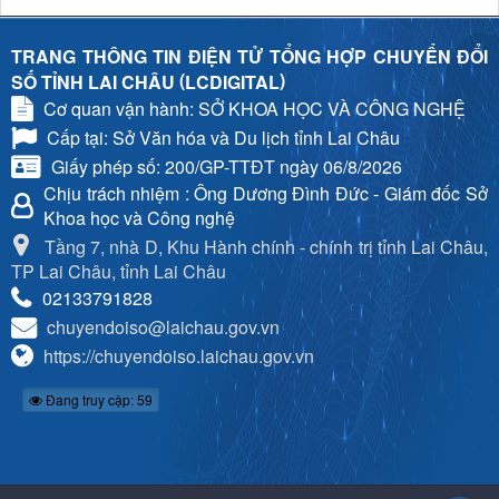
TRANG THÔNG TIN ĐIỆN TỬ TỔNG HỢP CHUYỂN ĐỔI
(
)
SỐ TỈNH LAI CHÂU
LCDIGITAL
Cơ quan vận hành: SỞ KHOA HỌC VÀ CÔNG NGHỆ
Cấp tại: Sở Văn hóa và Du lịch tỉnh Lai Châu
Giấy phép số: 200/GP-TTĐT ngày 06/8/2026
Chịu trách nhiệm
: Ông Dương Đình Đức - Giám đốc Sở
Khoa học và Công nghệ
Tầng 7, nhà D, Khu Hành chính - chính trị tỉnh Lai Châu,
TP Lai Châu, tỉnh Lai Châu
02133791828
chuyendoiso@laichau.gov.vn
https://chuyendoiso.laichau.gov.vn
Đang truy cập: 59