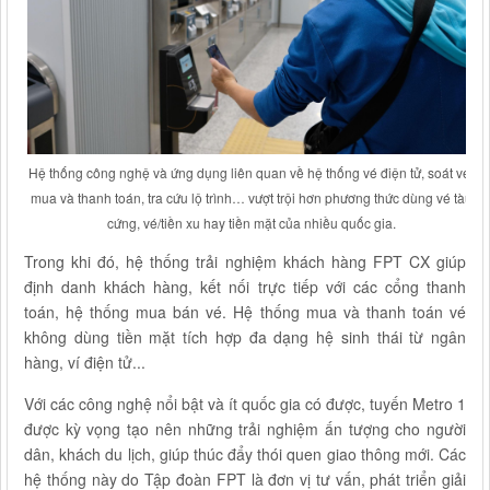
mua và thanh toán, tra cứu lộ trình… vượt trội hơn phương thức dùng vé tàu
cứng, vé/tiền xu hay tiền mặt của nhiều quốc gia‏.
Trong khi đó, hệ thống trải nghiệm khách hàng FPT CX giúp
định danh khách hàng, kết nối trực tiếp với các cổng thanh
toán, hệ thống mua bán vé. Hệ thống mua và thanh toán vé
không dùng tiền mặt tích hợp đa dạng hệ sinh thái ‏‏từ ngân
hàng, ví điện tử..‏‏.
Với các công nghệ nổi bật và ít quốc gia có được, tuyến Metro 1
được kỳ vọng tạo nên những trải nghiệm ấn tượng cho người
dân, khách du lịch, giúp thúc đẩy thói quen giao thông mới. ‏‏Các
hệ thống này do Tập đoàn FPT là đơn vị tư vấn, phát triển giải