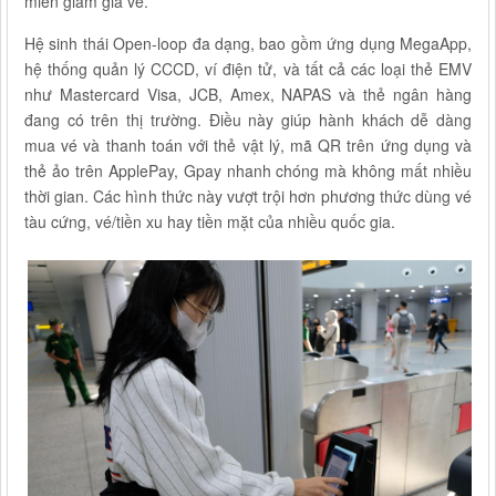
miễn giảm giá vé.
Hệ sinh thái Open-loop đa dạng, bao gồm ứng dụng MegaApp,
hệ thống quản lý CCCD, ví điện tử, và tất cả các loại thẻ EMV
như Mastercard Visa, JCB, Amex, NAPAS và thẻ ngân hàng
đang có trên thị trường. Điều này giúp hành khách dễ dàng
mua vé và thanh toán với‏‏ thẻ vật lý, mã QR trên ứng dụng và
thẻ ảo trên ApplePay, Gpay nhanh chóng mà không mất nhiều
thời gian. Các hình thức này vượt trội hơn phương thức dùng vé