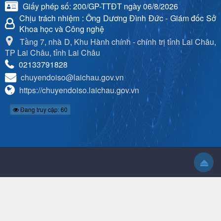
Giấy phép số: 200/GP-TTĐT ngày 06/8/2026
Chịu trách nhiệm
: Ông Dương Đình Đức - Giám đốc Sở
Khoa học và Công nghệ
Tầng 7, nhà D, Khu Hành chính - chính trị tỉnh Lai Châu,
TP Lai Châu, tỉnh Lai Châu
02133791828
chuyendoiso@laichau.gov.vn
https://chuyendoiso.laichau.gov.vn
Đang truy cập: 60