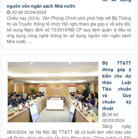
nguồn vốn ngân sách Nhà nước
20:08 25/04/2024
Chiều nay (23/4), Văn Phòng Chính phủ phối hợp với Bộ Thông
tin và Truyền thông tổ chức Hội nghị tham gia góp ý về sửa đổi,
bổ sung Nghị định số 73/2019/NĐ-CP quy định quản lý đầu tư
ứng dụng công nghệ thông tin sử dụng nguồn vốn ngân sách
Nhà nước. ...
Bộ TT&TT
đóng góp ý
kiến cho dự
thảo Luật
Tiêu chuẩn
và Quy
chuẩn kỹ
thuật
06:43
02/03/2024
Sáng ngày
28/2/2024, tại Hà Nội, Bộ TT&TT đã có buổi làm việc báo cáo
với Đoàn công tác của Ủy ban Khoa học, Công nghệ và Môi