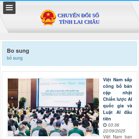
Đã kết nối EMC
Bo sung
bổ sung
Việt Nam sắp
công bố bản
cập nhật
Chiến lược AI
quốc gia và
Luật AI đầu
tiên
03:36
22/09/2025
Việt Nam ban