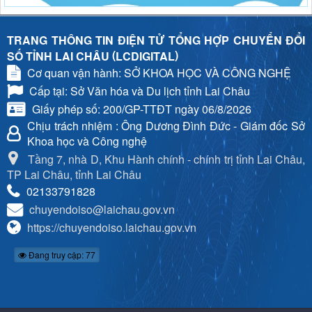
TRANG THÔNG TIN ĐIỆN TỬ TỔNG HỢP CHUYỂN ĐỔI
(
)
SỐ TỈNH LAI CHÂU
LCDIGITAL
Cơ quan vận hành: SỞ KHOA HỌC VÀ CÔNG NGHỆ
Cấp tại: Sở Văn hóa và Du lịch tỉnh Lai Châu
Giấy phép số: 200/GP-TTĐT ngày 06/8/2026
Chịu trách nhiệm
: Ông Dương Đình Đức - Giám đốc Sở
Khoa học và Công nghệ
Tầng 7, nhà D, Khu Hành chính - chính trị tỉnh Lai Châu,
TP Lai Châu, tỉnh Lai Châu
02133791828
chuyendoiso@laichau.gov.vn
https://chuyendoiso.laichau.gov.vn
Đang truy cập: 77