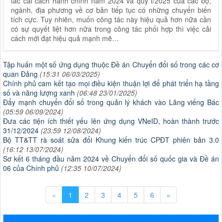
tác cải cách hành chính năm 2024 và quý I/2025 của các bộ,
ngành, địa phương về cơ bản tiếp tục có những chuyển biến
tích cực. Tuy nhiên, muốn công tác này hiệu quả hơn nữa cần
có sự quyết liệt hơn nữa trong công tác phối hợp thì việc cải
cách mới đạt hiệu quả mạnh mẽ…
Tập huấn một số ứng dụng thuộc Đề án Chuyển đổi số trong các cơ
quan Đảng
(15:31 06/03/2025)
Chính phủ cam kết tạo mọi điều kiện thuận lợi để phát triển hạ tầng
số và năng lượng xanh
(06:48 23/01/2025)
Đẩy mạnh chuyển đổi số trong quản lý khách vào Lăng viếng Bác
(05:59 06/09/2024)
Đưa các tiện ích thiết yếu lên ứng dụng VNeID, hoàn thành trước
31/12/2024
(23:59 12/08/2024)
Bộ TT&TT rà soát sửa đổi Khung kiến trúc CPĐT phiên bản 3.0
(16:12 13/07/2024)
Sơ kết 6 tháng đầu năm 2024 về Chuyển đổi số quốc gia và Đề án
06 của Chính phủ
(12:35 10/07/2024)
«
1
2
3
4
5
6
»