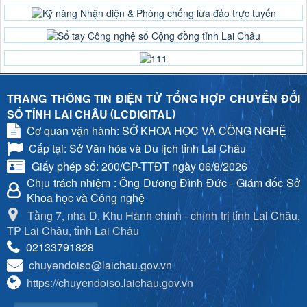
TRANG THÔNG TIN ĐIỆN TỬ TỔNG HỢP CHUYỂN ĐỔI
(
)
SỐ TỈNH LAI CHÂU
LCDIGITAL
Cơ quan vận hành: SỞ KHOA HỌC VÀ CÔNG NGHỆ
Cấp tại: Sở Văn hóa và Du lịch tỉnh Lai Châu
Giấy phép số: 200/GP-TTĐT ngày 06/8/2026
Chịu trách nhiệm
: Ông Dương Đình Đức - Giám đốc Sở
Khoa học và Công nghệ
Tầng 7, nhà D, Khu Hành chính - chính trị tỉnh Lai Châu,
TP Lai Châu, tỉnh Lai Châu
02133791828
chuyendoiso@laichau.gov.vn
https://chuyendoiso.laichau.gov.vn