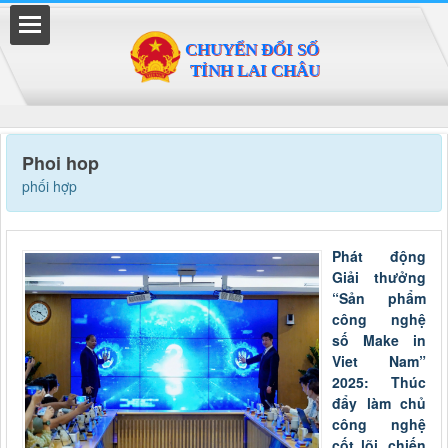
Đã kết nối EMC
Phoi hop
phối hợp
Phát động
Giải thưởng
“Sản phẩm
công nghệ
số Make in
Viet Nam”
2025: Thúc
đẩy làm chủ
công nghệ
cốt lõi, chiến