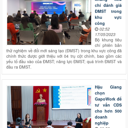
chí đánh giá
ĐMST trong
khu vực
công
02:52
17/05/2023
Bộ khung tiêu
chí phiên bản
thử nghiệm về đổi mới sáng tạo (ĐMST) trong khu vực công đã
chính thức được giới thiệu với 04 trụ cột chính, bao gồm các
yếu tố đầu vào của ĐMST; năng lực ĐMST; quá trình ĐMST và
đầu ra ĐMST.
Hậu Giang
chọn
GapoWork để
tư vấn CĐS
cho hơn 500
doanh
nghiệp