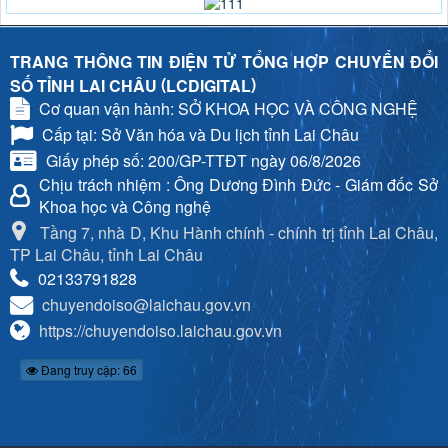
TRANG THÔNG TIN ĐIỆN TỬ TỔNG HỢP CHUYỂN ĐỔI
(
)
SỐ TỈNH LAI CHÂU
LCDIGITAL
Cơ quan vận hành: SỞ KHOA HỌC VÀ CÔNG NGHỆ
Cấp tại: Sở Văn hóa và Du lịch tỉnh Lai Châu
Giấy phép số: 200/GP-TTĐT ngày 06/8/2026
Chịu trách nhiệm
: Ông Dương Đình Đức - Giám đốc Sở
Khoa học và Công nghệ
Tầng 7, nhà D, Khu Hành chính - chính trị tỉnh Lai Châu,
TP Lai Châu, tỉnh Lai Châu
02133791828
chuyendoiso@laichau.gov.vn
https://chuyendoiso.laichau.gov.vn
Đang truy cập: 66