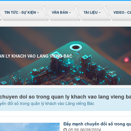
TIN TỨC - SỰ KIỆN
VĂN BẢN
TÀI LIỆU
VIDEO - C
N LY KHACH VAO LANG VIENG BAC
huyen doi so trong quan ly khach vao lang vieng b
ển đổi số trong quản lý khách vào Lăng viếng Bác
Đẩy mạnh chuyển đổi số trong qu
05:59 06/09/2024