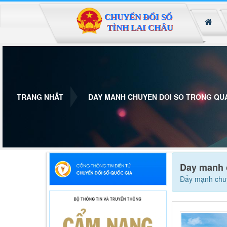
Đã kết nối EMC
TRANG NHẤT
DAY MANH CHUYEN DOI SO TRONG QUA
Day manh c
Đẩy mạnh chuy