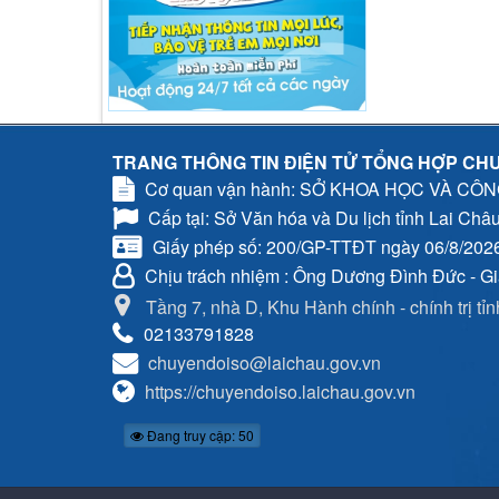
TRANG THÔNG TIN ĐIỆN TỬ TỔNG HỢP CHU
Cơ quan vận hành: SỞ KHOA HỌC VÀ CÔ
Cấp tại: Sở Văn hóa và Du lịch tỉnh Lai Châ
Giấy phép số: 200/GP-TTĐT ngày 06/8/202
Chịu trách nhiệm
: Ông Dương Đình Đức - G
Tầng 7, nhà D, Khu Hành chính - chính trị tỉ
02133791828
chuyendoiso@laichau.gov.vn
https://chuyendoiso.laichau.gov.vn
Đang truy cập: 50