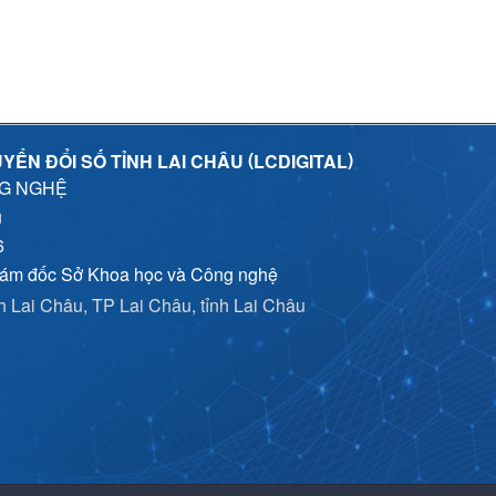
(
)
YỂN ĐỔI SỐ TỈNH LAI CHÂU
LCDIGITAL
NG NGHỆ
u
6
iám đốc Sở Khoa học và Công nghệ
nh Lai Châu, TP Lai Châu, tỉnh Lai Châu