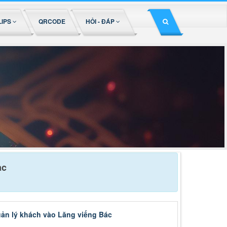
LIPS
QRCODE
HỎI - ĐÁP
ac
ản lý khách vào Lăng viếng Bác