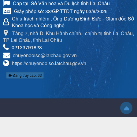
Cấp tại: Sở Văn hóa và Du lịch tỉnh Lai Châu
Giấy phép số: 38/GP-TTĐT ngày 03/9/2025
Chịu trách nhiệm
: Ông Dương Đình Đức - Giám đốc Sở
Khoa học và Công nghệ
Tầng 7, nhà D, Khu Hành chính - chính trị tỉnh Lai Châu,
TP Lai Châu, tỉnh Lai Châu
02133791828
chuyendoiso@laichau.gov.vn
https://chuyendoiso.laichau.gov.vn
Đang truy cập: 63