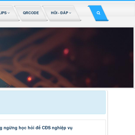
LIPS
QRCODE
HỎI - ĐÁP
g ngừng học hỏi để CĐS nghiệp vụ