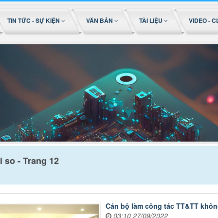
TIN TỨC - SỰ KIỆN
VĂN BẢN
TÀI LIỆU
VIDEO - C
 so - Trang 12
Cán bộ làm công tác TT&TT khôn
03:10 27/09/2022