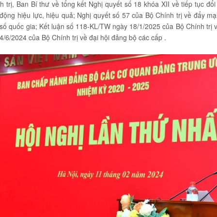
 trị, Ban Bí thư về tổng kết Nghị quyết số 18 khóa XII về tiếp tục đổ
 động hiệu lực, hiệu quả; Nghị quyết số 57 của Bộ Chính trị về đẩy m
số quốc gia; Kết luận số 118-KL/TW ngày 18/1/2025 của Bộ Chính trị v
6/2024 của Bộ Chính trị về đại hội đảng bộ các cấp .