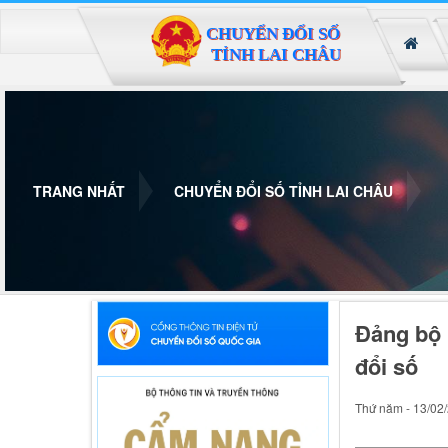
Đã kết nối EMC
TRANG NHẤT
CHUYỂN ĐỔI SỐ TỈNH LAI CHÂU
Đảng bộ 
đổi số
Thứ năm - 13/02