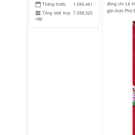
đồng chí Lê H
Tháng trước
1,090,461
giữ chức Phó B
Tổng lượt truy
7,338,323
cập