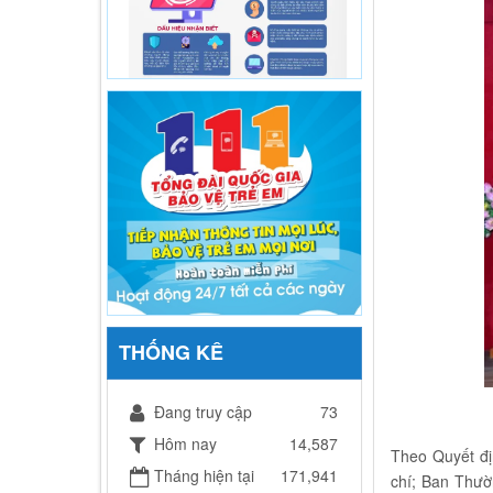
THỐNG KÊ
Đang truy cập
73
Hôm nay
14,587
Theo Quyết đị
Tháng hiện tại
171,941
chí; Ban Thườ