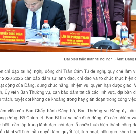
Đại biểu thảo luận tại hội nghị. (Ảnh: Đăng
iến chỉ đạo tại hội nghị, đồng chí Trần Cẩm Tú đề nghị, quy chế là
 2020-2025 cần bảo đảm sự lãnh đạo, chỉ đạo và tổ chức thực hiện
oạt động của Đảng, đúng chức năng, nhiệm vụ, quyền hạn được giao. V
, Ủy viên Ban Thường vụ, cần bảo đảm tất cả các lĩnh vực, địa bàn 
trách, tuyệt đối không để khoảng trống hay gián đoạn trong công việc
 làm việc của Ban Chấp hành Đảng bộ, Ban Thường vụ Đảng ủy năm
ng ương, Bộ Chính trị, Ban Bí thư và xác định đúng, đủ các nhiệm v
 biệt, cần tập trung lãnh đạo, chỉ đạo tổ chức thực hiện thành công đạ
iển khai với tinh thần quyết tâm, quyết liệt, linh hoạt, hiệu quả, khoa