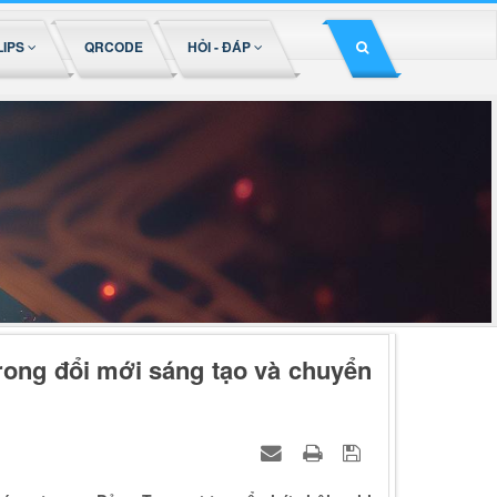
LIPS
QRCODE
HỎI - ĐÁP
rong đổi mới sáng tạo và chuyển