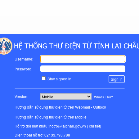
Username:
Password:
Stay signed in
Version:
What’s This?
Hướng dẫn sử dụng thư điện tử trên Webmail - Outlook
Hướng dẫn sử dụng thư điện tử trên Mobile
Hỗ trợ đổi mật khẩu: hotro@laichau.gov.vn (
chi tiết
)
Điện thoại hỗ trợ: 02133.798.788