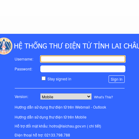
Username:
Password:
Stay signed in
Version:
What’s This?
Hướng dẫn sử dụng thư điện tử trên Webmail - Outlook
Hướng dẫn sử dụng thư điện tử trên Mobile
Hỗ trợ đổi mật khẩu: hotro@laichau.gov.vn (
chi tiết
)
Điện thoại hỗ trợ: 02133.798.788