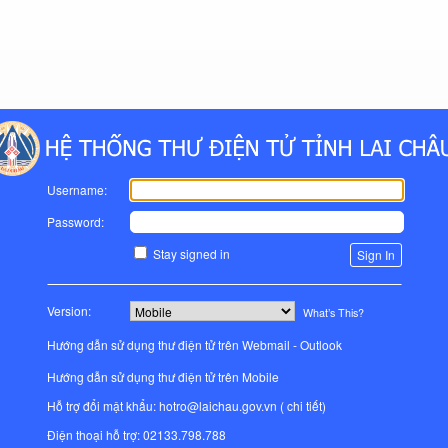
Username:
Password:
Stay signed in
Version:
What’s This?
Hướng dẫn sử dụng thư điện tử trên Webmail - Outlook
Hướng dẫn sử dụng thư điện tử trên Mobile
Hỗ trợ đổi mật khẩu: hotro@laichau.gov.vn (
chi tiết
)
Điện thoại hỗ trợ: 02133.798.788