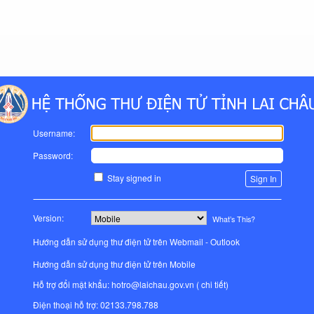
Username:
Password:
Stay signed in
Version:
What’s This?
Hướng dẫn sử dụng thư điện tử trên Webmail - Outlook
Hướng dẫn sử dụng thư điện tử trên Mobile
Hỗ trợ đổi mật khẩu: hotro@laichau.gov.vn (
chi tiết
)
Điện thoại hỗ trợ: 02133.798.788