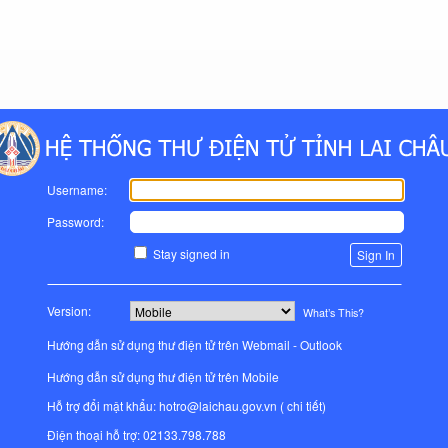
Username:
Password:
Stay signed in
Version:
What’s This?
Hướng dẫn sử dụng thư điện tử trên Webmail - Outlook
Hướng dẫn sử dụng thư điện tử trên Mobile
Hỗ trợ đổi mật khẩu: hotro@laichau.gov.vn (
chi tiết
)
Điện thoại hỗ trợ: 02133.798.788