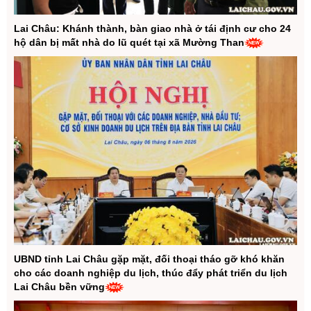
đất
Lai Châu: Khánh thành, bàn giao nhà ở tái định cư cho 24
Hội nghị gặp gỡ các doanh nghiệp, nhà
hộ dân bị mất nhà do lũ quét tại xã Mường Than
đầu tư thực hiện các dự án nông, lâm
nghiệp và đất đai, khoáng sản trên địa bàn
tỉnh
Phó Chủ tịch UBND tỉnh Nguyễn Sỹ Cảnh
kiểm tra tiến độ thực hiện Dự án Cầu bê
tông cốt thép tại Km19+200, đường Noong
Hẻo - Nậm Mạ
UBND tỉnh Lai Châu gặp mặt, đối thoại tháo gỡ khó khăn
cho các doanh nghiệp du lịch, thúc đẩy phát triển du lịch
Lai Châu bền vững