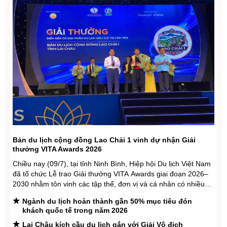
Lai Châu: 64 mô hình, sáng kiến và sản phẩm ứng
dụng công nghệ số được đăng ký, phê duyệt và cấp
phép thử nghiệm có kiểm soát
Hội đàm lần thứ hai về xây dựng cầu đường bộ đa
công năng
Kiến tạo không gian phát triển mới, mở rộng dư địa
tăng trưởng cho Việt Nam
Lai Châu: Giao ban báo chí quý II, triển khai nhiệm vụ
trọng tâm quý III năm 2026
Không gian phát triển Việt Nam trong kỷ nguyên mới
Bản du lịch cộng đồng Lao Chải 1 vinh dự nhận Giải
thưởng VITA Awards 2026
Chiều nay (09/7), tại tỉnh Ninh Bình, Hiệp hội Du lịch Việt Nam
đã tổ chức Lễ trao Giải thưởng VITA Awards giai đoạn 2026–
2030 nhằm tôn vinh các tập thể, đơn vị và cá nhân có nhiều
đóng góp nổi bật cho sự phát triển của ngành du lịch Việt
Ngành du lịch hoàn thành gần 50% mục tiêu đón
Nam.
khách quốc tế trong năm 2026
Lai Châu kích cầu du lịch gắn với Giải Vô địch