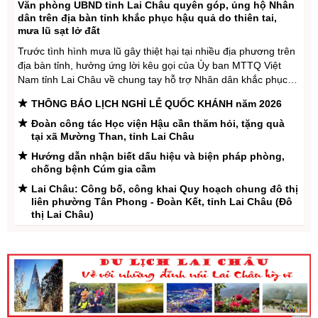
Văn phòng UBND tỉnh Lai Châu quyên góp, ủng hộ Nhân
dân trên địa bàn tỉnh khắc phục hậu quả do thiên tai,
Số:
1705/QĐ-UBND
mưa lũ sạt lở đất
Tên:
(Quyết định Về việc công bố thủ tục hành chính sửa đổi, bổ
Trước tình hình mưa lũ gây thiệt hại tại nhiều địa phương trên
sung và phê duyệt Quy trình nội bộ giải quyết thủ tục hành chính
địa bàn tỉnh, hưởng ứng lời kêu gọi của Ủy ban MTTQ Việt
trong lĩnh vực đấu thầu lựa chọn nhà đầu tư thuộc phạm vi chức
Nam tỉnh Lai Châu về chung tay hỗ trợ Nhân dân khắc phục
năng quản lý của Sở Tài chính)
hậu quả thiên tai, Văn phòng UBND tỉnh Lai Châu đã tổ chức
Ngày ban hành: (05/08/2026)
-
Ngày hiệu lực: (05/08/2026)
THÔNG BÁO LỊCH NGHỈ LỄ QUỐC KHÁNH năm 2026
cho cán bộ, ...
Đoàn công tác Học viện Hậu cần thăm hỏi, tặng quà
tại xã Mường Than, tỉnh Lai Châu
Số:
1700/QĐ-UBND
Tên:
(Quyết định Về việc công bố thủ tục hành chính mới ban
Hướng dẫn nhận biết dấu hiệu và biện pháp phòng,
hành và Phê duyệt quy trình nội bộ giải quyết lĩnh vực đăng ký
chống bệnh Cúm gia cầm
hoạt động của Ngân hàng Chính sách xã hội thuộc phạm vi chức
Lai Châu: Công bố, công khai Quy hoạch chung đô thị
năng quản lý của Sở Tài chính)
liên phường Tân Phong - Đoàn Kết, tỉnh Lai Châu (Đô
Ngày ban hành: (05/08/2026)
-
Ngày hiệu lực: (05/08/2026)
thị Lai Châu)
Hội nghị gặp gỡ, tiếp xúc, đối thoại với đoàn viên,
người lao động năm 2026
Số:
1699/QĐ-UBND
Tên:
(Quyết định Ban hành Từ điển dữ liệu dùng chung tỉnh Lai
Quyết định về việc công bố tình huống khẩn cấp về
Châu (Phiên bản 1.0))
thiên tai tại các vị trí: Km30+650, Km42+570/ĐT.131, địa
phận xã Sin Suối Hồ; Km19+600, Km20+340/ĐT.128, địa
Ngày ban hành: (05/08/2026)
-
Ngày hiệu lực: (05/08/2026)
phận xã Tủa Sín Chải; Km16+780, Km14+750/ĐT.133,