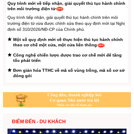
Quy trình mới về tiếp nhận, giải quyết thủ tục hành chính
Đảng ủy UBND tỉnh Lai Châu: Hội nghị Báo cáo viên
trên môi trường điện tử
tháng 7 năm 2026
Quy trình tiếp nhận, giải quyết thủ tục hành chính trên môi
trường điện tử vừa được chỉnh sửa theo quy định mới tại Nghị
định số 310/2026/NĐ-CP của Chính phủ.
Một số quy định mới về thực hiện thủ tục hành chính
theo cơ chế một cửa, một cửa liên thông
Công nghệ chiến lược được trao cơ chế mới để tăng
tốc phát triển
Đơn giản hóa TTHC về mã số vùng trồng, mã số cơ sở
đóng gói
Từ 01/9/2026, trẻ dưới 6 tuổi được làm thẻ căn cước
ngay trong quy trình khai sinh liên thông
Thực hiện cải cách tiền lương, tinh gọn bộ máy, tinh
giản biên chế; có chính sách ưu đãi về tiền lương,
phụ cấp, nhà ở với CBCC cấp xã
Công tác biên giới, lãnh thổ: Cần nâng cao năng lực
ĐIỂM ĐẾN - DU KHÁCH
dự báo, không để bất đồng phát triển thành xung đột