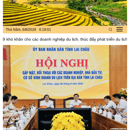
Thứ Năm, 6/8/2026
6
:
19
:
03
Toggl
navig
c doanh nghiệp du lịch, thúc đẩy phát triển du lịch Lai Châu bền vững