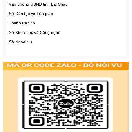
Văn phòng UBND tỉnh Lai Châu
Sở Dân tộc và Tôn giáo
Thanh tra tỉnh
Sở Khoa học và Công nghệ
Sở Ngoại vụ
Sở Giáo dục và Đào tạo
Sở Tài chính
Sở Nội vụ
Sở Tư pháp
Sở Văn hóa, Thể thao và Du lịch
Sở Xây dựng
Sở Y tế
Ban Quản lý Khu kinh tế tỉnh Lai Châu