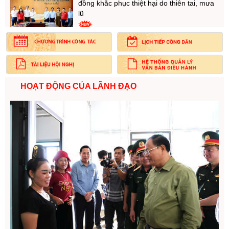
đồng khắc phục thiệt hại do thiên tai, mưa
lũ
Phiên họp toàn thể về ngoại giao khoa học
công nghệ góp phần kiến tạo năng lực
phát triển quốc gia
HOẠT ĐỘNG CỦA LÃNH ĐẠO
Bí thư Tỉnh ủy Lê Minh Ngân: Sáp nhập cơ
sở giáo dục để khắc phục tình trạng thiếu
giáo viên giảng dạy
Phiên họp toàn thể về đối ngoại Đảng và
đối ngoại nhân dân
Văn phòng UBND tỉnh Lai Châu quyên góp,
ủng hộ Nhân dân trên địa bàn tỉnh khắc
phục hậu quả do thiên tai, mưa lũ sạt lở