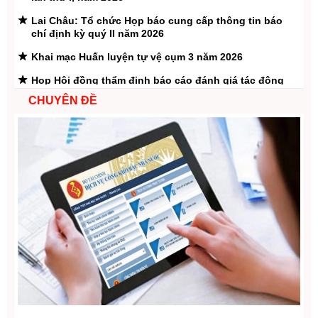
Lai Châu: Tổ chức Họp báo cung cấp thông tin báo
chí định kỳ quý II năm 2026
Khai mạc Huấn luyện tự vệ cụm 3 năm 2026
Họp Hội đồng thẩm định báo cáo đánh giá tác động
môi trường Dự án Thủy điện Là Pơ
CHUYÊN ĐỀ
Lai Châu quy tập 47 hài cốt liệt sĩ hy sinh trong trận
đánh năm 1951
Trưởng Ban Tổ chức Tỉnh ủy Lê Thị Hường thăm hỏi,
tặng quà nhân dịp 79 năm Ngày Thương binh - Liệt sĩ
tại xã Lê Lợi và xã Nậm Hàng
Đoàn công tác Tỉnh ủy thăm, tặng quà các gia đình
chính sách tại xã Bum Nưa và Bum Tở
Hội nghị Báo cáo viên cấp tỉnh tháng 7/2026
Xã Lê Lợi hoàn thành Diễn tập tác chiến trong khu
vực phòng thủ xã năm 2026
Khai thác “Vẻ đẹp đất và người Lai Châu” tại Trại sáng
tác Mỹ thuật