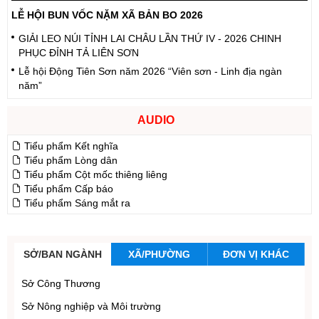
LỄ HỘI BUN VỐC NẶM XÃ BẢN BO 2026
GIẢI LEO NÚI TỈNH LAI CHÂU LẦN THỨ IV - 2026 CHINH
PHỤC ĐỈNH TẢ LIÊN SƠN
Lễ hội Động Tiên Sơn năm 2026 “Viên sơn - Linh địa ngàn
năm”
AUDIO
Tiểu phẩm Kết nghĩa
Tiểu phẩm Lòng dân
Tiểu phẩm Cột mốc thiêng liêng
Tiểu phẩm Cấp báo
Tiểu phẩm Sáng mắt ra
SỞ/BAN NGÀNH
XÃ/PHƯỜNG
ĐƠN VỊ KHÁC
Sở Công Thương
Sở Nông nghiệp và Môi trường