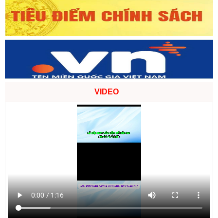
Tên:
(Kế hoạch Thực hiện Quyết định số 247/QĐ-TTg ngày
06/02/2025 của Thủ tướng Chính phủ và Kế hoạch số 184-
KH/TU ngày 27/6/2023 của Tỉnh ủy về thực hiện Chỉ thị số 21-
CT/TW ngày 04/5/2023 của Ban Bí thư Trung ương Đảng về tiếp
tục đổi mới, phát triển và nâng cao chất lượng giáo dục nghề
nghiệp đến năm 2030, tầm nhìn đến năm 2045)
Ngày ban hành: (04/08/2026)
VIDEO