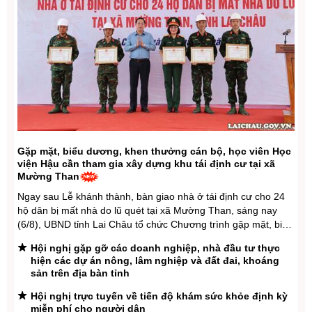
Gặp mặt, biểu dương, khen thưởng cán bộ, học viên Học
viện Hậu cần tham gia xây dựng khu tái định cư tại xã
Mường Than
Ngay sau Lễ khánh thành, bàn giao nhà ở tái định cư cho 24
hộ dân bị mất nhà do lũ quét tại xã Mường Than, sáng nay
(6/8), UBND tỉnh Lai Châu tổ chức Chương trình gặp mặt, biểu
dương, khen thưởng cán bộ, học viên Học viện Hậu cần có
Hội nghị gặp gỡ các doanh nghiệp, nhà đầu tư thực
thành tích xuất ...
hiện các dự án nông, lâm nghiệp và đất đai, khoáng
sản trên địa bàn tỉnh
Hội nghị trực tuyến về tiến độ khám sức khỏe định kỳ
miễn phí cho người dân