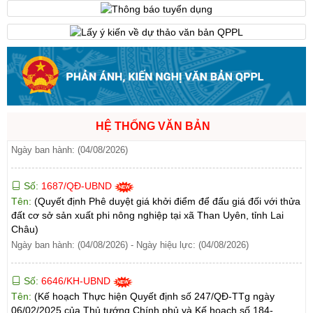
Tên:
(Công văn V/v triển khai thực hiện chế độ phụ cấp ưu đãi
theo nghề đối với nhà giáo, CBQL cơ sở giáo dục và nhân sự hỗ
trợ giáo dục công tác trong các cơ sở giáo dục công lập theo
Nghị định số 182/2026/NĐ-CP)
Ngày ban hành: (04/08/2026)
Số:
1687/QĐ-UBND
Tên:
(Quyết định Phê duyệt giá khởi điểm để đấu giá đối với thửa
HỆ THỐNG VĂN BẢN
đất cơ sở sản xuất phi nông nghiệp tại xã Than Uyên, tỉnh Lai
Châu)
Ngày ban hành: (04/08/2026)
-
Ngày hiệu lực: (04/08/2026)
Số:
6646/KH-UBND
Tên:
(Kế hoạch Thực hiện Quyết định số 247/QĐ-TTg ngày
06/02/2025 của Thủ tướng Chính phủ và Kế hoạch số 184-
KH/TU ngày 27/6/2023 của Tỉnh ủy về thực hiện Chỉ thị số 21-
CT/TW ngày 04/5/2023 của Ban Bí thư Trung ương Đảng về tiếp
tục đổi mới, phát triển và nâng cao chất lượng giáo dục nghề
nghiệp đến năm 2030, tầm nhìn đến năm 2045)
Ngày ban hành: (04/08/2026)