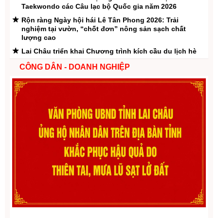
Taekwondo các Câu lạc bộ Quốc gia năm 2026
Rộn ràng Ngày hội hái Lê Tân Phong 2026: Trải
nghiệm tại vườn, “chốt đơn” nông sản sạch chất
lượng cao
Lai Châu triển khai Chương trình kích cầu du lịch hè
năm 2026
CÔNG DÂN - DOANH NGHIỆP
Mũi đột phá chiến lược thay đổi vị thế địa kinh tế Lai
Châu
Lai Châu - Đánh thức đam mê khám phá
Phìn Ngan Lao Chải – “ban công ngắm mây” giữa phố
núi Lai Châu
Lễ công bố Giải thưởng Du lịch Việt Nam năm 2025
“Điểm du lịch cộng đồng tốt nhất” đối với bản du lịch
cộng đồng Sin Suối Hồ
Số:
1701/QĐ-UBND
Pu Sam Cáp điểm đến du lịch hấp dẫn
Tên:
(Quyết định Về việc công bố thủ tục hành chính được sửa
Tân Phong mùa lê ngọt
đổi, bổ sung và phê duyệt Quy trình nội bộ giải quyết trong lĩnh
vực thành lập và hoạt động của hộ kinh doanh thuộc phạm vi
Tả Lèng mùa nước đổ
chức năng quản lý của Sở Tài chính)
Ngày ban hành: (05/08/2026)
-
Ngày hiệu lực: (05/08/2026)