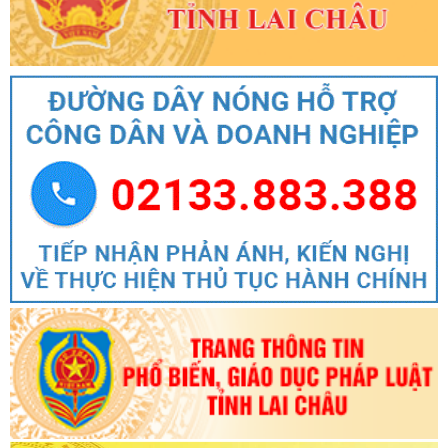
Số:
1679/QĐ-UBND
Tên:
(Quyết định Đấu giá đối với 02 thửa đất thương mại, dịch vụ
trên địa bàn tỉnh Lai Châu)
Ngày ban hành: (04/08/2026)
-
Ngày hiệu lực: (03/08/2026)
Số:
4046/UBND-VX
Tên:
(Công văn V/v triển khai thực hiện chế độ phụ cấp ưu đãi
theo nghề đối với nhà giáo, CBQL cơ sở giáo dục và nhân sự hỗ
trợ giáo dục công tác trong các cơ sở giáo dục công lập theo
Nghị định số 182/2026/NĐ-CP)
Ngày ban hành: (04/08/2026)
Số:
1687/QĐ-UBND
Tên:
(Quyết định Phê duyệt giá khởi điểm để đấu giá đối với thửa
đất cơ sở sản xuất phi nông nghiệp tại xã Than Uyên, tỉnh Lai
Châu)
Ngày ban hành: (04/08/2026)
-
Ngày hiệu lực: (04/08/2026)
Số:
6646/KH-UBND