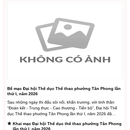
Đề xuất thanh toán chi phí khám, chữa bệnh bảo hiểm
y tế trong khám, chữa bệnh từ xa
Nâng cao nhận thức về vai trò chủ động, tích cực của
Việt Nam trong ASEAN
Diễn đàn Pháp luật ASEAN 2026: Thúc đẩy ứng dụng
AI trong xây dựng và thi hành pháp luật
Chuẩn hóa quy trình, nâng cao chất lượng chương
trình và giáo trình giáo dục đại học
Bế mạc Đại hội Thể dục Thể thao phường Tân Phong lần
thứ I, năm 2026
Sau những ngày thi đấu sôi nổi, khẩn trương, với tinh thần
“Đoàn kết - Trung thực - Cao thượng - Tiến bộ”, Đại hội Thể
dục Thể thao phường Tân Phong lần thứ I, năm 2026 đã
thành công tốt đẹp.
Khai mạc Đại hội Thể dục thể thao phường Tân Phong
lần thứ I, năm 2026