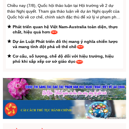
lớn, lũ quét, sạt lở đất và chủ động ứng phó với thiên
Chiều nay (7/8), Quốc hội thảo luận tại Hội trường về 2 dự
tai
thảo Nghị quyết. Tham gia thảo luận về dự án Nghị quyết của
Quốc hội về cơ chế, chính sách đặc thù để xử lý vi phạm pháp
Phó Chủ tịch UBND tỉnh Hà Trọng Hải làm việc với cơ
luật liên quan đến kinh tế nhà nước, kinh tế tư nhân và ứng
quan Hợp tác Quốc tế Nhật Bản (JICA)
Phát triển quan hệ Việt Nam-Australia toàn diện, thực
dụng khoa ...
chất, hiệu quả hơn
11 tập thể và 32 cá nhân được vinh danh tại Hội nghị
tổng kết và trao giải Cuộc thi trực tuyến tìm hiểu cải
Dự án Luật Phát triển đô thị mang ý nghĩa chiến lược
cách hành chính Nhà nước tỉnh Lai Châu năm 2026
và mang tính đột phá về thể chế
Cơ cấu, số lượng, chế độ đối với hiệu trưởng, hiệu
phó khi sắp xếp cơ sở giáo dục
LHQ cảnh báo El Nino có thể đạt đỉnh từ tháng 9-12,
tác động kéo dài sang năm 2027
Kế hoạch hành động phòng, chống bão, lũ, thiên tai
cực đoan và biến đổi khí hậu
Thúc đẩy hợp tác quốc phòng Việt Nam - Malaysia
Đề xuất chính sách ưu tiên, ưu đãi trong đấu thầu,
mua sắm hàng hoá xuất xứ trong nước
SẮP XẾP TRƯỜNG HỌC: Khẩn trương trình quy định