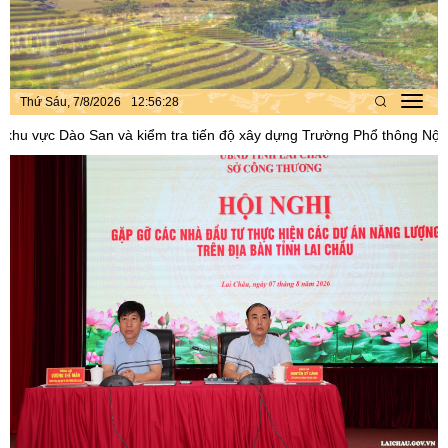
Thứ Sáu, 7/8/2026
12
:
56
:
31
Toggl
navig
n và kiểm tra tiến độ xây dựng Trường Phổ thông Nội trú liên cấp tại 