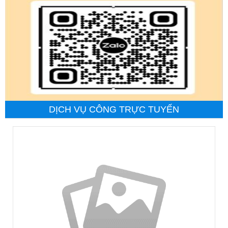
Sở Tư pháp
Sở Văn hóa, Thể thao và Du lịch
Sở Xây dựng
Sở Y tế
Ban Quản lý Khu kinh tế tỉnh Lai Châu
DỊCH VỤ CÔNG TRỰC TUYẾN