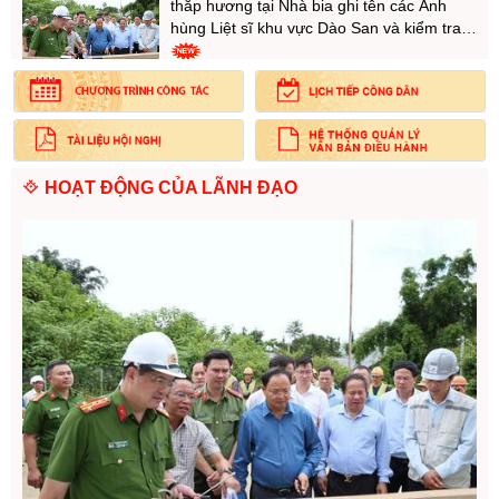
thắp hương tại Nhà bia ghi tên các Anh
hùng Liệt sĩ khu vực Dào San và kiểm tra
tiến độ xây dựng Trường Phổ thông Nội trú
liên cấp tại xã Dào San
Hội nghị gặp gỡ các nhà đầu tư thực hiện
các dự án năng lượng trên địa bàn tỉnh Lai
Châu
HOẠT ĐỘNG CỦA LÃNH ĐẠO
Hội nghị Báo cáo viên cấp tỉnh tháng
8/2026
Hội nghị trực tuyến của Ban Chỉ đạo tỉnh về
khám sức khỏe định kỳ hoặc khám sàng
lọc miễn phí cho người dân
Gặp mặt, biểu dương, khen thưởng cán
bộ, học viên Học viện Hậu cần tham gia
xây dựng khu tái định cư tại xã Mường