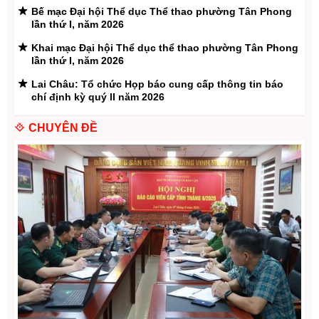
xã, phường trong tỉnh dưới sự chủ trì của đồng chí Bùi Tiến
Bế mạc Đại hội Thể dục Thể thao phường Tân Phong
Thanh - ...
lần thứ I, năm 2026
Khai mạc Đại hội Thể dục thể thao phường Tân Phong
lần thứ I, năm 2026
Lai Châu: Tổ chức Họp báo cung cấp thông tin báo
chí định kỳ quý II năm 2026
Khai mạc Huấn luyện tự vệ cụm 3 năm 2026
CHUYÊN ĐỀ
Họp Hội đồng thẩm định báo cáo đánh giá tác động
môi trường Dự án Thủy điện Là Pơ
Lai Châu quy tập 47 hài cốt liệt sĩ hy sinh trong trận
đánh năm 1951
Trưởng Ban Tổ chức Tỉnh ủy Lê Thị Hường thăm hỏi,
tặng quà nhân dịp 79 năm Ngày Thương binh - Liệt sĩ
tại xã Lê Lợi và xã Nậm Hàng
Đoàn công tác Tỉnh ủy thăm, tặng quà các gia đình
chính sách tại xã Bum Nưa và Bum Tở
Hội nghị Báo cáo viên cấp tỉnh tháng 7/2026