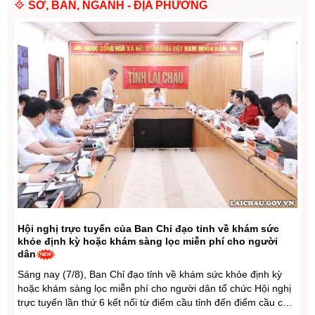
số lượng cấp phó, hướng dẫn cơ cấu lại vị trí việc làm
SỞ, BAN, NGÀNH - ĐỊA PHƯƠNG
Đề xuất trợ cấp cho giáo viên mầm non đã nghỉ công
tác chưa được hưởng chế độ
Dự kiến sửa một số quy định chuẩn nghề nghiệp, bổ
nhiệm chức danh và xếp lương nhà giáo
Xuất nhập khẩu 7 tháng vượt 659 tỷ USD, Hải quan
tăng tốc cải cách
Hội nghị trực tuyến của Ban Chỉ đạo tỉnh về khám sức
khỏe định kỳ hoặc khám sàng lọc miễn phí cho người
dân
Sáng nay (7/8), Ban Chỉ đạo tỉnh về khám sức khỏe định kỳ
hoặc khám sàng lọc miễn phí cho người dân tổ chức Hội nghị
trực tuyến lần thứ 6 kết nối từ điểm cầu tỉnh đến điểm cầu các