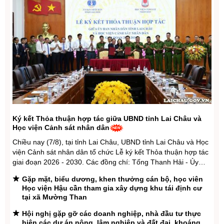
Ký kết Thỏa thuận hợp tác giữa UBND tỉnh Lai Châu và
Học viện Cảnh sát nhân dân
Chiều nay (7/8), tại tỉnh Lai Châu, UBND tỉnh Lai Châu và Học
viện Cảnh sát nhân dân tổ chức Lễ ký kết Thỏa thuận hợp tác
giai đoạn 2026 - 2030. Các đồng chí: Tống Thanh Hải - Ủy
viên Ban Thường vụ Tỉnh ủy, Phó Chủ tịch Thường trực UBND
Gặp mặt, biểu dương, khen thưởng cán bộ, học viên
tỉnh Lai ...
Học viện Hậu cần tham gia xây dựng khu tái định cư
tại xã Mường Than
Hội nghị gặp gỡ các doanh nghiệp, nhà đầu tư thực
hiện các dự án nông, lâm nghiệp và đất đai, khoáng