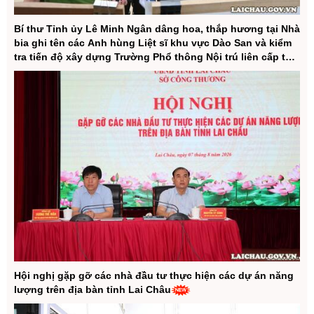
Than
Bí thư Tỉnh ủy Lê Minh Ngân dâng hoa, thắp hương tại Nhà
bia ghi tên các Anh hùng Liệt sĩ khu vực Dào San và kiểm
tra tiến độ xây dựng Trường Phổ thông Nội trú liên cấp tại
UBND tỉnh Lai Châu gặp mặt, đối thoại
xã Dào San
tháo gỡ khó khăn cho các doanh nghiệp du
lịch, thúc đẩy phát triển du lịch Lai Châu
bền vững
Lai Châu: Khánh thành, bàn giao nhà ở tái
định cư cho 24 hộ dân bị mất nhà do lũ
quét tại xã Mường Than
Hội nghị gặp gỡ các nhà đầu tư thực hiện các dự án năng
lượng trên địa bàn tỉnh Lai Châu