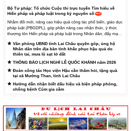
15/3/2024 của Chính phủ về quản lý, phát triển cụm công nghiệp)
Bộ Tư pháp: Tổ chức Cuộc thi trực tuyến Tìm hiểu về
Ngày ban hành: (06/08/2026)
Hiến pháp và pháp luật trong kỷ nguyên số
Nhằm đổi mới, nâng cao hiệu quả công tác phổ biến, giáo dục
Số:
1701/QĐ-UBND
pháp luật (PBGDPL), góp phần nâng cao nhận thức, ý thức
Tên:
(Quyết định Về việc công bố thủ tục hành chính được sửa
thượng tôn Hiến pháp và pháp luật trong Nhân dân, đẩy mạnh
đổi, bổ sung và phê duyệt Quy trình nội bộ giải quyết trong lĩnh
ứng dụng công nghệ số trong tiếp cận pháp luật, Bộ Tư pháp
vực thành lập và hoạt động của hộ kinh doanh thuộc phạm vi
Văn phòng UBND tỉnh Lai Châu quyên góp, ủng hộ
ban hành Kế ...
chức năng quản lý của Sở Tài chính)
Nhân dân trên địa bàn tỉnh khắc phục hậu quả do
thiên tai, mưa lũ sạt lở đất
Ngày ban hành: (05/08/2026)
-
Ngày hiệu lực: (05/08/2026)
THÔNG BÁO LỊCH NGHỈ LỄ QUỐC KHÁNH năm 2026
Số:
1705/QĐ-UBND
Đoàn công tác Học viện Hậu cần thăm hỏi, tặng quà
tại xã Mường Than, tỉnh Lai Châu
Tên:
(Quyết định Về việc công bố thủ tục hành chính sửa đổi, bổ
sung và phê duyệt Quy trình nội bộ giải quyết thủ tục hành chính
Hướng dẫn nhận biết dấu hiệu và biện pháp phòng,
trong lĩnh vực đấu thầu lựa chọn nhà đầu tư thuộc phạm vi chức
chống bệnh Cúm gia cầm
năng quản lý của Sở Tài chính)
Lai Châu: Công bố, công khai Quy hoạch chung đô thị
Ngày ban hành: (05/08/2026)
-
Ngày hiệu lực: (05/08/2026)
liên phường Tân Phong - Đoàn Kết, tỉnh Lai Châu (Đô
thị Lai Châu)
Số:
1700/QĐ-UBND
Hội nghị gặp gỡ, tiếp xúc, đối thoại với đoàn viên,
người lao động năm 2026
Tên:
(Quyết định Về việc công bố thủ tục hành chính mới ban
hành và Phê duyệt quy trình nội bộ giải quyết lĩnh vực đăng ký
Quyết định về việc công bố tình huống khẩn cấp về