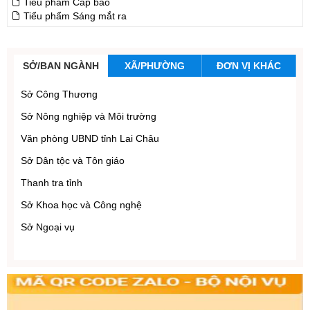
Tiểu phẩm Cấp báo
Tiểu phẩm Sáng mắt ra
SỞ/BAN NGÀNH
XÃ/PHƯỜNG
ĐƠN VỊ KHÁC
Sở Công Thương
Sở Nông nghiệp và Môi trường
Văn phòng UBND tỉnh Lai Châu
Sở Dân tộc và Tôn giáo
Thanh tra tỉnh
Sở Khoa học và Công nghệ
Sở Ngoại vụ
Sở Giáo dục và Đào tạo
Sở Tài chính
Sở Nội vụ