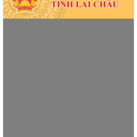
Số:
1682/QĐ-UBND
Tên:
(Quyết định Về việc uỷ quyền cho Giám đốc Sở Khoa học và
Công nghệ giải quyết thủ tục hành chính lĩnh vực Sở hữu trí tuệ
thuộc thẩm quyền giải quyết của Chủ tịch Uỷ ban nhân dân tỉnh
Lai Châu)
Ngày ban hành: (04/08/2026)
-
Ngày hiệu lực: (04/08/2026)
Số:
1679/QĐ-UBND
Tên:
(Quyết định Đấu giá đối với 02 thửa đất thương mại, dịch vụ
trên địa bàn tỉnh Lai Châu)
Ngày ban hành: (04/08/2026)
-
Ngày hiệu lực: (03/08/2026)
Số:
4046/UBND-VX
Tên:
(Công văn V/v triển khai thực hiện chế độ phụ cấp ưu đãi
theo nghề đối với nhà giáo, CBQL cơ sở giáo dục và nhân sự hỗ
trợ giáo dục công tác trong các cơ sở giáo dục công lập theo
Nghị định số 182/2026/NĐ-CP)
Ngày ban hành: (04/08/2026)