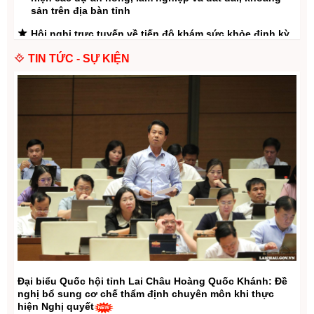
sản trên địa bàn tỉnh
Hội nghị trực tuyến về tiến độ khám sức khỏe định kỳ
miễn phí cho người dân
TIN TỨC - SỰ KIỆN
Lễ ký kết thỏa thuận hợp tác giữa UBND tỉnh Lai Châu
và Trường Đại học Y Dược - Đại học Thái Nguyên,
Trường Đại học Tài nguyên và Môi trường Hà Nội giai
đoạn 2026 - 2030
Phó Chủ tịch Thường trực UBND tỉnh Tống Thanh Hải
kiểm tra các dự án Trường Phổ thông Nội trú liên cấp
Tiểu học và Trung học cơ sở tại xã Pa Tần, Hua Bum
Tuyến cao tốc Bảo Hà (Lào Cai) - Lai Châu (CT.13)
được điều chỉnh tiến trình đầu tư trước năm 2030
Phó Chủ tịch UBND tỉnh Hà Trọng Hải tiếp tục kiểm tra,
đánh giá thực địa các khu vực chịu ảnh hưởng nặng
nề bởi thiên tai tại xã Mường Than
Lai Châu tăng cường thực hiện công tác phòng,
chống, ứng phó và khắc phục hậu quả thiên tai trên
Đại biểu Quốc hội tỉnh Lai Châu Hoàng Quốc Khánh: Đề
địa bàn tỉnh
nghị bổ sung cơ chế thẩm định chuyên môn khi thực
hiện Nghị quyết
Lai Châu tập trung ứng phó, khắc phục hậu quả mưa