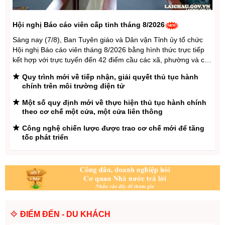
Xã Lê Lợi hoàn thành Diễn tập tác chiến trong khu
vực phòng thủ xã năm 2026
Hội nghị Báo cáo viên cấp tỉnh tháng 8/2026
Khai thác “Vẻ đẹp đất và người Lai Châu” tại Trại sáng
tác Mỹ thuật
Sáng nay (7/8), Ban Tuyên giáo và Dân vận Tỉnh ủy tổ chức
Hội nghị Báo cáo viên tháng 8/2026 bằng hình thức trực tiếp
kết hợp với trực tuyến đến 42 điểm cầu các xã, phường và các
đơn vị trực thuộc Tỉnh ủy. Đồng chí Đào Thị Thanh Nhàn - Phó
Quy trình mới về tiếp nhận, giải quyết thủ tục hành
Trưởng ...
chính trên môi trường điện tử
Một số quy định mới về thực hiện thủ tục hành chính
theo cơ chế một cửa, một cửa liên thông
Công nghệ chiến lược được trao cơ chế mới để tăng
tốc phát triển
Đơn giản hóa TTHC về mã số vùng trồng, mã số cơ sở
đóng gói
Từ 01/9/2026, trẻ dưới 6 tuổi được làm thẻ căn cước
ngay trong quy trình khai sinh liên thông
Thực hiện cải cách tiền lương, tinh gọn bộ máy, tinh
giản biên chế; có chính sách ưu đãi về tiền lương,
ĐIỂM ĐẾN - DU KHÁCH
phụ cấp, nhà ở với CBCC cấp xã