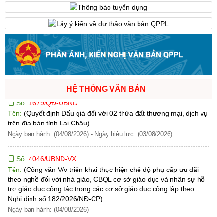
Lai Châu)
Ngày ban hành: (04/08/2026)
-
Ngày hiệu lực: (04/08/2026)
Số:
1679/QĐ-UBND
Tên:
(Quyết định Đấu giá đối với 02 thửa đất thương mại, dịch vụ
trên địa bàn tỉnh Lai Châu)
Ngày ban hành: (04/08/2026)
-
Ngày hiệu lực: (03/08/2026)
HỆ THỐNG VĂN BẢN
Số:
4046/UBND-VX
Tên:
(Công văn V/v triển khai thực hiện chế độ phụ cấp ưu đãi
theo nghề đối với nhà giáo, CBQL cơ sở giáo dục và nhân sự hỗ
trợ giáo dục công tác trong các cơ sở giáo dục công lập theo
Nghị định số 182/2026/NĐ-CP)
Ngày ban hành: (04/08/2026)
Số:
1721/QĐ-UBND
Tên:
(Quyết định Phê duyệt phương án đấu giá quyền sử dụng
đất đối với 04 thửa đất thương mại, dịch vụ năm 2026 trên địa
bàn tỉnh Lai Châu)
Ngày ban hành: (07/08/2026)
-
Ngày hiệu lực: (07/08/2026)