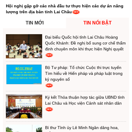
Lai Châu: Khánh thành, bàn giao nhà ở tái định cư cho 24
hộ dân bị mất nhà do lũ quét tại xã Mường Than
TIN MỚI
TIN NỔI BẬT
Đại biểu Quốc hội tỉnh Lai Châu Hoàng
Quốc Khánh: Đề nghị bổ sung cơ chế thẩm
định chuyên môn khi thực hiện Nghị quyết
Bộ Tư pháp: Tổ chức Cuộc thi trực tuyến
Tìm hiểu về Hiến pháp và pháp luật trong
kỷ nguyên số
Ký kết Thỏa thuận hợp tác giữa UBND tỉnh
Lai Châu và Học viện Cảnh sát nhân dân
Bí thư Tỉnh ủy Lê Minh Ngân dâng hoa,