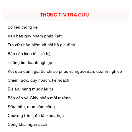
Số:
6731/UBND-KTN
THÔNG TIN TRA CỨU
Tên:
(Công văn V/v triển khai thực hiện Nghị định số
303/2026/NĐ-CP ngày 01/8/2026 của Chính phủ sửa đổi, bổ
Số liệu thống kê
sung một số điều của Nghị định số 32/2024/NĐ-CP ngày
Văn bản quy phạm pháp luật
15/3/2024 của Chính phủ về quản lý, phát triển cụm công nghiệp)
Ngày ban hành: (06/08/2026)
Tra cứu bảo hiểm xã hội hộ gia đình
Báo cáo kinh tế - xã hội
Số:
1701/QĐ-UBND
Thông tin doanh nghiệp
Tên:
(Quyết định Về việc công bố thủ tục hành chính được sửa
đổi, bổ sung và phê duyệt Quy trình nội bộ giải quyết trong lĩnh
Kết quả đánh giá Bộ chỉ số phục vụ người dân, doanh nghiệp
vực thành lập và hoạt động của hộ kinh doanh thuộc phạm vi
Chiến lược, quy hoạch, kế hoạch
chức năng quản lý của Sở Tài chính)
Dự án, hạng mục đầu tư
Ngày ban hành: (05/08/2026)
-
Ngày hiệu lực: (05/08/2026)
Báo cáo và Giấy phép môi trường
Số:
1705/QĐ-UBND
Đấu thầu, mua sắm công
Tên:
(Quyết định Về việc công bố thủ tục hành chính sửa đổi, bổ
Chương trình, đề tài khoa học
sung và phê duyệt Quy trình nội bộ giải quyết thủ tục hành chính
trong lĩnh vực đấu thầu lựa chọn nhà đầu tư thuộc phạm vi chức
Công khai ngân sách
năng quản lý của Sở Tài chính)