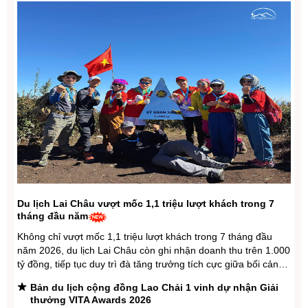
Công tác biên giới, lãnh thổ: Cần nâng cao năng lực
dự báo, không để bất đồng phát triển thành xung đột
Lai Châu: 64 mô hình, sáng kiến và sản phẩm ứng
dụng công nghệ số được đăng ký, phê duyệt và cấp
phép thử nghiệm có kiểm soát
Hội đàm lần thứ hai về xây dựng cầu đường bộ đa
công năng
Kiến tạo không gian phát triển mới, mở rộng dư địa
tăng trưởng cho Việt Nam
Lai Châu: Giao ban báo chí quý II, triển khai nhiệm vụ
trọng tâm quý III năm 2026
Du lịch Lai Châu vượt mốc 1,1 triệu lượt khách trong 7
tháng đầu năm
Không chỉ vượt mốc 1,1 triệu lượt khách trong 7 tháng đầu
năm 2026, du lịch Lai Châu còn ghi nhận doanh thu trên 1.000
tỷ đồng, tiếp tục duy trì đà tăng trưởng tích cực giữa bối cảnh
thị trường du lịch ngày càng cạnh tranh. Kết quả này phản ánh
Bản du lịch cộng đồng Lao Chải 1 vinh dự nhận Giải
hiệu ...
thưởng VITA Awards 2026