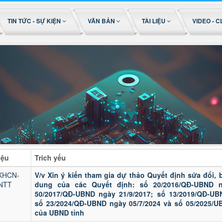
TIN TỨC - SỰ KIỆN
VĂN BẢN
TÀI LIỆU
VIDEO - C
iệu
Trích yếu
KHCN-
V/v Xin ý kiến tham gia dự thảo Quyết định sửa đổi,
NTT
dung của các Quyết định: số 20/2016/QĐ-UBND n
50/2017/QĐ-UBND ngày 21/9/2017; số 13/2019/QĐ-UB
số 23/2024/QĐ-UBND ngày 05/7/2024 và số 05/2025/U
của UBND tỉnh