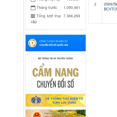
2
2569/S
Tháng trước
1,090,461
BCVTC
Tổng lượt truy
7,366,269
cập