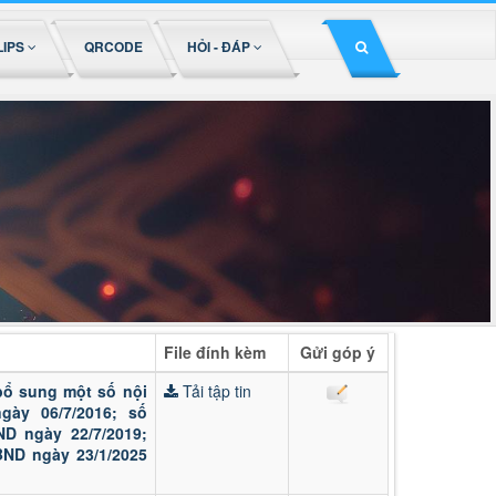
LIPS
QRCODE
HỎI - ĐÁP
File đính kèm
Gửi góp ý
 bổ sung một số nội
Tải tập tin
gày 06/7/2016; số
ND ngày 22/7/2019;
BND ngày 23/1/2025