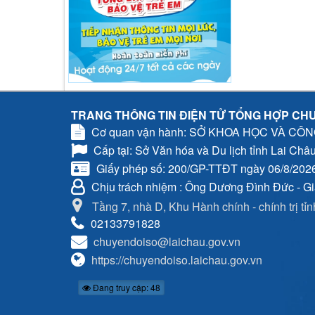
TRANG THÔNG TIN ĐIỆN TỬ TỔNG HỢP CHU
Cơ quan vận hành: SỞ KHOA HỌC VÀ CÔ
Cấp tại: Sở Văn hóa và Du lịch tỉnh Lai Châ
Giấy phép số: 200/GP-TTĐT ngày 06/8/202
Chịu trách nhiệm
: Ông Dương Đình Đức - G
Tầng 7, nhà D, Khu Hành chính - chính trị tỉ
02133791828
chuyendoiso@laichau.gov.vn
https://chuyendoiso.laichau.gov.vn
Đang truy cập: 48