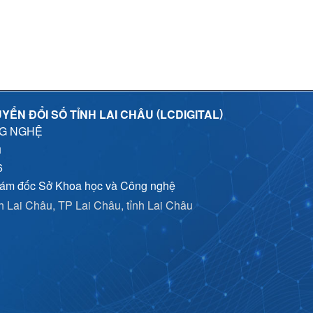
(
)
YỂN ĐỔI SỐ TỈNH LAI CHÂU
LCDIGITAL
NG NGHỆ
u
6
iám đốc Sở Khoa học và Công nghệ
nh Lai Châu, TP Lai Châu, tỉnh Lai Châu