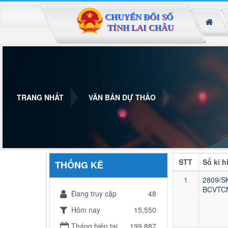
Đã kết nối EMC
TRANG NHẤT
VĂN BẢN DỰ THẢO
STT
Số kí h
THỐNG KÊ
1
2809/S
BCVTC
Đang truy cập
48
Hôm nay
15,550
Tháng hiện tại
199,887