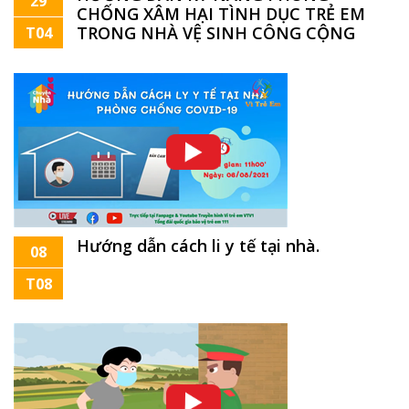
29
CHỐNG XÂM HẠI TÌNH DỤC TRẺ EM
TRONG NHÀ VỆ SINH CÔNG CỘNG
T04
Hướng dẫn cách li y tế tại nhà.
08
T08