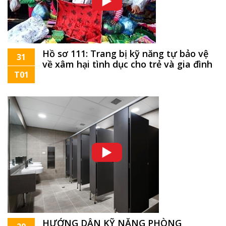
Hồ sơ 111: Trang bị kỹ năng tự bảo vệ
31
về xâm hại tình dục cho trẻ và gia đình
T01
HƯỚNG DẪN KỸ NĂNG PHÒNG