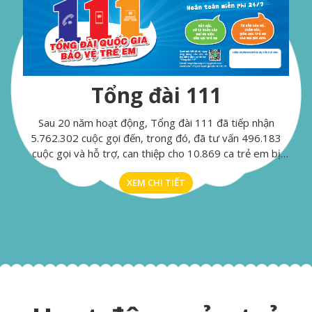
Tổng đài 111
Sau 20 năm hoạt động, Tổng đài 111 đã tiếp nhận
5.762.302 cuộc gọi đến, trong đó, đã tư vấn 496.183
cuộc gọi và hỗ trợ, can thiệp cho 10.869 ca trẻ em bị
xâm hại, bị bạo lực, bị mua bán, bị bóc lột, trẻ em có
XEM CHI TIẾT
hoàn cảnh khó khăn và vi phạm quyền trẻ em