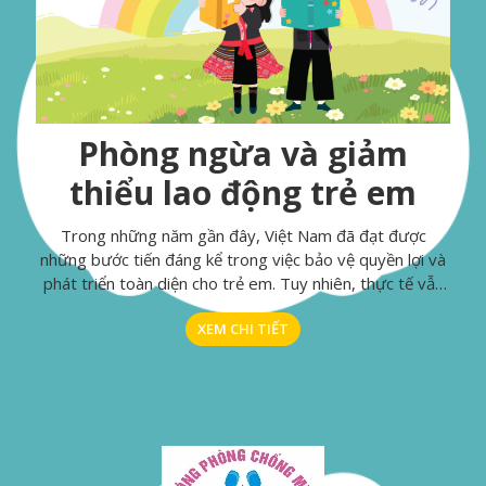
Phòng ngừa và giảm
thiểu lao động trẻ em
Trong những năm gần đây, Việt Nam đã đạt được
những bước tiến đáng kể trong việc bảo vệ quyền lợi và
phát triển toàn diện cho trẻ em. Tuy nhiên, thực tế vẫn
còn nhiều thách thức, đặc biệt là vấn đề lao động trẻ em
XEM CHI TIẾT
- một vấn đề nhạy cảm và nghiêm trọng đòi hỏi sự chú ý
đặc biệt quan tâm từ cộng đồng xã hội.