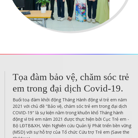
Làm thế nào để có thể bảo vệ
một đứa trẻ sơ sinh đến 1 tuổi
khỏi Covid-19?
Làm cách nào tôi có thể bảo vệ bản thân và những người
khác, đặc biệt là những đứa trẻ khỏi COVID-19? Tôi nên làm
gì nếu con tôi có triệu chứng COVID-19? Có an toàn để đưa
nó đến bác sĩ? Tôi có nên cho con đi xét nghiệm bệnh
coronavirus 2019 (COVID-19) không?