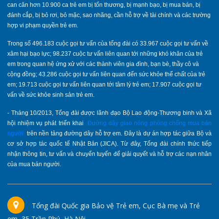
can cân hơn 10.900 ca trẻ em bị tổn thương, bị mạnh bạo, bị mua bán, bị
đánh cắp, bị bỏ rơi, bỏ mặc, sao nhãng, cần hỗ trợ về tài chính và các trường
hợp vi phạm quyền trẻ em.
Trong số 496.183 cuộc gọi tư vấn của tổng đài có 33.967 cuộc gọi tư vấn về
xâm hại bạo lực; 98.237 cuộc tư vấn liên quan tới những khó khăn của trẻ
em trong quan hệ ứng xử với các thành viên gia đình, bạn bè, thầy cô và
cộng đồng; 43.286 cuộc gọi tư vấn liên quan đến sức khỏe thể chất của trẻ
em; 19.713 cuộc gọi tư vấn liên quan tới tâm lý trẻ em; 17.907 cuộc gọi tư
vấn về sức khỏe sinh sản trẻ em.
- Tháng 10/2013, Tổng đài được lãnh đạo Bộ Lao động-Thương binh và Xã
hội nhiệm vụ phát triển khai
Đường dây giao nóng phòng chống mua bán
người
trên nền tảng đường dây hỗ trợ em. Đây là dự án hợp tác giữa Bộ và
cơ sở hợp tác quốc tế Nhật Bản (JICA). Từ đây, Tổng đài chính thức tiếp
nhận thông tin, tư vấn và chuyển tuyến để giải quyết và hỗ trợ các nạn nhân
của mua bán người.
Tổng đài Quốc gia Bảo vệ Trẻ em, Cục Bà mẹ và Trẻ
em, 35 Trần Phú, Hà Nội