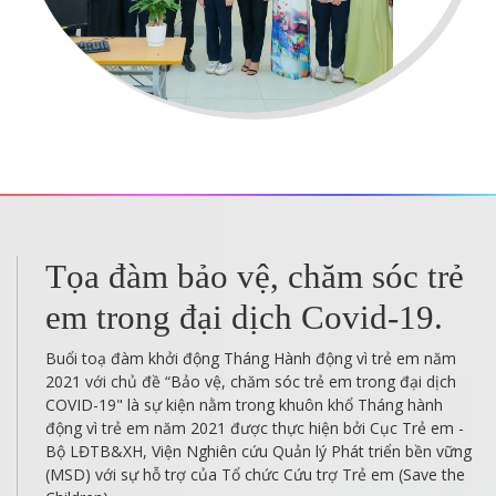
Làm thế nào để có thể bảo vệ
một đứa trẻ sơ sinh đến 1 tuổi
khỏi Covid-19?
Làm cách nào tôi có thể bảo vệ bản thân và những người
khác, đặc biệt là những đứa trẻ khỏi COVID-19? Tôi nên làm
gì nếu con tôi có triệu chứng COVID-19? Có an toàn để đưa
nó đến bác sĩ? Tôi có nên cho con đi xét nghiệm bệnh
coronavirus 2019 (COVID-19) không?