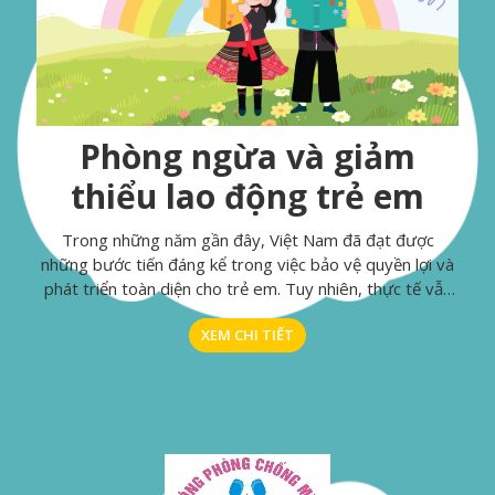
Phòng ngừa và giảm
thiểu lao động trẻ em
Trong những năm gần đây, Việt Nam đã đạt được
những bước tiến đáng kể trong việc bảo vệ quyền lợi và
phát triển toàn diện cho trẻ em. Tuy nhiên, thực tế vẫn
còn nhiều thách thức, đặc biệt là vấn đề lao động trẻ em
XEM CHI TIẾT
- một vấn đề nhạy cảm và nghiêm trọng đòi hỏi sự chú ý
đặc biệt quan tâm từ cộng đồng xã hội.