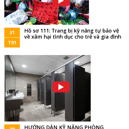
Hồ sơ 111: Trang bị kỹ năng tự bảo vệ
31
về xâm hại tình dục cho trẻ và gia đình
T01
HƯỚNG DẪN KỸ NĂNG PHÒNG