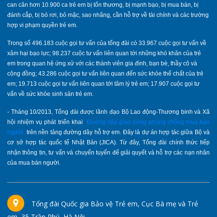
can cân hơn 10.900 ca trẻ em bị tổn thương, bị mạnh bạo, bị mua bán, bị
đánh cắp, bị bỏ rơi, bỏ mặc, sao nhãng, cần hỗ trợ về tài chính và các trường
hợp vi phạm quyền trẻ em.
Trong số 496.183 cuộc gọi tư vấn của tổng đài có 33.967 cuộc gọi tư vấn về
xâm hại bạo lực; 98.237 cuộc tư vấn liên quan tới những khó khăn của trẻ
em trong quan hệ ứng xử với các thành viên gia đình, bạn bè, thầy cô và
cộng đồng; 43.286 cuộc gọi tư vấn liên quan đến sức khỏe thể chất của trẻ
em; 19.713 cuộc gọi tư vấn liên quan tới tâm lý trẻ em; 17.907 cuộc gọi tư
vấn về sức khỏe sinh sản trẻ em.
- Tháng 10/2013, Tổng đài được lãnh đạo Bộ Lao động-Thương binh và Xã
hội nhiệm vụ phát triển khai
Đường dây giao nóng phòng chống mua bán
người
trên nền tảng đường dây hỗ trợ em. Đây là dự án hợp tác giữa Bộ và
cơ sở hợp tác quốc tế Nhật Bản (JICA). Từ đây, Tổng đài chính thức tiếp
nhận thông tin, tư vấn và chuyển tuyến để giải quyết và hỗ trợ các nạn nhân
của mua bán người.
Tổng đài Quốc gia Bảo vệ Trẻ em, Cục Bà mẹ và Trẻ
em, 35 Trần Phú, Hà Nội