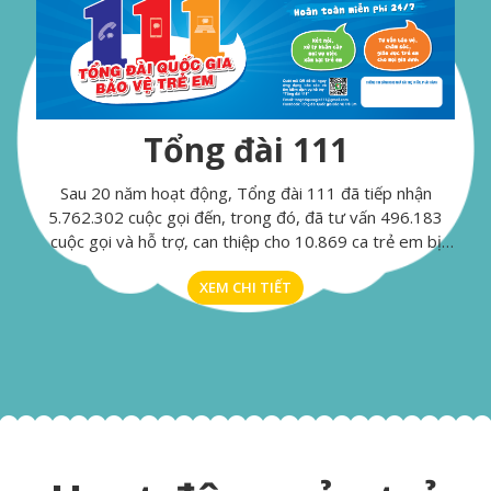
Tổng đài 111
Sau 20 năm hoạt động, Tổng đài 111 đã tiếp nhận
5.762.302 cuộc gọi đến, trong đó, đã tư vấn 496.183
cuộc gọi và hỗ trợ, can thiệp cho 10.869 ca trẻ em bị
xâm hại, bị bạo lực, bị mua bán, bị bóc lột, trẻ em có
XEM CHI TIẾT
hoàn cảnh khó khăn và vi phạm quyền trẻ em