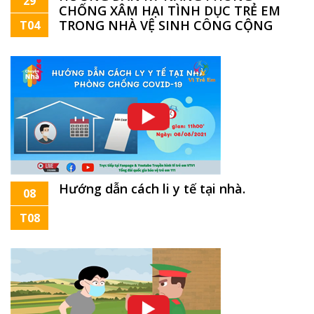
29
CHỐNG XÂM HẠI TÌNH DỤC TRẺ EM
TRONG NHÀ VỆ SINH CÔNG CỘNG
T04
Hướng dẫn cách li y tế tại nhà.
08
T08