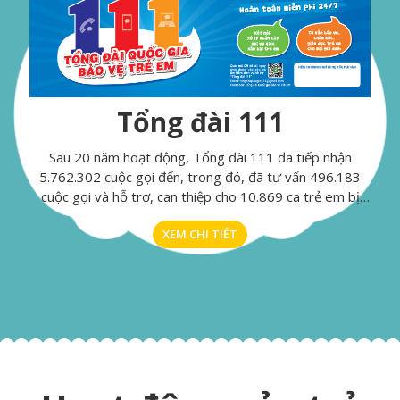
Tổng đài 111
Sau 20 năm hoạt động, Tổng đài 111 đã tiếp nhận
5.762.302 cuộc gọi đến, trong đó, đã tư vấn 496.183
cuộc gọi và hỗ trợ, can thiệp cho 10.869 ca trẻ em bị
xâm hại, bị bạo lực, bị mua bán, bị bóc lột, trẻ em có
XEM CHI TIẾT
hoàn cảnh khó khăn và vi phạm quyền trẻ em