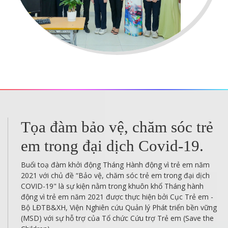
Làm thế nào để có thể bảo vệ
một đứa trẻ sơ sinh đến 1 tuổi
khỏi Covid-19?
Làm cách nào tôi có thể bảo vệ bản thân và những người
khác, đặc biệt là những đứa trẻ khỏi COVID-19? Tôi nên làm
gì nếu con tôi có triệu chứng COVID-19? Có an toàn để đưa
nó đến bác sĩ? Tôi có nên cho con đi xét nghiệm bệnh
coronavirus 2019 (COVID-19) không?