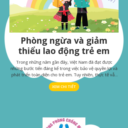
Phòng ngừa và giảm
thiểu lao động trẻ em
Trong những năm gần đây, Việt Nam đã đạt được
những bước tiến đáng kể trong việc bảo vệ quyền lợi và
phát triển toàn diện cho trẻ em. Tuy nhiên, thực tế vẫn
còn nhiều thách thức, đặc biệt là vấn đề lao động trẻ em
XEM CHI TIẾT
- một vấn đề nhạy cảm và nghiêm trọng đòi hỏi sự chú ý
đặc biệt quan tâm từ cộng đồng xã hội.