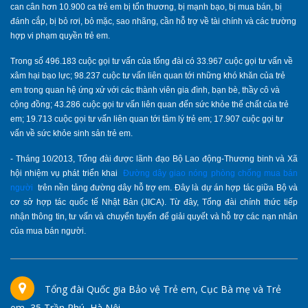
can cân hơn 10.900 ca trẻ em bị tổn thương, bị mạnh bạo, bị mua bán, bị
đánh cắp, bị bỏ rơi, bỏ mặc, sao nhãng, cần hỗ trợ về tài chính và các trường
hợp vi phạm quyền trẻ em.
Trong số 496.183 cuộc gọi tư vấn của tổng đài có 33.967 cuộc gọi tư vấn về
xâm hại bạo lực; 98.237 cuộc tư vấn liên quan tới những khó khăn của trẻ
em trong quan hệ ứng xử với các thành viên gia đình, bạn bè, thầy cô và
cộng đồng; 43.286 cuộc gọi tư vấn liên quan đến sức khỏe thể chất của trẻ
em; 19.713 cuộc gọi tư vấn liên quan tới tâm lý trẻ em; 17.907 cuộc gọi tư
vấn về sức khỏe sinh sản trẻ em.
- Tháng 10/2013, Tổng đài được lãnh đạo Bộ Lao động-Thương binh và Xã
hội nhiệm vụ phát triển khai
Đường dây giao nóng phòng chống mua bán
người
trên nền tảng đường dây hỗ trợ em. Đây là dự án hợp tác giữa Bộ và
cơ sở hợp tác quốc tế Nhật Bản (JICA). Từ đây, Tổng đài chính thức tiếp
nhận thông tin, tư vấn và chuyển tuyến để giải quyết và hỗ trợ các nạn nhân
của mua bán người.
Tổng đài Quốc gia Bảo vệ Trẻ em, Cục Bà mẹ và Trẻ
em, 35 Trần Phú, Hà Nội