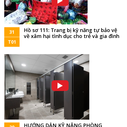
Hồ sơ 111: Trang bị kỹ năng tự bảo vệ
31
về xâm hại tình dục cho trẻ và gia đình
T01
HƯỚNG DẪN KỸ NĂNG PHÒNG