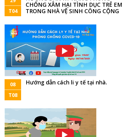
29
CHỐNG XÂM HẠI TÌNH DỤC TRẺ EM
TRONG NHÀ VỆ SINH CÔNG CỘNG
T04
Hướng dẫn cách li y tế tại nhà.
08
T08