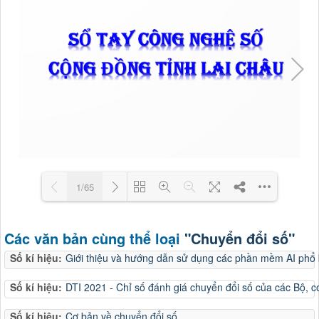
1/65
Loading PDF 5% ...
Các văn bản cùng thể loại
"Chuyển đổi số"
Số kí hiệu:
Giới thiệu và hướng dẫn sử dụng các phần mềm AI phổ 
Số kí hiệu:
DTI 2021 - Chỉ số đánh giá chuyển đổi số của các Bộ, 
Số kí hiệu:
Cơ bản về chuyển đổi số