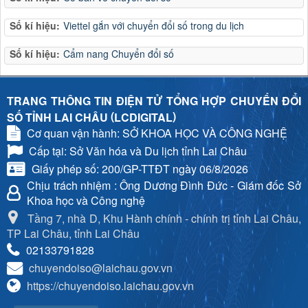
Số kí hiệu:
Viettel gắn với chuyển đổi số trong du lịch
Số kí hiệu:
Cẩm nang Chuyển đổi số
TRANG THÔNG TIN ĐIỆN TỬ TỔNG HỢP CHUYỂN ĐỔI
(
)
SỐ TỈNH LAI CHÂU
LCDIGITAL
Cơ quan vận hành: SỞ KHOA HỌC VÀ CÔNG NGHỆ
Cấp tại: Sở Văn hóa và Du lịch tỉnh Lai Châu
Giấy phép số: 200/GP-TTĐT ngày 06/8/2026
Chịu trách nhiệm
: Ông Dương Đình Đức - Giám đốc Sở
Khoa học và Công nghệ
Tầng 7, nhà D, Khu Hành chính - chính trị tỉnh Lai Châu,
TP Lai Châu, tỉnh Lai Châu
02133791828
chuyendoiso@laichau.gov.vn
https://chuyendoiso.laichau.gov.vn