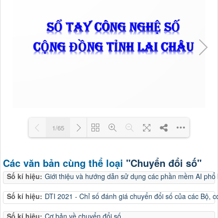
1/65
Loading PDF 5% ...
Các văn bản cùng thể loại
"Chuyển đổi số"
Số kí hiệu:
Giới thiệu và hướng dẫn sử dụng các phần mềm AI phổ 
Số kí hiệu:
DTI 2021 - Chỉ số đánh giá chuyển đổi số của các Bộ, 
Số kí hiệu:
Cơ bản về chuyển đổi số