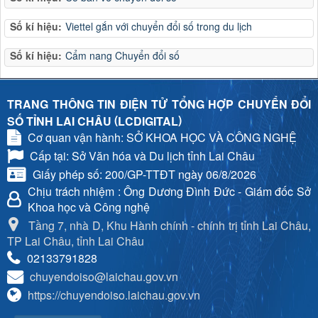
Số kí hiệu:
Viettel gắn với chuyển đổi số trong du lịch
Số kí hiệu:
Cẩm nang Chuyển đổi số
TRANG THÔNG TIN ĐIỆN TỬ TỔNG HỢP CHUYỂN ĐỔI
(
)
SỐ TỈNH LAI CHÂU
LCDIGITAL
Cơ quan vận hành: SỞ KHOA HỌC VÀ CÔNG NGHỆ
Cấp tại: Sở Văn hóa và Du lịch tỉnh Lai Châu
Giấy phép số: 200/GP-TTĐT ngày 06/8/2026
Chịu trách nhiệm
: Ông Dương Đình Đức - Giám đốc Sở
Khoa học và Công nghệ
Tầng 7, nhà D, Khu Hành chính - chính trị tỉnh Lai Châu,
TP Lai Châu, tỉnh Lai Châu
02133791828
chuyendoiso@laichau.gov.vn
https://chuyendoiso.laichau.gov.vn