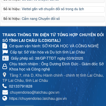
Số kí hiệu:
Viettel gắn với chuyển đổi số trong du lịch
Số kí hiệu:
Cẩm nang Chuyển đổi số
TRANG THÔNG TIN ĐIỆN TỬ TỔNG HỢP CHUYỂN ĐỔI
(
)
SỐ TỈNH LAI CHÂU
LCDIGITAL
Cơ quan vận hành: SỞ KHOA HỌC VÀ CÔNG NGHỆ
Cấp tại: Sở Văn hóa và Du lịch tỉnh Lai Châu
Giấy phép số: 38/GP-TTĐT ngày 03/9/2025
Chịu trách nhiệm
: Ông Dương Đình Đức - Giám đốc Sở
Khoa học và Công nghệ
Tầng 7, nhà D, Khu Hành chính - chính trị tỉnh Lai Châu,
TP Lai Châu, tỉnh Lai Châu
02133791828
chuyendoiso@laichau.gov.vn
https://chuyendoiso.laichau.gov.vn