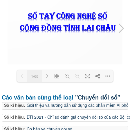
1/65
Loading PDF 5% ...
Các văn bản cùng thể loại
"Chuyển đổi số"
Số kí hiệu:
Giới thiệu và hướng dẫn sử dụng các phần mềm AI phổ 
Số kí hiệu:
DTI 2021 - Chỉ số đánh giá chuyển đổi số của các Bộ, 
Số kí hiệu:
Cơ bản về chuyển đổi số