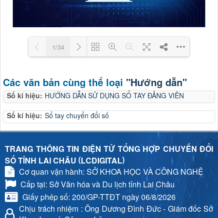
1/34
Loading PDF 21% ...
Các văn bản cùng thể loại
"Hướng dẫn"
Số kí hiệu:
HƯỚNG DẪN SỬ DỤNG SỔ TAY ĐẢNG VIÊN
Số kí hiệu:
Sổ tay chuyển đổi số
TRANG THÔNG TIN ĐIỆN TỬ TỔNG HỢP CHUYỂN ĐỔI
(
)
SỐ TỈNH LAI CHÂU
LCDIGITAL
Cơ quan vận hành: SỞ KHOA HỌC VÀ CÔNG NGHỆ
Cấp tại: Sở Văn hóa và Du lịch tỉnh Lai Châu
Giấy phép số: 200/GP-TTĐT ngày 06/8/2026
Chịu trách nhiệm
: Ông Dương Đình Đức - Giám đốc Sở