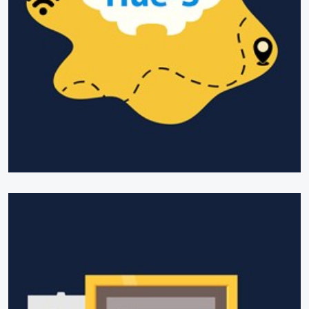
Dịch vụ Phản ánh hiện trường trên nền tảng “Hue-S”