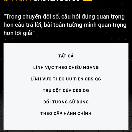
“Trong chuyển đổi số, câu hỏi đúng quan trọng
hơn câu trả lời, bài toán tường minh quan trọng
hơn lời giải”
TẤT CẢ
LĨNH VỰC THEO CHIỀU NGANG
LĨNH VỰC THEO ƯU TIÊN CĐS QG
TRỤ CỘT CỦA CĐS QG
ĐỐI TƯỢNG SỬ DỤNG
THEO CẤP HÀNH CHÍNH