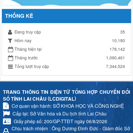
THỐNG KÊ
Đang truy cập
35
Hôm nay
10,180
Tháng hiện tại
178,142
Tháng trước
1,090,461
Tổng lượt truy cập
7,344,524
TRANG THÔNG TIN ĐIỆN TỬ TỔNG HỢP CHUYỂN ĐỔI
(
)
SỐ TỈNH LAI CHÂU
LCDIGITAL
Cơ quan vận hành: SỞ KHOA HỌC VÀ CÔNG NGHỆ
Cấp tại: Sở Văn hóa và Du lịch tỉnh Lai Châu
Giấy phép số: 200/GP-TTĐT ngày 06/8/2026
Chịu trách nhiệm
: Ông Dương Đình Đức - Giám đốc Sở