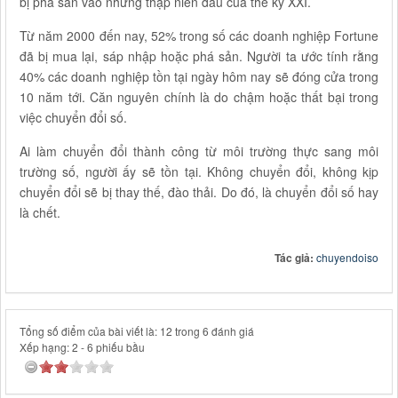
bị phá sản vào những thập niên đầu của thế kỷ XXI.
Từ năm 2000 đến nay, 52% trong số các doanh nghiệp Fortune
đã bị mua lại, sáp nhập hoặc phá sản. Người ta ước tính rằng
40% các doanh nghiệp tồn tại ngày hôm nay sẽ đóng cửa trong
10 năm tới. Căn nguyên chính là do chậm hoặc thất bại trong
việc chuyển đổi số.
Ai làm chuyển đổi thành công từ môi trường thực sang môi
trường số, người ấy sẽ tồn tại. Không chuyển đổi, không kịp
chuyển đổi sẽ bị thay thế, đào thải. Do đó, là chuyển đổi số hay
là chết.
Tác giả:
chuyendoiso
Tổng số điểm của bài viết là: 12 trong 6 đánh giá
Xếp hạng:
2
-
6
phiếu bầu