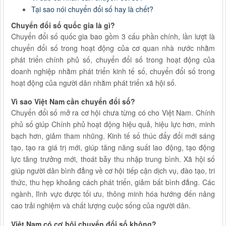
Tại sao nói chuyển đổi số hay là chết?
Chuyển đổi số quốc gia là gì?
Chuyển đổi số quốc gia bao gồm 3 cấu phần chính, lần lượt là
chuyển đổi số trong hoạt động của cơ quan nhà nước nhằm
phát triển chính phủ số, chuyển đổi số trong hoạt động của
doanh nghiệp nhằm phát triển kinh tế số, chuyển đổi số trong
hoạt động của người dân nhằm phát triển xã hội số.
Vì sao Việt Nam cần chuyển đổi số?
Chuyển đổi số mở ra cơ hội chưa từng có cho Việt Nam. Chính
phủ số giúp Chính phủ hoạt động hiệu quả, hiệu lực hơn, minh
bạch hơn, giảm tham nhũng. Kinh tế số thúc đẩy đổi mới sáng
tạo, tạo ra giá trị mới, giúp tăng năng suất lao động, tạo động
lực tăng trưởng mới, thoát bẫy thu nhập trung bình. Xã hội số
giúp người dân bình đẳng về cơ hội tiếp cận dịch vụ, đào tạo, tri
thức, thu hẹp khoảng cách phát triển, giảm bất bình đẳng. Các
ngành, lĩnh vực được tối ưu, thông minh hóa hướng đến nâng
cao trải nghiệm và chất lượng cuộc sống của người dân.
Việt Nam có cơ hội chuyển đổi số không?