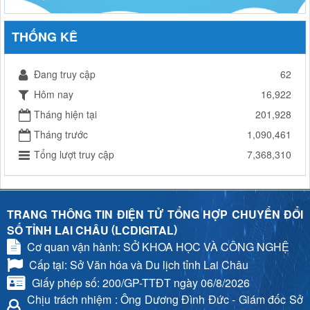
THỐNG KÊ
Đang truy cập
62
Hôm nay
16,922
Tháng hiện tại
201,928
Tháng trước
1,090,461
Tổng lượt truy cập
7,368,310
TRANG THÔNG TIN ĐIỆN TỬ TỔNG HỢP CHUYỂN ĐỔI
(
)
SỐ TỈNH LAI CHÂU
LCDIGITAL
Cơ quan vận hành: SỞ KHOA HỌC VÀ CÔNG NGHỆ
Cấp tại: Sở Văn hóa và Du lịch tỉnh Lai Châu
Giấy phép số: 200/GP-TTĐT ngày 06/8/2026
Chịu trách nhiệm
: Ông Dương Đình Đức - Giám đốc Sở