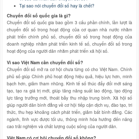
Tại sao nói chuyển đổi số hay là chết?
Chuyển đổi số quốc gia là gì?
Chuyển đổi số quốc gia bao gồm 3 cấu phần chính, lần lượt là
chuyển đổi số trong hoạt động của cơ quan nhà nước nhằm
phát triển chính phủ số, chuyển đổi số trong hoạt động của
doanh nghiệp nhằm phát triển kinh tế số, chuyển đổi số trong
hoạt động của người dân nhằm phát triển xã hội số.
Vì sao Việt Nam cần chuyển đổi số?
Chuyển đổi số mở ra cơ hội chưa từng có cho Việt Nam. Chính
phủ số giúp Chính phủ hoạt động hiệu quả, hiệu lực hơn, minh
bạch hơn, giảm tham nhũng. Kinh tế số thúc đẩy đổi mới sáng
tạo, tạo ra giá trị mới, giúp tăng năng suất lao động, tạo động
lực tăng trưởng mới, thoát bẫy thu nhập trung bình. Xã hội số
giúp người dân bình đẳng về cơ hội tiếp cận dịch vụ, đào tạo, tri
thức, thu hẹp khoảng cách phát triển, giảm bất bình đẳng. Các
ngành, lĩnh vực được tối ưu, thông minh hóa hướng đến nâng
cao trải nghiệm và chất lượng cuộc sống của người dân.
Việt Nam có cơ hội chuyển đổi số không?