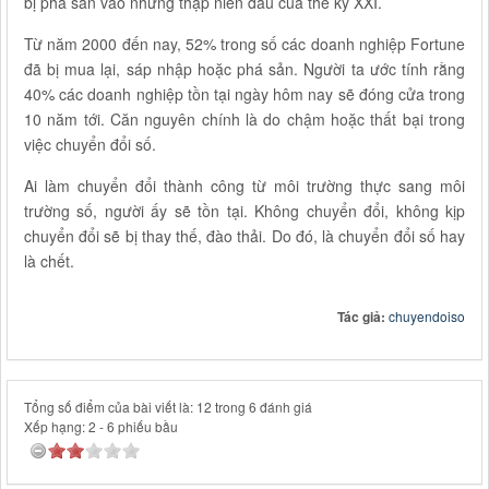
bị phá sản vào những thập niên đầu của thế kỷ XXI.
Từ năm 2000 đến nay, 52% trong số các doanh nghiệp Fortune
đã bị mua lại, sáp nhập hoặc phá sản. Người ta ước tính rằng
40% các doanh nghiệp tồn tại ngày hôm nay sẽ đóng cửa trong
10 năm tới. Căn nguyên chính là do chậm hoặc thất bại trong
việc chuyển đổi số.
Ai làm chuyển đổi thành công từ môi trường thực sang môi
trường số, người ấy sẽ tồn tại. Không chuyển đổi, không kịp
chuyển đổi sẽ bị thay thế, đào thải. Do đó, là chuyển đổi số hay
là chết.
Tác giả:
chuyendoiso
Tổng số điểm của bài viết là: 12 trong 6 đánh giá
Xếp hạng:
2
-
6
phiếu bầu