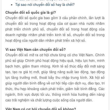
Tại sao nói chuyển đổi số hay là chết?
Chuyển đổi số quốc gia là gì?
Chuyển đổi số quốc gia bao gồm 3 cấu phần chính, lần lượt là
chuyển đổi số trong hoạt động của cơ quan nhà nước nhằm
phát triển chính phủ số, chuyển đổi số trong hoạt động của
doanh nghiệp nhằm phát triển kinh tế số, chuyển đổi số trong
hoạt động của người dân nhằm phát triển xã hội số.
Vì sao Việt Nam cần chuyển đổi số?
Chuyển đổi số mở ra cơ hội chưa từng có cho Việt Nam. Chính
phủ số giúp Chính phủ hoạt động hiệu quả, hiệu lực hơn, minh
bạch hơn, giảm tham nhũng. Kinh tế số thúc đẩy đổi mới sáng
tạo, tạo ra giá trị mới, giúp tăng năng suất lao động, tạo động
lực tăng trưởng mới, thoát bẫy thu nhập trung bình. Xã hội số
giúp người dân bình đẳng về cơ hội tiếp cận dịch vụ, đào tạo, tri
thức, thu hẹp khoảng cách phát triển, giảm bất bình đẳng. Các
ngành, lĩnh vực được tối ưu, thông minh hóa hướng đến nâng
cao trải nghiệm và chất lượng cuộc sống của người dân.
Việt Nam có cơ hội chuyển đổi số không?