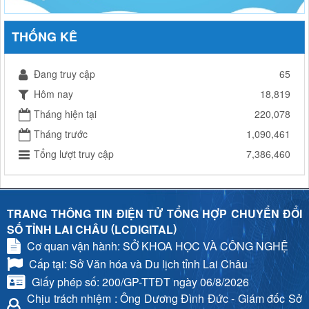
THỐNG KÊ
Đang truy cập
65
Hôm nay
18,819
Tháng hiện tại
220,078
Tháng trước
1,090,461
Tổng lượt truy cập
7,386,460
TRANG THÔNG TIN ĐIỆN TỬ TỔNG HỢP CHUYỂN ĐỔI
(
)
SỐ TỈNH LAI CHÂU
LCDIGITAL
Cơ quan vận hành: SỞ KHOA HỌC VÀ CÔNG NGHỆ
Cấp tại: Sở Văn hóa và Du lịch tỉnh Lai Châu
Giấy phép số: 200/GP-TTĐT ngày 06/8/2026
Chịu trách nhiệm
: Ông Dương Đình Đức - Giám đốc Sở