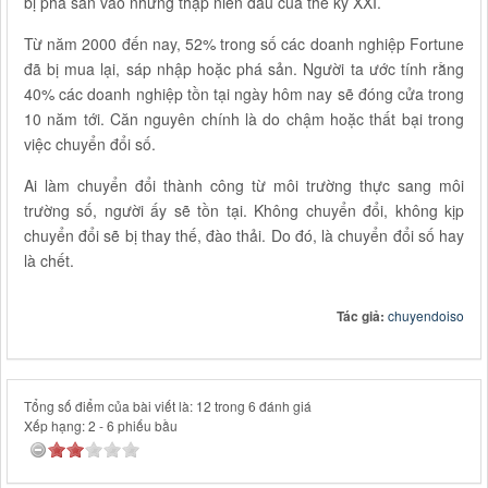
bị phá sản vào những thập niên đầu của thế kỷ XXI.
Từ năm 2000 đến nay, 52% trong số các doanh nghiệp Fortune
đã bị mua lại, sáp nhập hoặc phá sản. Người ta ước tính rằng
40% các doanh nghiệp tồn tại ngày hôm nay sẽ đóng cửa trong
10 năm tới. Căn nguyên chính là do chậm hoặc thất bại trong
việc chuyển đổi số.
Ai làm chuyển đổi thành công từ môi trường thực sang môi
trường số, người ấy sẽ tồn tại. Không chuyển đổi, không kịp
chuyển đổi sẽ bị thay thế, đào thải. Do đó, là chuyển đổi số hay
là chết.
Tác giả:
chuyendoiso
Tổng số điểm của bài viết là: 12 trong 6 đánh giá
Xếp hạng:
2
-
6
phiếu bầu