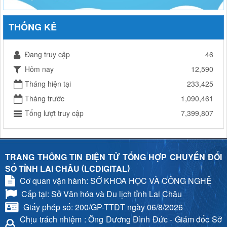
THỐNG KÊ
Đang truy cập
46
Hôm nay
12,590
Tháng hiện tại
233,425
Tháng trước
1,090,461
Tổng lượt truy cập
7,399,807
TRANG THÔNG TIN ĐIỆN TỬ TỔNG HỢP CHUYỂN ĐỔI
(
)
SỐ TỈNH LAI CHÂU
LCDIGITAL
Cơ quan vận hành: SỞ KHOA HỌC VÀ CÔNG NGHỆ
Cấp tại: Sở Văn hóa và Du lịch tỉnh Lai Châu
Giấy phép số: 200/GP-TTĐT ngày 06/8/2026
Chịu trách nhiệm
: Ông Dương Đình Đức - Giám đốc Sở