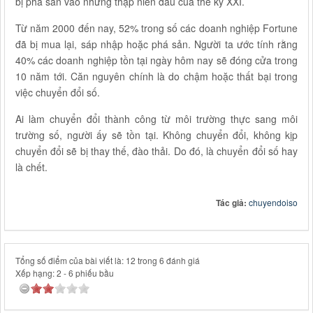
bị phá sản vào những thập niên đầu của thế kỷ XXI.
Từ năm 2000 đến nay, 52% trong số các doanh nghiệp Fortune
đã bị mua lại, sáp nhập hoặc phá sản. Người ta ước tính rằng
40% các doanh nghiệp tồn tại ngày hôm nay sẽ đóng cửa trong
10 năm tới. Căn nguyên chính là do chậm hoặc thất bại trong
việc chuyển đổi số.
Ai làm chuyển đổi thành công từ môi trường thực sang môi
trường số, người ấy sẽ tồn tại. Không chuyển đổi, không kịp
chuyển đổi sẽ bị thay thế, đào thải. Do đó, là chuyển đổi số hay
là chết.
Tác giả:
chuyendoiso
Tổng số điểm của bài viết là: 12 trong 6 đánh giá
Xếp hạng:
2
-
6
phiếu bầu