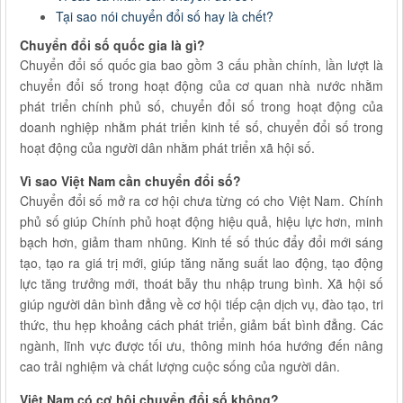
Tại sao nói chuyển đổi số hay là chết?
Chuyển đổi số quốc gia là gì?
Chuyển đổi số quốc gia bao gồm 3 cấu phần chính, lần lượt là
chuyển đổi số trong hoạt động của cơ quan nhà nước nhằm
phát triển chính phủ số, chuyển đổi số trong hoạt động của
doanh nghiệp nhằm phát triển kinh tế số, chuyển đổi số trong
hoạt động của người dân nhằm phát triển xã hội số.
Vì sao Việt Nam cần chuyển đổi số?
Chuyển đổi số mở ra cơ hội chưa từng có cho Việt Nam. Chính
phủ số giúp Chính phủ hoạt động hiệu quả, hiệu lực hơn, minh
bạch hơn, giảm tham nhũng. Kinh tế số thúc đẩy đổi mới sáng
tạo, tạo ra giá trị mới, giúp tăng năng suất lao động, tạo động
lực tăng trưởng mới, thoát bẫy thu nhập trung bình. Xã hội số
giúp người dân bình đẳng về cơ hội tiếp cận dịch vụ, đào tạo, tri
thức, thu hẹp khoảng cách phát triển, giảm bất bình đẳng. Các
ngành, lĩnh vực được tối ưu, thông minh hóa hướng đến nâng
cao trải nghiệm và chất lượng cuộc sống của người dân.
Việt Nam có cơ hội chuyển đổi số không?